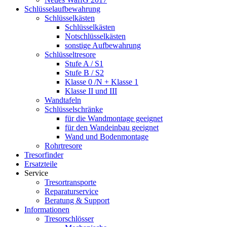
Schlüsselaufbewahrung
Schlüsselkästen
Schlüsselkästen
Notschlüsselkästen
sonstige Aufbewahrung
Schlüsseltresore
Stufe A / S1
Stufe B / S2
Klasse 0 /N + Klasse 1
Klasse II und III
Wandtafeln
Schlüsselschränke
für die Wandmontage geeignet
für den Wandeinbau geeignet
Wand und Bodenmontage
Rohrtresore
Tresorfinder
Ersatzteile
Service
Tresortransporte
Reparaturservice
Beratung & Support
Informationen
Tresorschlösser