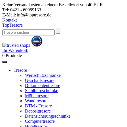
Keine Versandkosten ab einem Bestellwert von 40 EUR
Tel:
0421 - 60959133
E-Mail:
info@toptresore.de
Kontakt
Top
Tresore
Ihr Warenkorb
0
Produkte
Tresore
Wertschutzschränke
Geschäftstresore
Dokumententresore
Stahlbüroschränke
Möbeltresore
Wandtresore
BTM - Tresore
Deposittresore
Datensicherungsschränke
Computertresore
Hoteltresore