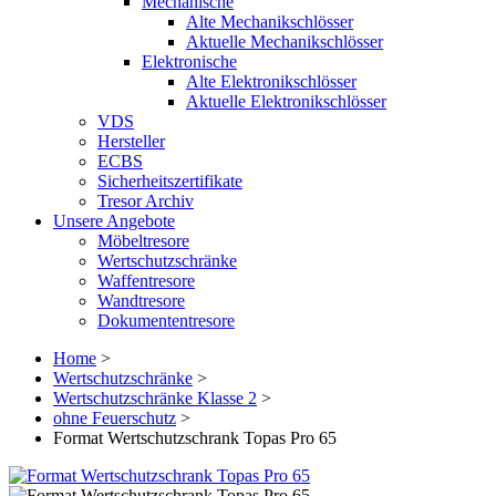
Mechanische
Alte Mechanikschlösser
Aktuelle Mechanikschlösser
Elektronische
Alte Elektronikschlösser
Aktuelle Elektronikschlösser
VDS
Hersteller
ECBS
Sicherheitszertifikate
Tresor Archiv
Unsere Angebote
Möbeltresore
Wertschutzschränke
Waffentresore
Wandtresore
Dokumententresore
Home
>
Wertschutzschränke
>
Wertschutzschränke Klasse 2
>
ohne Feuerschutz
>
Format Wertschutzschrank Topas Pro 65