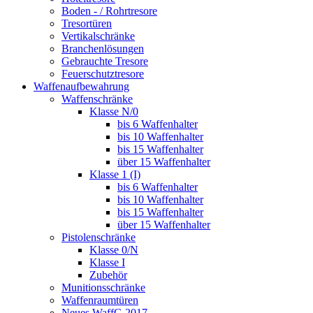
Boden - / Rohrtresore
Tresortüren
Vertikalschränke
Branchenlösungen
Gebrauchte Tresore
Feuerschutztresore
Waffenaufbewahrung
Waffenschränke
Klasse N/0
bis 6 Waffenhalter
bis 10 Waffenhalter
bis 15 Waffenhalter
über 15 Waffenhalter
Klasse 1 (I)
bis 6 Waffenhalter
bis 10 Waffenhalter
bis 15 Waffenhalter
über 15 Waffenhalter
Pistolenschränke
Klasse 0/N
Klasse I
Zubehör
Munitionsschränke
Waffenraumtüren
Neues WaffG 2017