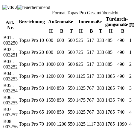
Format Topas Pro Gesamtübersicht
Türdurch-
Bezeichnung
Außenmaße
Innenmaße
Art.-
gangsmaße
F
Nr.
H
B
T
H
B
T
H
B
B01 -
Topas Pro 10
600
600
500
525
517
333
485
490
1
003250
B02 -
Topas Pro 20
800
600
500
725
517
333
685
490
1
003251
B03 -
Topas Pro 30
1000
600
500
925
517
333
885
490
2
003252
B04 -
Topas Pro 40
1200
600
500
1125
517
333
1085
490
2
003253
B05 -
Topas Pro 50
1400
850
550
1325
767
383
1285
740
3
003254
B06 -
Topas Pro 60
1550
850
550
1475
767
383
1435
740
3
003255
B07 -
Topas Pro 65
1900
850
550
1825
767
383
1785
740
4
003257
B08 -
Topas Pro 70
1900
1200
550
1825
1117
383
1785
1090
4
003256