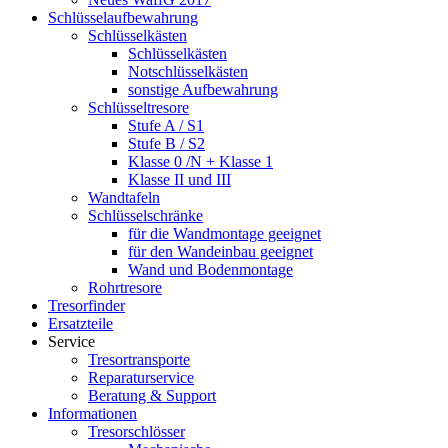
Schlüsselaufbewahrung
Schlüsselkästen
Schlüsselkästen
Notschlüsselkästen
sonstige Aufbewahrung
Schlüsseltresore
Stufe A / S1
Stufe B / S2
Klasse 0 /N + Klasse 1
Klasse II und III
Wandtafeln
Schlüsselschränke
für die Wandmontage geeignet
für den Wandeinbau geeignet
Wand und Bodenmontage
Rohrtresore
Tresorfinder
Ersatzteile
Service
Tresortransporte
Reparaturservice
Beratung & Support
Informationen
Tresorschlösser