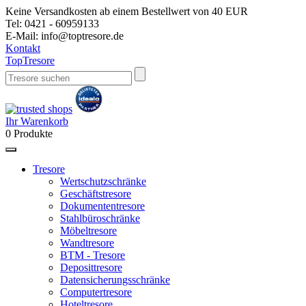
Keine Versandkosten ab einem Bestellwert von 40 EUR
Tel:
0421 - 60959133
E-Mail:
info@toptresore.de
Kontakt
Top
Tresore
Ihr Warenkorb
0
Produkte
Tresore
Wertschutzschränke
Geschäftstresore
Dokumententresore
Stahlbüroschränke
Möbeltresore
Wandtresore
BTM - Tresore
Deposittresore
Datensicherungsschränke
Computertresore
Hoteltresore