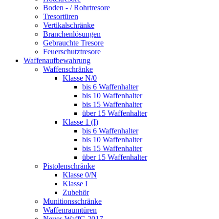
Boden - / Rohrtresore
Tresortüren
Vertikalschränke
Branchenlösungen
Gebrauchte Tresore
Feuerschutztresore
Waffenaufbewahrung
Waffenschränke
Klasse N/0
bis 6 Waffenhalter
bis 10 Waffenhalter
bis 15 Waffenhalter
über 15 Waffenhalter
Klasse 1 (I)
bis 6 Waffenhalter
bis 10 Waffenhalter
bis 15 Waffenhalter
über 15 Waffenhalter
Pistolenschränke
Klasse 0/N
Klasse I
Zubehör
Munitionsschränke
Waffenraumtüren
Neues WaffG 2017