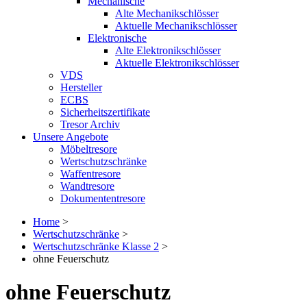
Mechanische
Alte Mechanikschlösser
Aktuelle Mechanikschlösser
Elektronische
Alte Elektronikschlösser
Aktuelle Elektronikschlösser
VDS
Hersteller
ECBS
Sicherheitszertifikate
Tresor Archiv
Unsere Angebote
Möbeltresore
Wertschutzschränke
Waffentresore
Wandtresore
Dokumententresore
Home
>
Wertschutzschränke
>
Wertschutzschränke Klasse 2
>
ohne Feuerschutz
ohne Feuerschutz