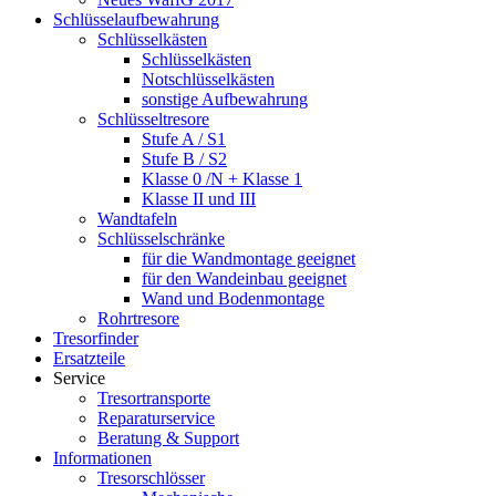
Schlüsselaufbewahrung
Schlüsselkästen
Schlüsselkästen
Notschlüsselkästen
sonstige Aufbewahrung
Schlüsseltresore
Stufe A / S1
Stufe B / S2
Klasse 0 /N + Klasse 1
Klasse II und III
Wandtafeln
Schlüsselschränke
für die Wandmontage geeignet
für den Wandeinbau geeignet
Wand und Bodenmontage
Rohrtresore
Tresorfinder
Ersatzteile
Service
Tresortransporte
Reparaturservice
Beratung & Support
Informationen
Tresorschlösser