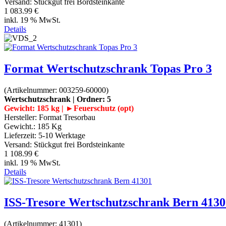
Versand: Stückgut frei Bordsteinkante
1 083.99 €
inkl. 19 % MwSt.
Details
Format Wertschutzschrank Topas Pro 3
(Artikelnummer:
003259-60000
)
Wertschutzschrank | Ordner: 5
Gewicht: 185 kg | ►Feuerschutz (opt)
Hersteller:
Format Tresorbau
Gewicht.:
185 Kg
Lieferzeit:
5-10 Werktage
Versand: Stückgut frei Bordsteinkante
1 108.99 €
inkl. 19 % MwSt.
Details
ISS-Tresore Wertschutzschrank Bern 4130
(Artikelnummer:
41301
)