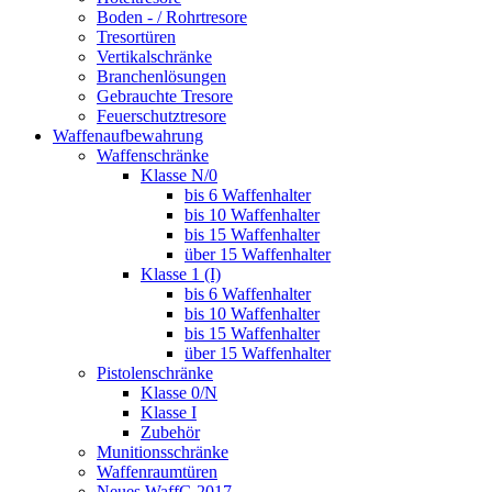
Boden - / Rohrtresore
Tresortüren
Vertikalschränke
Branchenlösungen
Gebrauchte Tresore
Feuerschutztresore
Waffenaufbewahrung
Waffenschränke
Klasse N/0
bis 6 Waffenhalter
bis 10 Waffenhalter
bis 15 Waffenhalter
über 15 Waffenhalter
Klasse 1 (I)
bis 6 Waffenhalter
bis 10 Waffenhalter
bis 15 Waffenhalter
über 15 Waffenhalter
Pistolenschränke
Klasse 0/N
Klasse I
Zubehör
Munitionsschränke
Waffenraumtüren
Neues WaffG 2017