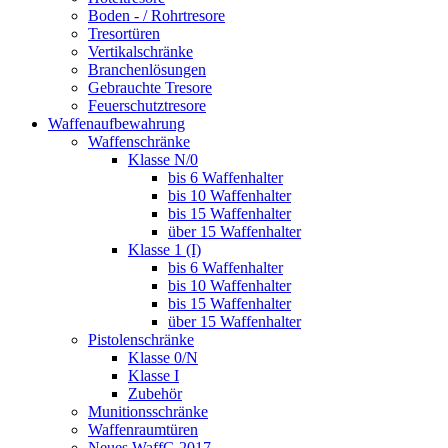
Boden - / Rohrtresore
Tresortüren
Vertikalschränke
Branchenlösungen
Gebrauchte Tresore
Feuerschutztresore
Waffenaufbewahrung
Waffenschränke
Klasse N/0
bis 6 Waffenhalter
bis 10 Waffenhalter
bis 15 Waffenhalter
über 15 Waffenhalter
Klasse 1 (I)
bis 6 Waffenhalter
bis 10 Waffenhalter
bis 15 Waffenhalter
über 15 Waffenhalter
Pistolenschränke
Klasse 0/N
Klasse I
Zubehör
Munitionsschränke
Waffenraumtüren
Neues WaffG 2017