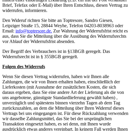
Brief, Telefax oder E-Mail) über Ihren Entschluss, diesen Vertrag zu
widerrufen, informieren.
Den Wideruf richten Sie bitte an Toptresore, Sandro Giesen,
Leipziger Straße 15, 28844 Weyhe, Telefon 04203-8038963 oder
Email:
info@toptresore.de
.
Zur Wahrung der Widerrufsfrist reicht es
aus, dass Sie die Mitteilung über die Ausübung des Widerrufsrechts
vor Ablauf der Widerrufsfrist absenden.
Der Begriff des Verbrauchers ist in §13BGB geregelt. Das
Widerrufsrecht ist in § 355BGB geregelt.
Folgen des Widerrufs
Wenn Sie diesen Vertrag widerrufen, haben wir Ihnen alle
Zahlungen, die wir von Ihnen erhalten haben, einschließlich der
Lieferkosten (mit Ausnahme der zusätzlichen Kosten, die sich
daraus ergeben, dass Sie eine andere Art der Lieferung als die von
uns angebotene, günstigste Standardlieferung gewählt haben) ,
unverzüglich und spätestens binnen vierzehn Tagen ab dem Tag
zurückzuzahlen, an dem die Mitteilung über Ihren Widerruf dieses
Vertrags bei uns eingegangen ist. Für diese Rückzahlung verwenden
wir dasselbe Zahlungsmittel, das Sie bei der ursprünglichen
Transaktion eingesetzt haben, es sei denn, mit Ihnen wurde
ausdrücklich etwas anderes vereinbart. In keinem Fall werden Ihnen