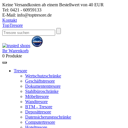
Keine Versandkosten ab einem Bestellwert von 40 EUR
Tel:
0421 - 60959133
E-Mail:
info@toptresore.de
Kontakt
Top
Tresore
Ihr Warenkorb
0
Produkte
Tresore
Wertschutzschränke
Geschäftstresore
Dokumententresore
Stahlbüroschränke
Möbeltresore
Wandtresore
BTM - Tresore
Deposittresore
Datensicherungsschränke
Computertresore
Hoteltresore