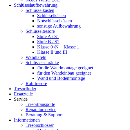
Schlüsselaufbewahrung
Schlüsselkästen
Schlüsselkästen
Notschlüsselkästen
sonstige Aufbewahrung
Schlüsseltresore
Stufe A / S1
Stufe B / S2
Klasse 0 /N + Klasse 1
Klasse II und III
Wandtafeln
Schlüsselschränke
für die Wandmontage geeignet
für den Wandeinbau geeignet
Wand und Bodenmontage
Rohrtresore
Tresorfinder
Ersatzteile
Service
Tresortransporte
Reparaturservice
Beratung & Support
Informationen
Tresorschlösser