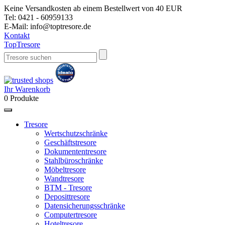
Keine Versandkosten ab einem Bestellwert von 40 EUR
Tel:
0421 - 60959133
E-Mail:
info@toptresore.de
Kontakt
Top
Tresore
Ihr Warenkorb
0
Produkte
Tresore
Wertschutzschränke
Geschäftstresore
Dokumententresore
Stahlbüroschränke
Möbeltresore
Wandtresore
BTM - Tresore
Deposittresore
Datensicherungsschränke
Computertresore
Hoteltresore