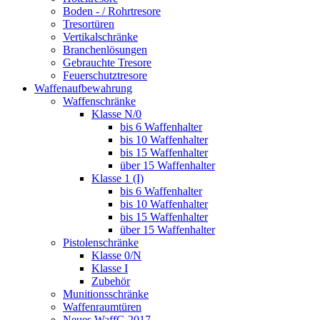
Boden - / Rohrtresore
Tresortüren
Vertikalschränke
Branchenlösungen
Gebrauchte Tresore
Feuerschutztresore
Waffenaufbewahrung
Waffenschränke
Klasse N/0
bis 6 Waffenhalter
bis 10 Waffenhalter
bis 15 Waffenhalter
über 15 Waffenhalter
Klasse 1 (I)
bis 6 Waffenhalter
bis 10 Waffenhalter
bis 15 Waffenhalter
über 15 Waffenhalter
Pistolenschränke
Klasse 0/N
Klasse I
Zubehör
Munitionsschränke
Waffenraumtüren
Neues WaffG 2017