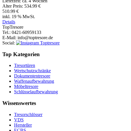
Lieferzeit:
ca. 4 Wochen
Alter Preis:
534.99 €
510.99 €
inkl. 19 % MwSt.
Details
Top
Tresore
Tel.
: 0421-60959133
E-Mail
: info@toptresore.de
Social
:
Top Kategorien
Tresortüren
Wertschutzschränke
Dokumententresore
Waffenaufbewahrung
Möbeltresore
Schlüsselaufbewahrung
Wissenswertes
Tresorschlösser
VDS
Hersteller
ECBS