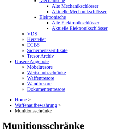
Mechanische
Alte Mechanikschlösser
Aktuelle Mechanikschlösser
Elektronische
Alte Elektronikschlösser
Aktuelle Elektronikschlösser
VDS
Hersteller
ECBS
Sicherheitszertifikate
Tresor Archiv
Unsere Angebote
Möbeltresore
Wertschutzschränke
Waffentresore
Wandtresore
Dokumententresore
Home
>
Waffenaufbewahrung
>
Munitionsschränke
Munitionsschränke