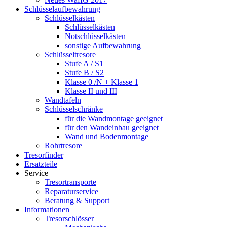
Schlüsselaufbewahrung
Schlüsselkästen
Schlüsselkästen
Notschlüsselkästen
sonstige Aufbewahrung
Schlüsseltresore
Stufe A / S1
Stufe B / S2
Klasse 0 /N + Klasse 1
Klasse II und III
Wandtafeln
Schlüsselschränke
für die Wandmontage geeignet
für den Wandeinbau geeignet
Wand und Bodenmontage
Rohrtresore
Tresorfinder
Ersatzteile
Service
Tresortransporte
Reparaturservice
Beratung & Support
Informationen
Tresorschlösser