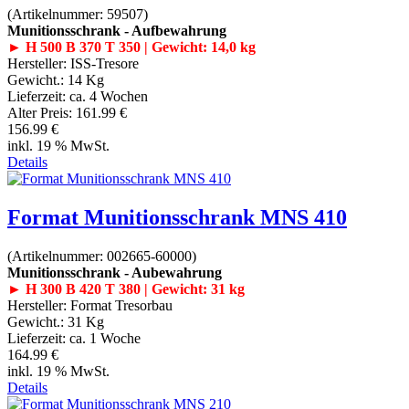
(Artikelnummer:
59507
)
Munitionsschrank - Aufbewahrung
► H 500 B 370 T 350 | Gewicht: 14,0 kg
Hersteller:
ISS-Tresore
Gewicht.:
14 Kg
Lieferzeit:
ca. 4 Wochen
Alter Preis:
161.99 €
156.99 €
inkl. 19 % MwSt.
Details
Format Munitionsschrank MNS 410
(Artikelnummer:
002665-60000
)
Munitionsschrank - Aubewahrung
► H 300 B 420 T 380 | Gewicht: 31 kg
Hersteller:
Format Tresorbau
Gewicht.:
31 Kg
Lieferzeit:
ca. 1 Woche
164.99 €
inkl. 19 % MwSt.
Details