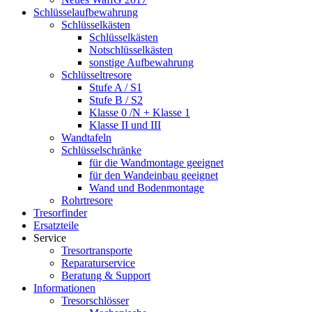
Schlüsselaufbewahrung
Schlüsselkästen
Schlüsselkästen
Notschlüsselkästen
sonstige Aufbewahrung
Schlüsseltresore
Stufe A / S1
Stufe B / S2
Klasse 0 /N + Klasse 1
Klasse II und III
Wandtafeln
Schlüsselschränke
für die Wandmontage geeignet
für den Wandeinbau geeignet
Wand und Bodenmontage
Rohrtresore
Tresorfinder
Ersatzteile
Service
Tresortransporte
Reparaturservice
Beratung & Support
Informationen
Tresorschlösser