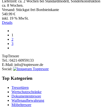
Lieferzeit:
ca. 2 Wochen bei Standardmodell, Sonderkonstruktion
ca. 8 Wochen.
Versand: Stückgut frei Bordsteinkante
540.99 €
inkl. 19 % MwSt.
Details
1
2
3
Top
Tresore
Tel.
: 0421-60959133
E-Mail
: info@toptresore.de
Social
:
Top Kategorien
Tresortüren
Wertschutzschränke
Dokumententresore
Waffenaufbewahrung
Möbeltresore