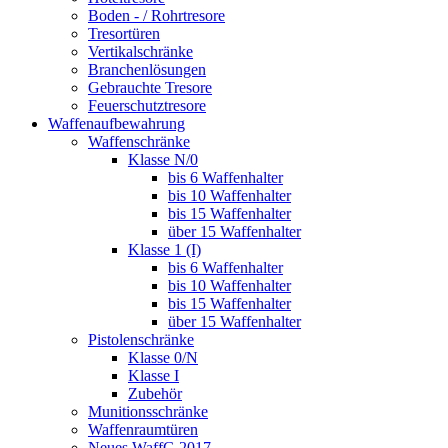
Boden - / Rohrtresore
Tresortüren
Vertikalschränke
Branchenlösungen
Gebrauchte Tresore
Feuerschutztresore
Waffenaufbewahrung
Waffenschränke
Klasse N/0
bis 6 Waffenhalter
bis 10 Waffenhalter
bis 15 Waffenhalter
über 15 Waffenhalter
Klasse 1 (I)
bis 6 Waffenhalter
bis 10 Waffenhalter
bis 15 Waffenhalter
über 15 Waffenhalter
Pistolenschränke
Klasse 0/N
Klasse I
Zubehör
Munitionsschränke
Waffenraumtüren
Neues WaffG 2017