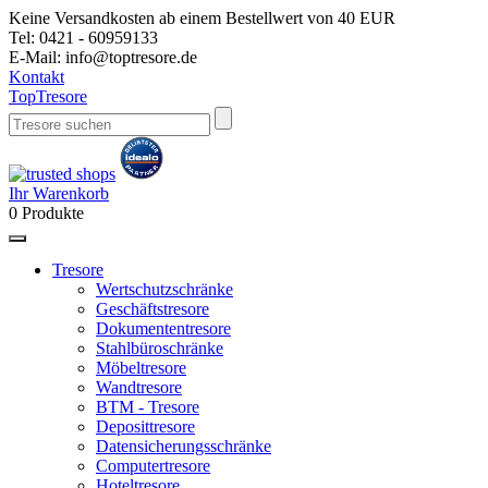
Keine Versandkosten ab einem Bestellwert von 40 EUR
Tel:
0421 - 60959133
E-Mail:
info@toptresore.de
Kontakt
Top
Tresore
Ihr Warenkorb
0
Produkte
Tresore
Wertschutzschränke
Geschäftstresore
Dokumententresore
Stahlbüroschränke
Möbeltresore
Wandtresore
BTM - Tresore
Deposittresore
Datensicherungsschränke
Computertresore
Hoteltresore