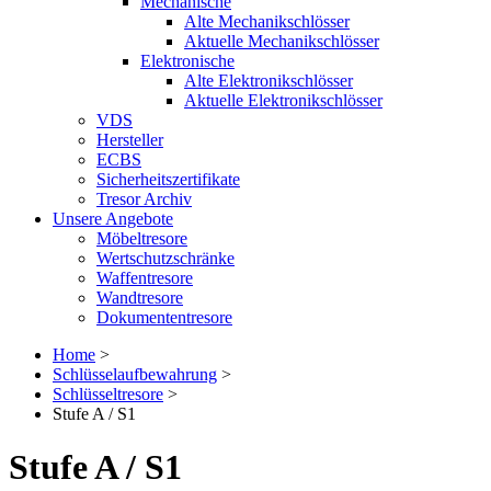
Mechanische
Alte Mechanikschlösser
Aktuelle Mechanikschlösser
Elektronische
Alte Elektronikschlösser
Aktuelle Elektronikschlösser
VDS
Hersteller
ECBS
Sicherheitszertifikate
Tresor Archiv
Unsere Angebote
Möbeltresore
Wertschutzschränke
Waffentresore
Wandtresore
Dokumententresore
Home
>
Schlüsselaufbewahrung
>
Schlüsseltresore
>
Stufe A / S1
Stufe A / S1