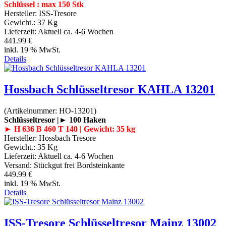
Schlüssel : max 150 Stk
Hersteller:
ISS-Tresore
Gewicht.:
37 Kg
Lieferzeit:
Aktuell ca. 4-6 Wochen
441.99 €
inkl. 19 % MwSt.
Details
Hossbach Schlüsseltresor KAHLA 13201
(Artikelnummer:
HO-13201
)
Schlüsseltresor |► 100 Haken
► H 636 B 460 T 140 | Gewicht: 35 kg
Hersteller:
Hossbach Tresore
Gewicht.:
35 Kg
Lieferzeit:
Aktuell ca. 4-6 Wochen
Versand: Stückgut frei Bordsteinkante
449.99 €
inkl. 19 % MwSt.
Details
ISS-Tresore Schlüsseltresor Mainz 13002