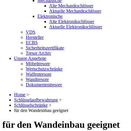
Mechanische
Alte Mechanikschlösser
Aktuelle Mechanikschlösser
Elektronische
Alte Elektronikschlösser
Aktuelle Elektronikschlösser
VDS
Hersteller
ECBS
Sicherheitszertifikate
Tresor Archiv
Unsere Angebote
Möbeltresore
Wertschutzschränke
Waffentresore
Wandtresore
Dokumententresore
Home
>
Schlüsselaufbewahrung
>
Schlüsselschränke
>
für den Wandeinbau geeignet
für den Wandeinbau geeignet