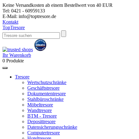
Keine Versandkosten ab einem Bestellwert von 40 EUR
Tel:
0421 - 60959133
E-Mail:
info@toptresore.de
Kontakt
Top
Tresore
Ihr Warenkorb
0
Produkte
Tresore
Wertschutzschränke
Geschäftstresore
Dokumententresore
Stahlbüroschränke
Möbeltresore
Wandtresore
BTM - Tresore
Deposittresore
Datensicherungsschränke
Computertresore
Hoteltresore