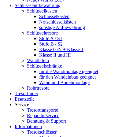
Schlüsselaufbewahrung
Schlüsselkästen
Schlüsselkästen
Notschlüsselkästen
sonstige Aufbewahrung
Schlüsseltresore
Stufe A / S1
Stufe B / S2
Klasse 0 /N + Klasse 1
Klasse II und III
Wandtafeln
Schlüsselschränke
für die Wandmontage geeignet
für den Wandeinbau geeignet
Wand und Bodenmontage
Rohrtresore
Tresorfinder
Ersatzteile
Service
Tresortransporte
Reparaturservice
Beratung & Support
Informationen
Tresorschlösser