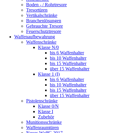
Boden - / Rohrtresore
Tresortüren
Vertikalschränke
Branchenlösungen
Gebrauchte Tresore
Feuerschutztresore
Waffenaufbewahrung
Waffenschränke
Klasse N/0
bis 6 Waffenhalter
bis 10 Waffenhalter
bis 15 Waffenhalter
über 15 Waffenhalter
Klasse 1 (I)
bis 6 Waffenhalter
bis 10 Waffenhalter
bis 15 Waffenhalter
über 15 Waffenhalter
Pistolenschränke
Klasse 0/N
Klasse I
Zubehör
Munitionsschränke
Waffenraumtüren
Neues WaffG 2017