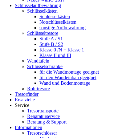
Schlüsselaufbewahrung
Schlüsselkästen
Schlüsselkästen
Notschlüsselkästen
sonstige Aufbewahrung
Schlüsseltresore
Stufe A / S1
Stufe B / S2
Klasse 0 /N + Klasse 1
Klasse II und III
Wandtafeln
Schlüsselschränke
für die Wandmontage geeignet
für den Wandeinbau geeignet
Wand und Bodenmontage
Rohrtresore
Tresorfinder
Ersatzteile
Service
Tresortransporte
Reparaturservice
Beratung & Support
Informationen
Tresorschlösser