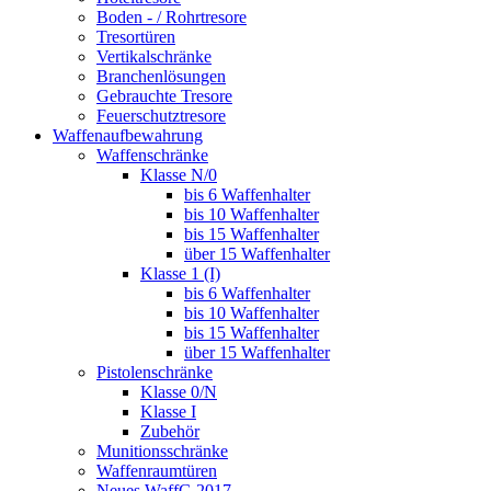
Boden - / Rohrtresore
Tresortüren
Vertikalschränke
Branchenlösungen
Gebrauchte Tresore
Feuerschutztresore
Waffenaufbewahrung
Waffenschränke
Klasse N/0
bis 6 Waffenhalter
bis 10 Waffenhalter
bis 15 Waffenhalter
über 15 Waffenhalter
Klasse 1 (I)
bis 6 Waffenhalter
bis 10 Waffenhalter
bis 15 Waffenhalter
über 15 Waffenhalter
Pistolenschränke
Klasse 0/N
Klasse I
Zubehör
Munitionsschränke
Waffenraumtüren
Neues WaffG 2017