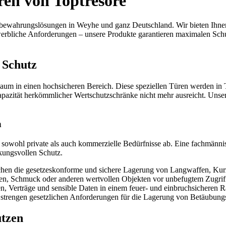
ren
von Toptresore
bewahrungslösungen in Weyhe und ganz Deutschland. Wir bieten Ihnen
bliche Anforderungen – unsere Produkte garantieren maximalen Schutz 
 Schutz
um in einen hochsicheren Bereich. Diese speziellen Türen werden in T
apazität herkömmlicher
Wertschutzschränke
nicht mehr ausreicht. Unse
n
en sowohl private als auch kommerzielle Bedürfnisse ab. Eine fachmänn
kungsvollen Schutz.
hen die gesetzeskonforme und sichere Lagerung von Langwaffen, Kur
, Schmuck oder anderen wertvollen Objekten vor unbefugtem Zugrif
n, Verträge und sensible Daten in einem feuer- und einbruchsicheren 
e strengen gesetzlichen Anforderungen für die Lagerung von Betäubun
ützen