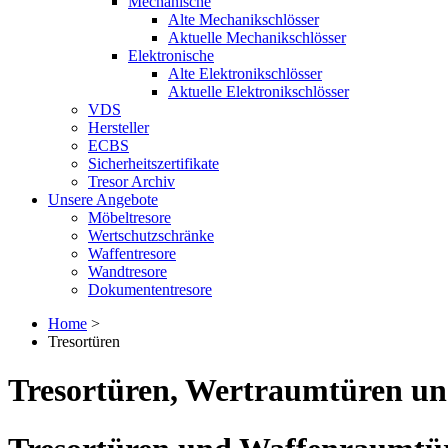
Mechanische
Alte Mechanikschlösser
Aktuelle Mechanikschlösser
Elektronische
Alte Elektronikschlösser
Aktuelle Elektronikschlösser
VDS
Hersteller
ECBS
Sicherheitszertifikate
Tresor Archiv
Unsere Angebote
Möbeltresore
Wertschutzschränke
Waffentresore
Wandtresore
Dokumententresore
Home
>
Tresortüren
Tresortüren, Wertraumtüren u