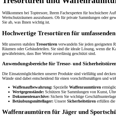
Tresortüren
und
Waffenraumtü
Willkommen bei Toptresore, Ihrem Fachexperten für hochsichere Auf
Wertschutzräumen auszubauen. Ob für private Sammlungen oder gewer
Sie ab, was Ihnen wichtig ist.
Hochwertige
Tresortüren
für umfassenden
Mit unseren stabilen
Tresortüren
verwandeln Sie jeden geeigneten Ra
Räumen oder Gebäudeteilen. Sie sind die ideale Lösung, wenn die K
gewährleisten, dass Ihre Werte zuverlässig geschützt sind.
Anwendungsbereiche für Tresor- und
Sicherheitstüre
Die Einsatzmöglichkeiten unserer Produkte sind vielfältig und deck
Wände sind dabei entscheidend für einen vorschriftsmäßigen und wir
Waffenaufbewahrung
:
Spezielle
Waffenraumtüren
ermöglic
Wertgegenstände:
Schützen Sie Sammlungen von Kunst, Uhren
Dokumentenarchive:
Sichern Sie wichtige Geschäftsunterlage
Betäubungsmittellager:
Unsere
Sicherheitstüren
erfüllen di
Waffenraumtüren
für Jäger und Sportsch