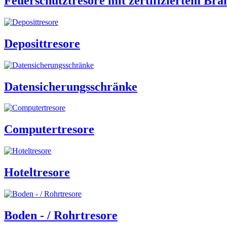
Feuerschutztresore mit zertifiziertem Br
Deposittresore
Datensicherungsschränke
Computertresore
Hoteltresore
Boden - / Rohrtresore