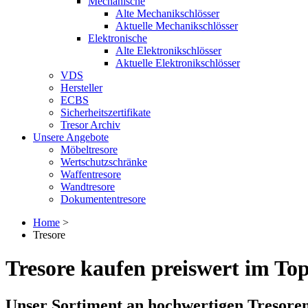
Mechanische
Alte Mechanikschlösser
Aktuelle Mechanikschlösser
Elektronische
Alte Elektronikschlösser
Aktuelle Elektronikschlösser
VDS
Hersteller
ECBS
Sicherheitszertifikate
Tresor Archiv
Unsere Angebote
Möbeltresore
Wertschutzschränke
Waffentresore
Wandtresore
Dokumententresore
Home
>
Tresore
Tresore kaufen preiswert im Top
Unser Sortiment an hochwertigen Tresore