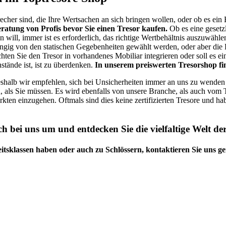
recher sind, die Ihre Wertsachen an sich bringen wollen, oder ob es ein
atung von Profis bevor Sie einen Tresor kaufen.
Ob es eine gesetz
will, immer ist es erforderlich, das richtige Wertbehältnis auszuwählen
ngig von den statischen Gegebenheiten gewählt werden, oder aber die
en Sie den Tresor in vorhandenes Mobiliar integrieren oder soll es ein 
tände ist, ist zu überdenken.
In unserem preiswerten Tresorshop fin
eshalb wir empfehlen, sich bei Unsicherheiten immer an uns zu wenden b
, als Sie müssen. Es wird ebenfalls von unsere Branche, als auch vom
ten einzugehen. Oftmals sind dies keine zertifizierten Tresore und h
h bei uns um und entdecken Sie die vielfaltige Welt de
eitsklassen haben oder auch zu Schlössern, kontaktieren Sie uns g