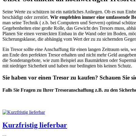
Seine Werte zu schützen ist ein natürliches Anliegen. Ob es nun Einb
beschädigt oder zerstört.
Wir empfehlen immer eine umfassende Ber
man seine Technik ( z.b. bei Computern und Servern) optimal schützen 
Gegebenheiten eine große Rolle, das Gewicht des Tresors muss, abhä
Planen Sie einen versteckten Einbau in die Wand oder im Boden, möcht
Sicherungsklasse, die abhängig vom Wert der zu zu sichernden Gegens
Ein Tresor sollte eine Anschaffung für einen langen Zeitraum sein, w
am Ende den perfekten Tresor erhalten und nicht mehr Geld ausgeben
die Sonderangebote, wie zum Beispiel aus Baumärkten oder Supermärk
mit niedriger Sicherheit und haben nur bedingten bis keinen Schutz.
Sie haben vor einen Tresor zu kaufen? Schauen Sie sic
Falls Sie Fragen zu Ihrer Tresoranschaffung z.B. zu den Sicherh
Kurzfristig lieferbar