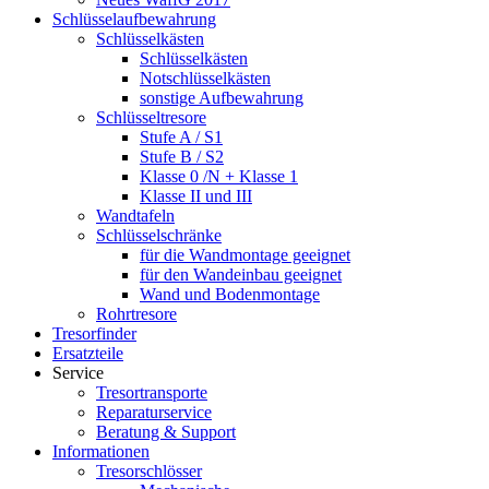
Schlüsselaufbewahrung
Schlüsselkästen
Schlüsselkästen
Notschlüsselkästen
sonstige Aufbewahrung
Schlüsseltresore
Stufe A / S1
Stufe B / S2
Klasse 0 /N + Klasse 1
Klasse II und III
Wandtafeln
Schlüsselschränke
für die Wandmontage geeignet
für den Wandeinbau geeignet
Wand und Bodenmontage
Rohrtresore
Tresorfinder
Ersatzteile
Service
Tresortransporte
Reparaturservice
Beratung & Support
Informationen
Tresorschlösser