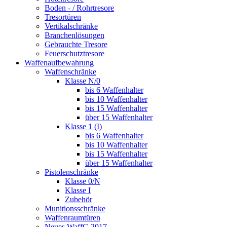
Boden - / Rohrtresore
Tresortüren
Vertikalschränke
Branchenlösungen
Gebrauchte Tresore
Feuerschutztresore
Waffenaufbewahrung
Waffenschränke
Klasse N/0
bis 6 Waffenhalter
bis 10 Waffenhalter
bis 15 Waffenhalter
über 15 Waffenhalter
Klasse 1 (I)
bis 6 Waffenhalter
bis 10 Waffenhalter
bis 15 Waffenhalter
über 15 Waffenhalter
Pistolenschränke
Klasse 0/N
Klasse I
Zubehör
Munitionsschränke
Waffenraumtüren
Neues WaffG 2017