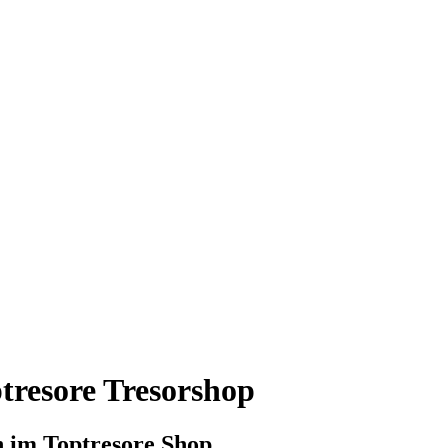
tresore Tresorshop
n im Toptresore Shop