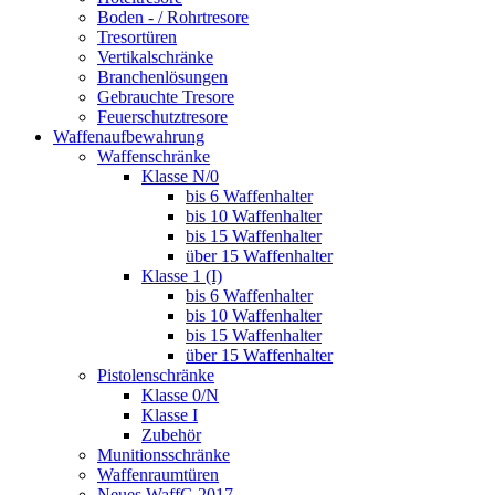
Boden - / Rohrtresore
Tresortüren
Vertikalschränke
Branchenlösungen
Gebrauchte Tresore
Feuerschutztresore
Waffenaufbewahrung
Waffenschränke
Klasse N/0
bis 6 Waffenhalter
bis 10 Waffenhalter
bis 15 Waffenhalter
über 15 Waffenhalter
Klasse 1 (I)
bis 6 Waffenhalter
bis 10 Waffenhalter
bis 15 Waffenhalter
über 15 Waffenhalter
Pistolenschränke
Klasse 0/N
Klasse I
Zubehör
Munitionsschränke
Waffenraumtüren
Neues WaffG 2017