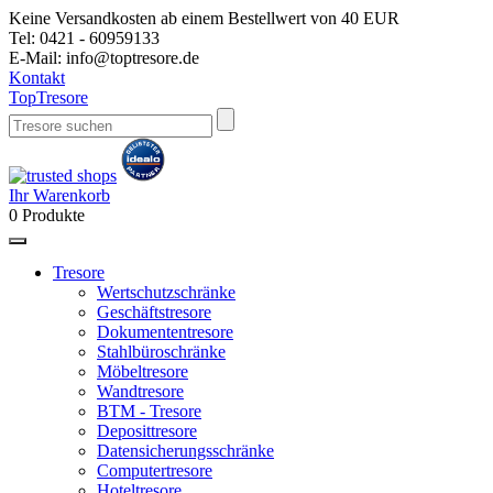
Keine Versandkosten ab einem Bestellwert von 40 EUR
Tel:
0421 - 60959133
E-Mail:
info@toptresore.de
Kontakt
Top
Tresore
Ihr Warenkorb
0
Produkte
Tresore
Wertschutzschränke
Geschäftstresore
Dokumententresore
Stahlbüroschränke
Möbeltresore
Wandtresore
BTM - Tresore
Deposittresore
Datensicherungsschränke
Computertresore
Hoteltresore