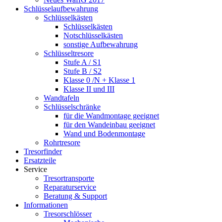
Schlüsselaufbewahrung
Schlüsselkästen
Schlüsselkästen
Notschlüsselkästen
sonstige Aufbewahrung
Schlüsseltresore
Stufe A / S1
Stufe B / S2
Klasse 0 /N + Klasse 1
Klasse II und III
Wandtafeln
Schlüsselschränke
für die Wandmontage geeignet
für den Wandeinbau geeignet
Wand und Bodenmontage
Rohrtresore
Tresorfinder
Ersatzteile
Service
Tresortransporte
Reparaturservice
Beratung & Support
Informationen
Tresorschlösser