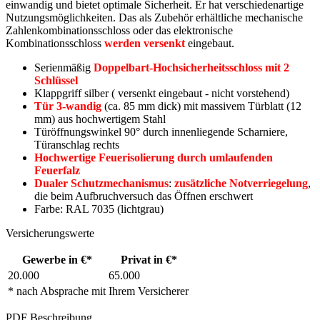
einwandig und bietet optimale Sicherheit. Er hat verschiedenartige
Nutzungsmöglichkeiten. Das als Zubehör erhältliche mechanische
Zahlenkombinationsschloss oder das elektronische
Kombinationsschloss
werden versenkt
eingebaut.
Serienmäßig
Doppelbart-Hochsicherheitsschloss mit 2
Schlüssel
Klappgriff silber ( versenkt eingebaut - nicht vorstehend)
Tür 3-wandig
(ca. 85 mm dick) mit massivem Türblatt (12
mm) aus hochwertigem Stahl
Türöffnungswinkel 90° durch innenliegende Scharniere,
Türanschlag rechts
Hochwertige Feuerisolierung durch umlaufenden
Feuerfalz
Dualer Schutzmechanismus
:
zusätzliche Notverriegelung
,
die beim Aufbruchversuch das Öffnen erschwert
Farbe: RAL 7035 (lichtgrau)
Versicherungswerte
Gewerbe in €*
Privat in €*
20.000
65.000
* nach Absprache mit Ihrem Versicherer
PDF Beschreibung