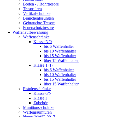
Boden - / Rohrtresore
Tresortüren
Vertikalschränke
Branchenlösungen
Gebrauchte Tresore
Feuerschutztresore
Waffenaufbewahrung
Waffenschränke
Klasse N/0
bis 6 Waffenhalter
bis 10 Waffenhalter
bis 15 Waffenhalter
über 15 Waffenhalter
Klasse 1 (I)
bis 6 Waffenhalter
bis 10 Waffenhalter
bis 15 Waffenhalter
über 15 Waffenhalter
Pistolenschränke
Klasse 0/N
Klasse I
Zubehör
Munitionsschränke
Waffenraumtüren
Neues WaffG 2017