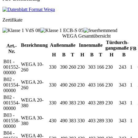
Zertifikate
WEGA Gesamtübersicht
Türdurch-
Bezeichnung
Außenmaße
Innenmaße
Art.-
gangsmaße
FB
Nr.
H
B
T
H
B
T
H
B
B01 -
WEGA 10-
001552-
330
390
260
230
303
166
230
243
1
260
00000
B02 -
WEGA 20-
001554-
330
490
260
230
403
166
230
343
1
260
00000
B02 -
WEGA 20-
001554-
330
490
383
230
403
289
230
343
1
380
00000
B03 -
WEGA 30-
001558-
430
490
383
330
403
289
330
343
1
380
00000
B04 -
WEGA 40-