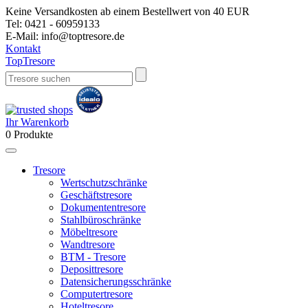
Keine Versandkosten ab einem Bestellwert von 40 EUR
Tel:
0421 - 60959133
E-Mail:
info@toptresore.de
Kontakt
Top
Tresore
Ihr Warenkorb
0
Produkte
Tresore
Wertschutzschränke
Geschäftstresore
Dokumententresore
Stahlbüroschränke
Möbeltresore
Wandtresore
BTM - Tresore
Deposittresore
Datensicherungsschränke
Computertresore
Hoteltresore