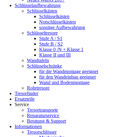
Schlüsselaufbewahrung
Schlüsselkästen
Schlüsselkästen
Notschlüsselkästen
sonstige Aufbewahrung
Schlüsseltresore
Stufe A / S1
Stufe B / S2
Klasse 0 /N + Klasse 1
Klasse II und III
Wandtafeln
Schlüsselschränke
für die Wandmontage geeignet
für den Wandeinbau geeignet
Wand und Bodenmontage
Rohrtresore
Tresorfinder
Ersatzteile
Service
Tresortransporte
Reparaturservice
Beratung & Support
Informationen
Tresorschlösser