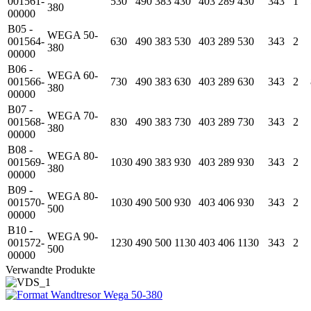
001561-
530
490
383
430
403
289
430
343
1
380
00000
B05 -
WEGA 50-
001564-
630
490
383
530
403
289
530
343
2
380
00000
B06 -
WEGA 60-
001566-
730
490
383
630
403
289
630
343
2
380
00000
B07 -
WEGA 70-
001568-
830
490
383
730
403
289
730
343
2
380
00000
B08 -
WEGA 80-
001569-
1030
490
383
930
403
289
930
343
2
380
00000
B09 -
WEGA 80-
001570-
1030
490
500
930
403
406
930
343
2
500
00000
B10 -
WEGA 90-
001572-
1230
490
500
1130
403
406
1130
343
2
500
00000
Verwandte Produkte