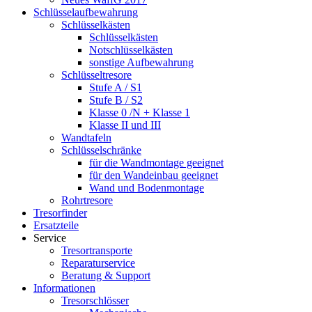
Schlüsselaufbewahrung
Schlüsselkästen
Schlüsselkästen
Notschlüsselkästen
sonstige Aufbewahrung
Schlüsseltresore
Stufe A / S1
Stufe B / S2
Klasse 0 /N + Klasse 1
Klasse II und III
Wandtafeln
Schlüsselschränke
für die Wandmontage geeignet
für den Wandeinbau geeignet
Wand und Bodenmontage
Rohrtresore
Tresorfinder
Ersatzteile
Service
Tresortransporte
Reparaturservice
Beratung & Support
Informationen
Tresorschlösser