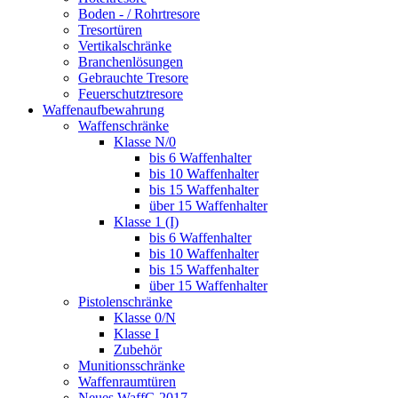
Boden - / Rohrtresore
Tresortüren
Vertikalschränke
Branchenlösungen
Gebrauchte Tresore
Feuerschutztresore
Waffenaufbewahrung
Waffenschränke
Klasse N/0
bis 6 Waffenhalter
bis 10 Waffenhalter
bis 15 Waffenhalter
über 15 Waffenhalter
Klasse 1 (I)
bis 6 Waffenhalter
bis 10 Waffenhalter
bis 15 Waffenhalter
über 15 Waffenhalter
Pistolenschränke
Klasse 0/N
Klasse I
Zubehör
Munitionsschränke
Waffenraumtüren
Neues WaffG 2017