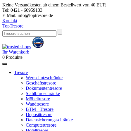
Keine Versandkosten ab einem Bestellwert von 40 EUR
Tel:
0421 - 60959133
E-Mail:
info@toptresore.de
Kontakt
Top
Tresore
Ihr Warenkorb
0
Produkte
Tresore
Wertschutzschränke
Geschäftstresore
Dokumententresore
Stahlbüroschränke
Möbeltresore
Wandtresore
BTM - Tresore
Deposittresore
Datensicherungsschränke
Computertresore
Hoteltresore