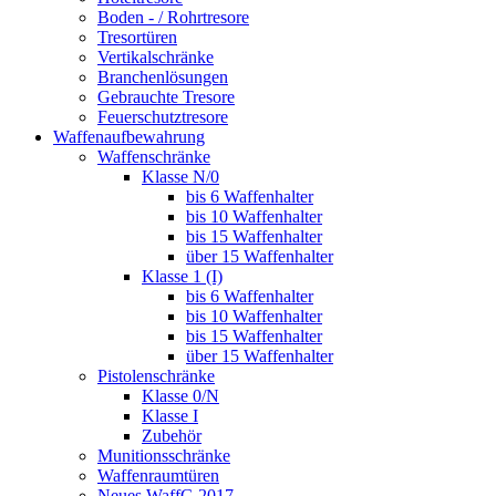
Boden - / Rohrtresore
Tresortüren
Vertikalschränke
Branchenlösungen
Gebrauchte Tresore
Feuerschutztresore
Waffenaufbewahrung
Waffenschränke
Klasse N/0
bis 6 Waffenhalter
bis 10 Waffenhalter
bis 15 Waffenhalter
über 15 Waffenhalter
Klasse 1 (I)
bis 6 Waffenhalter
bis 10 Waffenhalter
bis 15 Waffenhalter
über 15 Waffenhalter
Pistolenschränke
Klasse 0/N
Klasse I
Zubehör
Munitionsschränke
Waffenraumtüren
Neues WaffG 2017