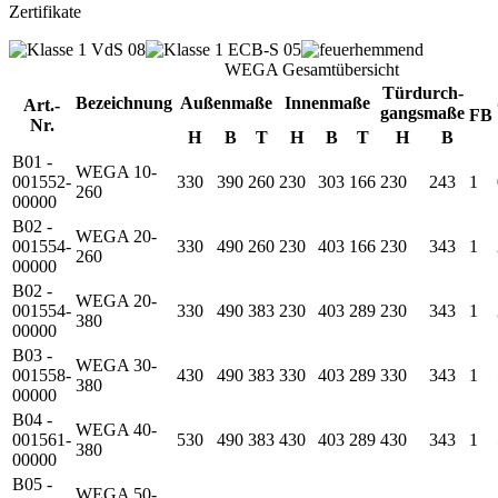
Zertifikate
WEGA Gesamtübersicht
Türdurch-
Bezeichnung
Außenmaße
Innenmaße
Art.-
gangsmaße
FB
Nr.
H
B
T
H
B
T
H
B
B01 -
WEGA 10-
001552-
330
390
260
230
303
166
230
243
1
260
00000
B02 -
WEGA 20-
001554-
330
490
260
230
403
166
230
343
1
260
00000
B02 -
WEGA 20-
001554-
330
490
383
230
403
289
230
343
1
380
00000
B03 -
WEGA 30-
001558-
430
490
383
330
403
289
330
343
1
380
00000
B04 -
WEGA 40-
001561-
530
490
383
430
403
289
430
343
1
380
00000
B05 -
WEGA 50-