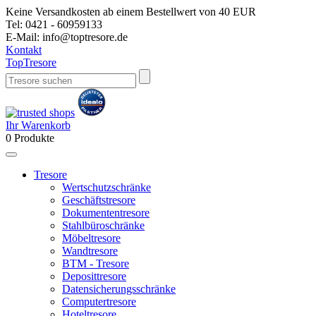
Keine Versandkosten ab einem Bestellwert von 40 EUR
Tel:
0421 - 60959133
E-Mail:
info@toptresore.de
Kontakt
Top
Tresore
Ihr Warenkorb
0
Produkte
Tresore
Wertschutzschränke
Geschäftstresore
Dokumententresore
Stahlbüroschränke
Möbeltresore
Wandtresore
BTM - Tresore
Deposittresore
Datensicherungsschränke
Computertresore
Hoteltresore