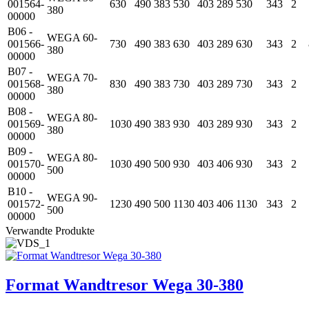
001564-
630
490
383
530
403
289
530
343
2
380
00000
B06 -
WEGA 60-
001566-
730
490
383
630
403
289
630
343
2
380
00000
B07 -
WEGA 70-
001568-
830
490
383
730
403
289
730
343
2
380
00000
B08 -
WEGA 80-
001569-
1030
490
383
930
403
289
930
343
2
380
00000
B09 -
WEGA 80-
001570-
1030
490
500
930
403
406
930
343
2
500
00000
B10 -
WEGA 90-
001572-
1230
490
500
1130
403
406
1130
343
2
500
00000
Verwandte Produkte
Format Wandtresor Wega 30-380