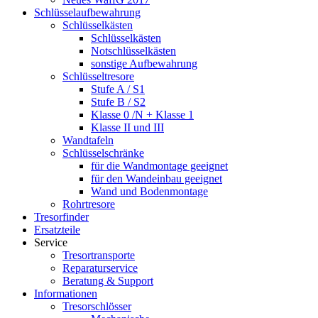
Schlüsselaufbewahrung
Schlüsselkästen
Schlüsselkästen
Notschlüsselkästen
sonstige Aufbewahrung
Schlüsseltresore
Stufe A / S1
Stufe B / S2
Klasse 0 /N + Klasse 1
Klasse II und III
Wandtafeln
Schlüsselschränke
für die Wandmontage geeignet
für den Wandeinbau geeignet
Wand und Bodenmontage
Rohrtresore
Tresorfinder
Ersatzteile
Service
Tresortransporte
Reparaturservice
Beratung & Support
Informationen
Tresorschlösser