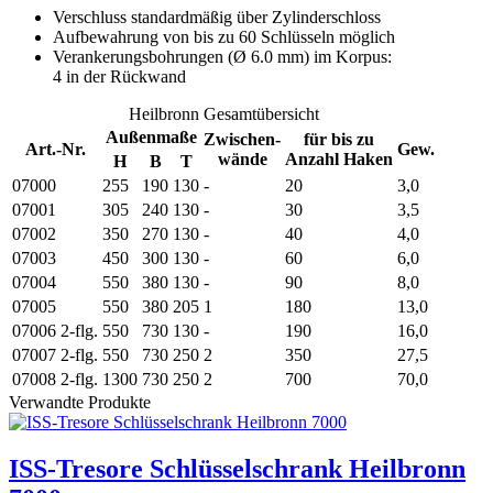
Verschluss standardmäßig über Zylinderschloss
Aufbewahrung von bis zu 60 Schlüsseln möglich
Verankerungsbohrungen (Ø 6.0 mm) im Korpus:
4 in der Rückwand
Heilbronn Gesamtübersicht
Außenmaße
Zwischen-
für bis zu
Art.-Nr.
Gew.
wände
Anzahl Haken
H
B
T
07000
255
190
130
-
20
3,0
07001
305
240
130
-
30
3,5
07002
350
270
130
-
40
4,0
07003
450
300
130
-
60
6,0
07004
550
380
130
-
90
8,0
07005
550
380
205
1
180
13,0
07006
2-flg.
550
730
130
-
190
16,0
07007
2-flg.
550
730
250
2
350
27,5
07008
2-flg.
1300
730
250
2
700
70,0
Verwandte Produkte
ISS-Tresore Schlüsselschrank Heilbronn