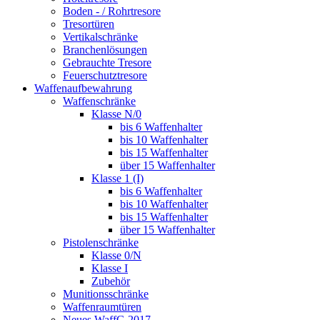
Boden - / Rohrtresore
Tresortüren
Vertikalschränke
Branchenlösungen
Gebrauchte Tresore
Feuerschutztresore
Waffenaufbewahrung
Waffenschränke
Klasse N/0
bis 6 Waffenhalter
bis 10 Waffenhalter
bis 15 Waffenhalter
über 15 Waffenhalter
Klasse 1 (I)
bis 6 Waffenhalter
bis 10 Waffenhalter
bis 15 Waffenhalter
über 15 Waffenhalter
Pistolenschränke
Klasse 0/N
Klasse I
Zubehör
Munitionsschränke
Waffenraumtüren
Neues WaffG 2017