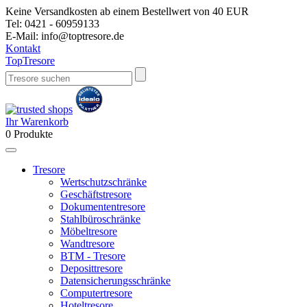
Keine Versandkosten ab einem Bestellwert von 40 EUR
Tel:
0421 - 60959133
E-Mail:
info@toptresore.de
Kontakt
Top
Tresore
Ihr Warenkorb
0
Produkte
Tresore
Wertschutzschränke
Geschäftstresore
Dokumententresore
Stahlbüroschränke
Möbeltresore
Wandtresore
BTM - Tresore
Deposittresore
Datensicherungsschränke
Computertresore
Hoteltresore