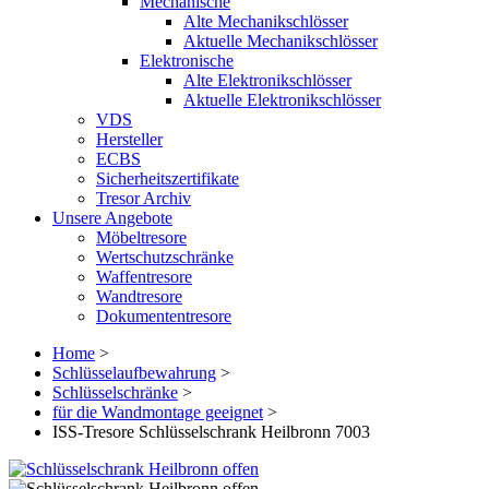
Mechanische
Alte Mechanikschlösser
Aktuelle Mechanikschlösser
Elektronische
Alte Elektronikschlösser
Aktuelle Elektronikschlösser
VDS
Hersteller
ECBS
Sicherheitszertifikate
Tresor Archiv
Unsere Angebote
Möbeltresore
Wertschutzschränke
Waffentresore
Wandtresore
Dokumententresore
Home
>
Schlüsselaufbewahrung
>
Schlüsselschränke
>
für die Wandmontage geeignet
>
ISS-Tresore Schlüsselschrank Heilbronn 7003