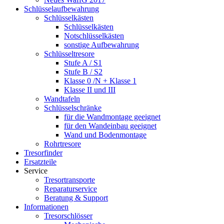
Schlüsselaufbewahrung
Schlüsselkästen
Schlüsselkästen
Notschlüsselkästen
sonstige Aufbewahrung
Schlüsseltresore
Stufe A / S1
Stufe B / S2
Klasse 0 /N + Klasse 1
Klasse II und III
Wandtafeln
Schlüsselschränke
für die Wandmontage geeignet
für den Wandeinbau geeignet
Wand und Bodenmontage
Rohrtresore
Tresorfinder
Ersatzteile
Service
Tresortransporte
Reparaturservice
Beratung & Support
Informationen
Tresorschlösser