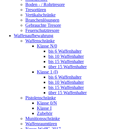
Boden - / Rohrtresore
Tresortüren
Vertikalschränke
Branchenlösungen
Gebrauchte Tresore
Feuerschutztresore
Waffenaufbewahrung
Waffenschränke
Klasse N/0
bis 6 Waffenhalter
bis 10 Waffenhalter
bis 15 Waffenhalter
über 15 Waffenhalter
Klasse 1 (I)
bis 6 Waffenhalter
bis 10 Waffenhalter
bis 15 Waffenhalter
über 15 Waffenhalter
Pistolenschränke
Klasse 0/N
Klasse I
Zubehör
Munitionsschränke
Waffenraumtüren
Neues WaffG 2017