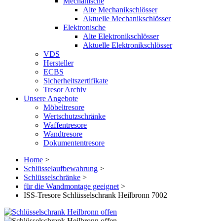
Mechanische
Alte Mechanikschlösser
Aktuelle Mechanikschlösser
Elektronische
Alte Elektronikschlösser
Aktuelle Elektronikschlösser
VDS
Hersteller
ECBS
Sicherheitszertifikate
Tresor Archiv
Unsere Angebote
Möbeltresore
Wertschutzschränke
Waffentresore
Wandtresore
Dokumententresore
Home
>
Schlüsselaufbewahrung
>
Schlüsselschränke
>
für die Wandmontage geeignet
>
ISS-Tresore Schlüsselschrank Heilbronn 7002