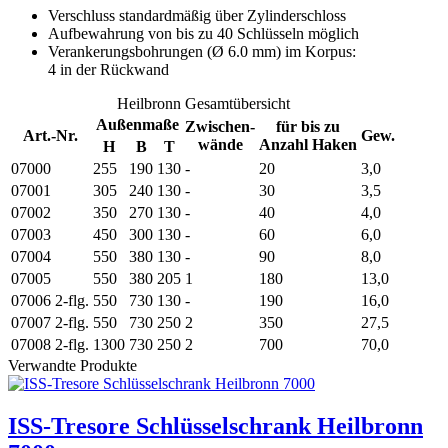
Verschluss standardmäßig über Zylinderschloss
Aufbewahrung von bis zu 40 Schlüsseln möglich
Verankerungsbohrungen (Ø 6.0 mm) im Korpus:
4 in der Rückwand
Heilbronn Gesamtübersicht
Außenmaße
Zwischen-
für bis zu
Art.-Nr.
Gew.
wände
Anzahl Haken
H
B
T
07000
255
190
130
-
20
3,0
07001
305
240
130
-
30
3,5
07002
350
270
130
-
40
4,0
07003
450
300
130
-
60
6,0
07004
550
380
130
-
90
8,0
07005
550
380
205
1
180
13,0
07006
2-flg.
550
730
130
-
190
16,0
07007
2-flg.
550
730
250
2
350
27,5
07008
2-flg.
1300
730
250
2
700
70,0
Verwandte Produkte
ISS-Tresore Schlüsselschrank Heilbronn