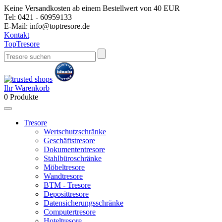
Keine Versandkosten ab einem Bestellwert von 40 EUR
Tel:
0421 - 60959133
E-Mail:
info@toptresore.de
Kontakt
Top
Tresore
Ihr Warenkorb
0
Produkte
Tresore
Wertschutzschränke
Geschäftstresore
Dokumententresore
Stahlbüroschränke
Möbeltresore
Wandtresore
BTM - Tresore
Deposittresore
Datensicherungsschränke
Computertresore
Hoteltresore