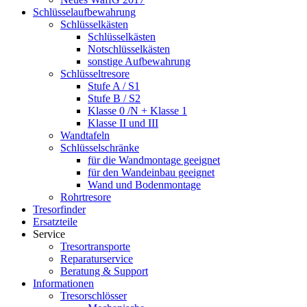
Schlüsselaufbewahrung
Schlüsselkästen
Schlüsselkästen
Notschlüsselkästen
sonstige Aufbewahrung
Schlüsseltresore
Stufe A / S1
Stufe B / S2
Klasse 0 /N + Klasse 1
Klasse II und III
Wandtafeln
Schlüsselschränke
für die Wandmontage geeignet
für den Wandeinbau geeignet
Wand und Bodenmontage
Rohrtresore
Tresorfinder
Ersatzteile
Service
Tresortransporte
Reparaturservice
Beratung & Support
Informationen
Tresorschlösser