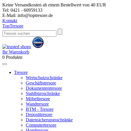
Keine Versandkosten ab einem Bestellwert von 40 EUR
Tel:
0421 - 60959133
E-Mail:
info@toptresore.de
Kontakt
Top
Tresore
Ihr Warenkorb
0
Produkte
Tresore
Wertschutzschränke
Geschäftstresore
Dokumententresore
Stahlbüroschränke
Möbeltresore
Wandtresore
BTM - Tresore
Deposittresore
Datensicherungsschränke
Computertresore
Hoteltresore