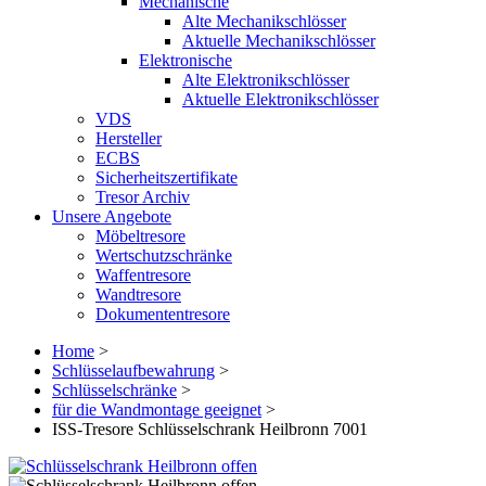
Mechanische
Alte Mechanikschlösser
Aktuelle Mechanikschlösser
Elektronische
Alte Elektronikschlösser
Aktuelle Elektronikschlösser
VDS
Hersteller
ECBS
Sicherheitszertifikate
Tresor Archiv
Unsere Angebote
Möbeltresore
Wertschutzschränke
Waffentresore
Wandtresore
Dokumententresore
Home
>
Schlüsselaufbewahrung
>
Schlüsselschränke
>
für die Wandmontage geeignet
>
ISS-Tresore Schlüsselschrank Heilbronn 7001