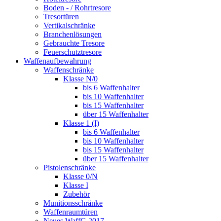
Boden - / Rohrtresore
Tresortüren
Vertikalschränke
Branchenlösungen
Gebrauchte Tresore
Feuerschutztresore
Waffenaufbewahrung
Waffenschränke
Klasse N/0
bis 6 Waffenhalter
bis 10 Waffenhalter
bis 15 Waffenhalter
über 15 Waffenhalter
Klasse 1 (I)
bis 6 Waffenhalter
bis 10 Waffenhalter
bis 15 Waffenhalter
über 15 Waffenhalter
Pistolenschränke
Klasse 0/N
Klasse I
Zubehör
Munitionsschränke
Waffenraumtüren
Neues WaffG 2017