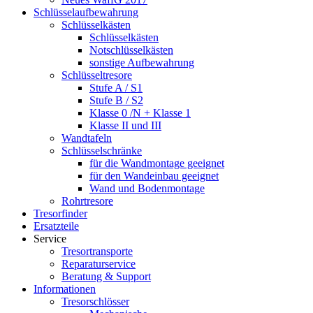
Schlüsselaufbewahrung
Schlüsselkästen
Schlüsselkästen
Notschlüsselkästen
sonstige Aufbewahrung
Schlüsseltresore
Stufe A / S1
Stufe B / S2
Klasse 0 /N + Klasse 1
Klasse II und III
Wandtafeln
Schlüsselschränke
für die Wandmontage geeignet
für den Wandeinbau geeignet
Wand und Bodenmontage
Rohrtresore
Tresorfinder
Ersatzteile
Service
Tresortransporte
Reparaturservice
Beratung & Support
Informationen
Tresorschlösser