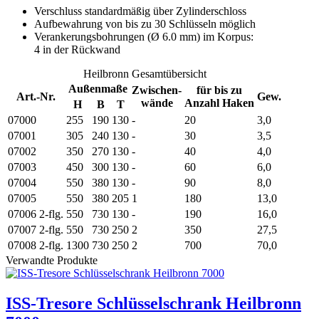
Verschluss standardmäßig über Zylinderschloss
Aufbewahrung von bis zu 30 Schlüsseln möglich
Verankerungsbohrungen (Ø 6.0 mm) im Korpus:
4 in der Rückwand
Heilbronn Gesamtübersicht
Außenmaße
Zwischen-
für bis zu
Art.-Nr.
Gew.
wände
Anzahl Haken
H
B
T
07000
255
190
130
-
20
3,0
07001
305
240
130
-
30
3,5
07002
350
270
130
-
40
4,0
07003
450
300
130
-
60
6,0
07004
550
380
130
-
90
8,0
07005
550
380
205
1
180
13,0
07006
2-flg.
550
730
130
-
190
16,0
07007
2-flg.
550
730
250
2
350
27,5
07008
2-flg.
1300
730
250
2
700
70,0
Verwandte Produkte
ISS-Tresore Schlüsselschrank Heilbronn