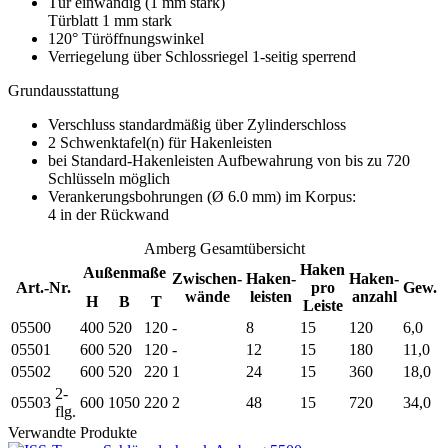
Tür einwandig (1 mm stark)
Türblatt 1 mm stark
120° Türöffnungswinkel
Verriegelung über Schlossriegel 1-seitig sperrend
Grundausstattung
Verschluss standardmäßig über Zylinderschloss
2 Schwenktafel(n) für Hakenleisten
bei Standard-Hakenleisten Aufbewahrung von bis zu 720
Schlüsseln möglich
Verankerungsbohrungen (Ø 6.0 mm) im Korpus:
4 in der Rückwand
Amberg Gesamtübersicht
Haken
Außenmaße
Zwischen-
Haken-
Haken-
Art.-Nr.
pro
Gew.
wände
leisten
anzahl
H
B
T
Leiste
05500
400
520
120
-
8
15
120
6,0
05501
600
520
120
-
12
15
180
11,0
05502
600
520
220
1
24
15
360
18,0
2-
05503
600
1050
220
2
48
15
720
34,0
flg.
Verwandte Produkte