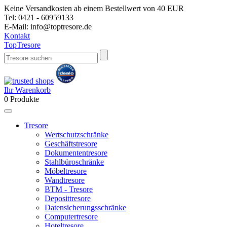
Keine Versandkosten ab einem Bestellwert von 40 EUR
Tel:
0421 - 60959133
E-Mail:
info@toptresore.de
Kontakt
Top
Tresore
Ihr Warenkorb
0
Produkte
Tresore
Wertschutzschränke
Geschäftstresore
Dokumententresore
Stahlbüroschränke
Möbeltresore
Wandtresore
BTM - Tresore
Deposittresore
Datensicherungsschränke
Computertresore
Hoteltresore