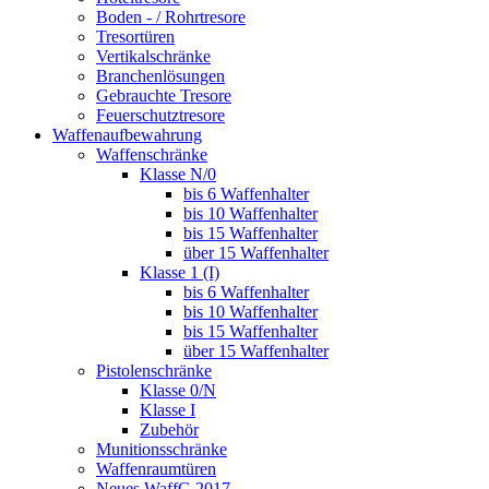
Boden - / Rohrtresore
Tresortüren
Vertikalschränke
Branchenlösungen
Gebrauchte Tresore
Feuerschutztresore
Waffenaufbewahrung
Waffenschränke
Klasse N/0
bis 6 Waffenhalter
bis 10 Waffenhalter
bis 15 Waffenhalter
über 15 Waffenhalter
Klasse 1 (I)
bis 6 Waffenhalter
bis 10 Waffenhalter
bis 15 Waffenhalter
über 15 Waffenhalter
Pistolenschränke
Klasse 0/N
Klasse I
Zubehör
Munitionsschränke
Waffenraumtüren
Neues WaffG 2017