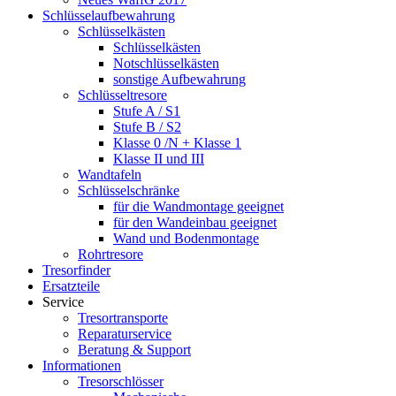
Schlüsselaufbewahrung
Schlüsselkästen
Schlüsselkästen
Notschlüsselkästen
sonstige Aufbewahrung
Schlüsseltresore
Stufe A / S1
Stufe B / S2
Klasse 0 /N + Klasse 1
Klasse II und III
Wandtafeln
Schlüsselschränke
für die Wandmontage geeignet
für den Wandeinbau geeignet
Wand und Bodenmontage
Rohrtresore
Tresorfinder
Ersatzteile
Service
Tresortransporte
Reparaturservice
Beratung & Support
Informationen
Tresorschlösser