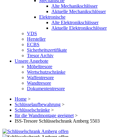
Mechanische
Alte Mechanikschlösser
Aktuelle Mechanikschlösser
Elektronische
Alte Elektronikschlösser
Aktuelle Elektronikschlösser
VDS
Hersteller
ECBS
Sicherheitszertifikate
Tresor Archiv
Unsere Angebote
Möbeltresore
Wertschutzschränke
Waffentresore
Wandtresore
Dokumententresore
Home
>
Schlüsselaufbewahrung
>
Schlüsselschränke
>
für die Wandmontage geeignet
>
ISS-Tresore Schlüsselschrank Amberg 5503