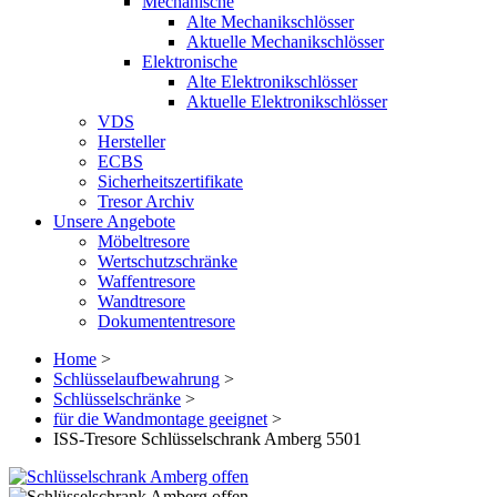
Mechanische
Alte Mechanikschlösser
Aktuelle Mechanikschlösser
Elektronische
Alte Elektronikschlösser
Aktuelle Elektronikschlösser
VDS
Hersteller
ECBS
Sicherheitszertifikate
Tresor Archiv
Unsere Angebote
Möbeltresore
Wertschutzschränke
Waffentresore
Wandtresore
Dokumententresore
Home
>
Schlüsselaufbewahrung
>
Schlüsselschränke
>
für die Wandmontage geeignet
>
ISS-Tresore Schlüsselschrank Amberg 5501