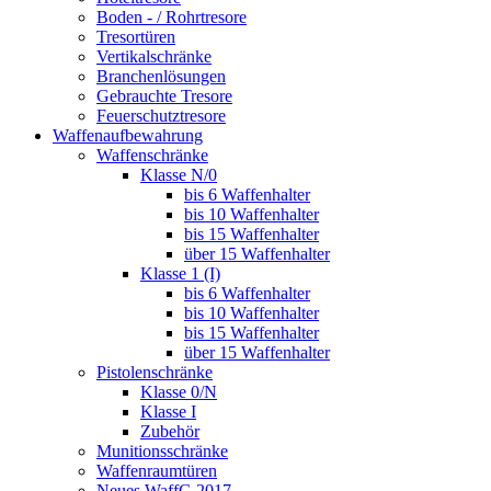
Boden - / Rohrtresore
Tresortüren
Vertikalschränke
Branchenlösungen
Gebrauchte Tresore
Feuerschutztresore
Waffenaufbewahrung
Waffenschränke
Klasse N/0
bis 6 Waffenhalter
bis 10 Waffenhalter
bis 15 Waffenhalter
über 15 Waffenhalter
Klasse 1 (I)
bis 6 Waffenhalter
bis 10 Waffenhalter
bis 15 Waffenhalter
über 15 Waffenhalter
Pistolenschränke
Klasse 0/N
Klasse I
Zubehör
Munitionsschränke
Waffenraumtüren
Neues WaffG 2017