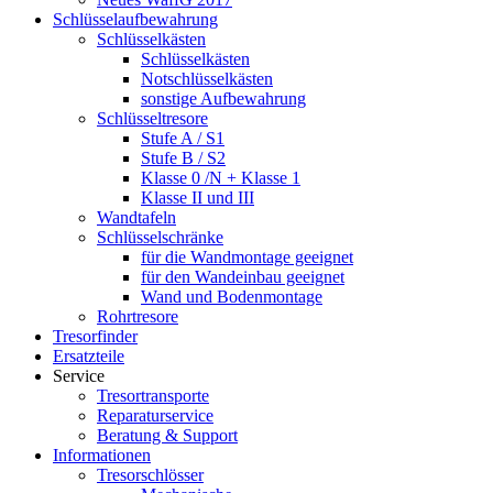
Schlüsselaufbewahrung
Schlüsselkästen
Schlüsselkästen
Notschlüsselkästen
sonstige Aufbewahrung
Schlüsseltresore
Stufe A / S1
Stufe B / S2
Klasse 0 /N + Klasse 1
Klasse II und III
Wandtafeln
Schlüsselschränke
für die Wandmontage geeignet
für den Wandeinbau geeignet
Wand und Bodenmontage
Rohrtresore
Tresorfinder
Ersatzteile
Service
Tresortransporte
Reparaturservice
Beratung & Support
Informationen
Tresorschlösser