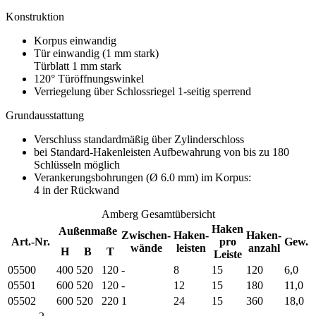
Konstruktion
Korpus einwandig
Tür einwandig (1 mm stark)
Türblatt 1 mm stark
120° Türöffnungswinkel
Verriegelung über Schlossriegel 1-seitig sperrend
Grundausstattung
Verschluss standardmäßig über Zylinderschloss
bei Standard-Hakenleisten Aufbewahrung von bis zu 180
Schlüsseln möglich
Verankerungsbohrungen (Ø 6.0 mm) im Korpus:
4 in der Rückwand
Amberg Gesamtübersicht
Haken
Außenmaße
Zwischen-
Haken-
Haken-
Art.-Nr.
pro
Gew.
wände
leisten
anzahl
H
B
T
Leiste
05500
400
520
120
-
8
15
120
6,0
05501
600
520
120
-
12
15
180
11,0
05502
600
520
220
1
24
15
360
18,0