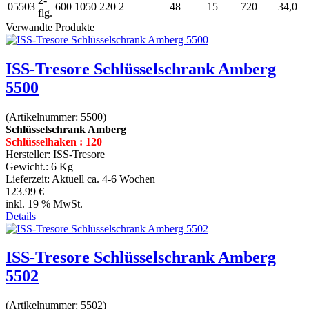
2-
05503
600
1050
220
2
48
15
720
34,0
flg.
Verwandte Produkte
ISS-Tresore Schlüsselschrank Amberg
5500
(Artikelnummer:
5500
)
Schlüsselschrank Amberg
Schlüsselhaken : 120
Hersteller:
ISS-Tresore
Gewicht.:
6 Kg
Lieferzeit:
Aktuell ca. 4-6 Wochen
123.99 €
inkl. 19 % MwSt.
Details
ISS-Tresore Schlüsselschrank Amberg
5502
(Artikelnummer:
5502
)