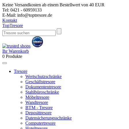
Keine Versandkosten ab einem Bestellwert von 40 EUR
Tel:
0421 - 60959133
E-Mail:
info@toptresore.de
Kontakt
Top
Tresore
Ihr Warenkorb
0
Produkte
Tresore
Wertschutzschränke
Geschäftstresore
Dokumententresore
Stahlbüroschränke
Möbeltresore
Wandtresore
BTM - Tresore
Deposittresore
Datensicherungsschränke
Computertresore
Hoteltresore