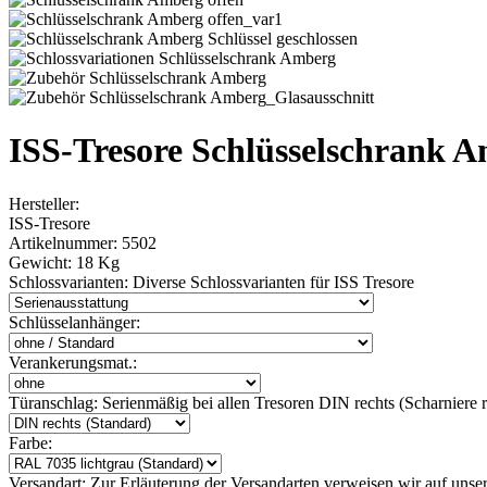
ISS-Tresore Schlüsselschrank 
Hersteller:
ISS-Tresore
Artikelnummer:
5502
Gewicht:
18 Kg
Schlossvarianten:
Diverse Schlossvarianten für ISS Tresore
Schlüsselanhänger:
Verankerungsmat.:
Türanschlag:
Serienmäßig bei allen Tresoren DIN rechts (Scharniere re
Farbe:
Versandart:
Zur Erläuterung der Versandarten verweisen wir auf unser