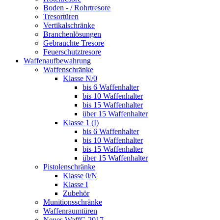
Boden - / Rohrtresore
Tresortüren
Vertikalschränke
Branchenlösungen
Gebrauchte Tresore
Feuerschutztresore
Waffenaufbewahrung
Waffenschränke
Klasse N/0
bis 6 Waffenhalter
bis 10 Waffenhalter
bis 15 Waffenhalter
über 15 Waffenhalter
Klasse 1 (I)
bis 6 Waffenhalter
bis 10 Waffenhalter
bis 15 Waffenhalter
über 15 Waffenhalter
Pistolenschränke
Klasse 0/N
Klasse I
Zubehör
Munitionsschränke
Waffenraumtüren
Neues WaffG 2017