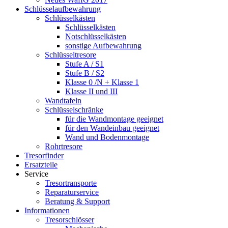
Schlüsselaufbewahrung
Schlüsselkästen
Schlüsselkästen
Notschlüsselkästen
sonstige Aufbewahrung
Schlüsseltresore
Stufe A / S1
Stufe B / S2
Klasse 0 /N + Klasse 1
Klasse II und III
Wandtafeln
Schlüsselschränke
für die Wandmontage geeignet
für den Wandeinbau geeignet
Wand und Bodenmontage
Rohrtresore
Tresorfinder
Ersatzteile
Service
Tresortransporte
Reparaturservice
Beratung & Support
Informationen
Tresorschlösser