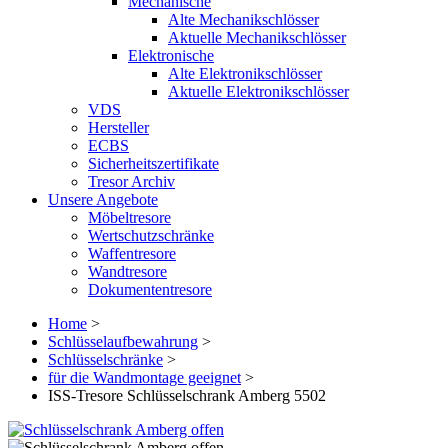
Mechanische
Alte Mechanikschlösser
Aktuelle Mechanikschlösser
Elektronische
Alte Elektronikschlösser
Aktuelle Elektronikschlösser
VDS
Hersteller
ECBS
Sicherheitszertifikate
Tresor Archiv
Unsere Angebote
Möbeltresore
Wertschutzschränke
Waffentresore
Wandtresore
Dokumententresore
Home
>
Schlüsselaufbewahrung
>
Schlüsselschränke
>
für die Wandmontage geeignet
>
ISS-Tresore Schlüsselschrank Amberg 5502