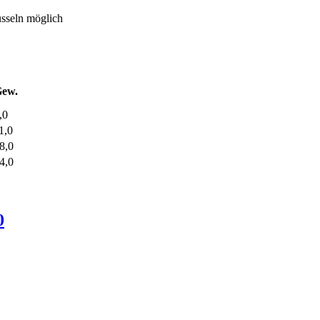
sseln möglich
ew.
,0
1,0
8,0
4,0
0