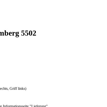
Amberg 5502
chts, Griff links)
e Informationsseite "Lieferung"