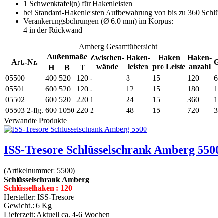
1 Schwenktafel(n) für Hakenleisten
bei Standard-Hakenleisten Aufbewahrung von bis zu 360 Schlü
Verankerungsbohrungen (Ø 6.0 mm) im Korpus:
4 in der Rückwand
Amberg Gesamtübersicht
Außenmaße
Zwischen-
Haken-
Haken
Haken-
Art.-Nr.
G
wände
leisten
pro Leiste
anzahl
H
B
T
05500
400
520
120
-
8
15
120
6
05501
600
520
120
-
12
15
180
1
05502
600
520
220
1
24
15
360
1
05503
2-flg.
600
1050
220
2
48
15
720
3
Verwandte Produkte
ISS-Tresore Schlüsselschrank Amberg 550
(Artikelnummer:
5500
)
Schlüsselschrank Amberg
Schlüsselhaken : 120
Hersteller:
ISS-Tresore
Gewicht.:
6 Kg
Lieferzeit:
Aktuell ca. 4-6 Wochen