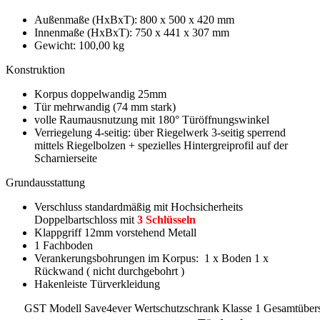
Außenmaße (HxBxT): 800 x 500 x 420 mm
Innenmaße (HxBxT): 750 x 441 x 307 mm
Gewicht: 100,00 kg
Konstruktion
Korpus doppelwandig 25mm
Tür mehrwandig (74 mm stark)
volle Raumausnutzung mit 180° Türöffnungswinkel
Verriegelung 4-seitig: über Riegelwerk 3-seitig sperrend
mittels Riegelbolzen + spezielles Hintergreiprofil auf der
Scharnierseite
Grundausstattung
Verschluss standardmäßig mit Hochsicherheits
Doppelbartschloss mit
3 Schlüsseln
Klappgriff 12mm vorstehend Metall
1 Fachboden
Verankerungsbohrungen im Korpus: 1 x Boden 1 x
Rückwand ( nicht durchgebohrt )
Hakenleiste Türverkleidung
GST Modell Save4ever Wertschutzschrank Klasse 1 Gesamtübers