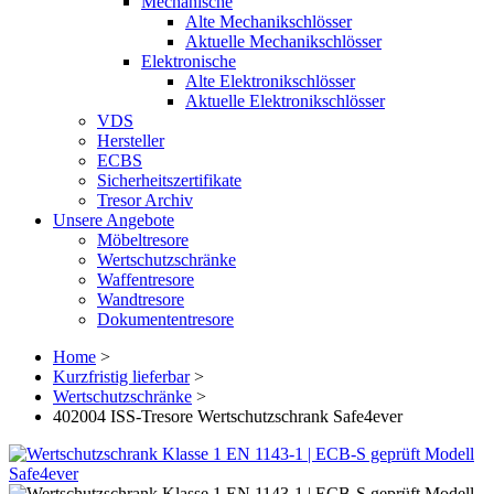
Mechanische
Alte Mechanikschlösser
Aktuelle Mechanikschlösser
Elektronische
Alte Elektronikschlösser
Aktuelle Elektronikschlösser
VDS
Hersteller
ECBS
Sicherheitszertifikate
Tresor Archiv
Unsere Angebote
Möbeltresore
Wertschutzschränke
Waffentresore
Wandtresore
Dokumententresore
Home
>
Kurzfristig lieferbar
>
Wertschutzschränke
>
402004 ISS-Tresore Wertschutzschrank Safe4ever