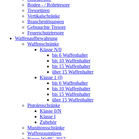
Boden - / Rohrtresore
Tresortüren
Vertikalschränke
Branchenlösungen
Gebrauchte Tresore
Feuerschutztresore
Waffenaufbewahrung
Waffenschränke
Klasse N/0
bis 6 Waffenhalter
bis 10 Waffenhalter
bis 15 Waffenhalter
über 15 Waffenhalter
Klasse 1 (I)
bis 6 Waffenhalter
bis 10 Waffenhalter
bis 15 Waffenhalter
über 15 Waffenhalter
Pistolenschränke
Klasse 0/N
Klasse I
Zubehör
Munitionsschränke
Waffenraumtüren
Neues WaffG 2017