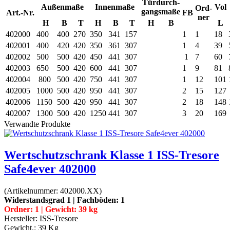
Türdurch-
Außenmaße
Innenmaße
Vol
Ord-
gangsmaße
Art.-Nr.
FB
ner
H
B
T
H
B
T
H
B
L
402000
400
400
270
350
341
157
1
1
18
402001
400
420
420
350
361
307
1
4
39
402002
500
500
420
450
441
307
1
7
60
402003
650
500
420
600
441
307
1
9
81
402004
800
500
420
750
441
307
1
12
101
402005
1000
500
420
950
441
307
2
15
127
402006
1150
500
420
950
441
307
2
18
148
402007
1300
500
420
1250
441
307
3
20
169
Verwandte Produkte
Wertschutzschrank Klasse 1 ISS-Tresore
Safe4ever 402000
(Artikelnummer:
402000.XX
)
Widerstandsgrad 1 | Fachböden: 1
Ordner: 1 | Gewicht: 39 kg
Hersteller:
ISS-Tresore
Gewicht.:
39 Kg