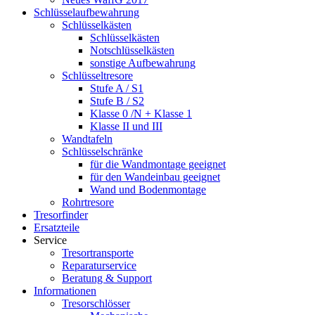
Schlüsselaufbewahrung
Schlüsselkästen
Schlüsselkästen
Notschlüsselkästen
sonstige Aufbewahrung
Schlüsseltresore
Stufe A / S1
Stufe B / S2
Klasse 0 /N + Klasse 1
Klasse II und III
Wandtafeln
Schlüsselschränke
für die Wandmontage geeignet
für den Wandeinbau geeignet
Wand und Bodenmontage
Rohrtresore
Tresorfinder
Ersatzteile
Service
Tresortransporte
Reparaturservice
Beratung & Support
Informationen
Tresorschlösser