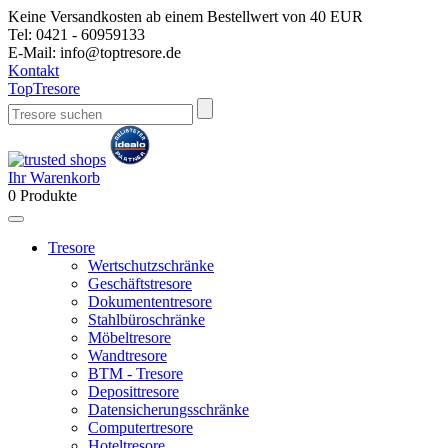
Keine Versandkosten ab einem Bestellwert von 40 EUR
Tel:
0421 - 60959133
E-Mail:
info@toptresore.de
Kontakt
Top
Tresore
Ihr Warenkorb
0
Produkte
Tresore
Wertschutzschränke
Geschäftstresore
Dokumententresore
Stahlbüroschränke
Möbeltresore
Wandtresore
BTM - Tresore
Deposittresore
Datensicherungsschränke
Computertresore
Hoteltresore