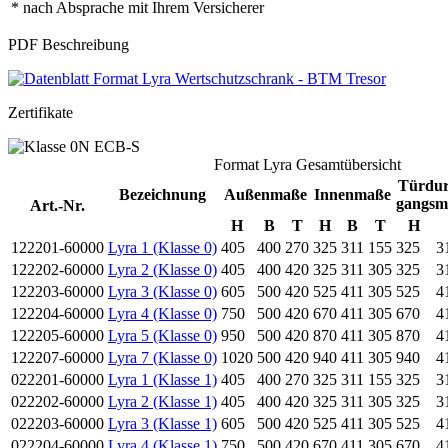
* nach Absprache mit Ihrem Versicherer
PDF Beschreibung
Zertifikate
Format Lyra Gesamtübersicht
Türdur
Bezeichnung
Außenmaße
Innenmaße
gangsm
Art.-Nr.
H
B
T
H
B
T
H
122201-60000
Lyra 1 (Klasse 0)
405
400
270
325
311
155
325
3
122202-60000
Lyra 2 (Klasse 0)
405
400
420
325
311
305
325
3
122203-60000
Lyra 3 (Klasse 0)
605
500
420
525
411
305
525
4
122204-60000
Lyra 4 (Klasse 0)
750
500
420
670
411
305
670
4
122205-60000
Lyra 5 (Klasse 0)
950
500
420
870
411
305
870
4
122207-60000
Lyra 7 (Klasse 0)
1020
500
420
940
411
305
940
4
022201-60000
Lyra 1 (Klasse 1)
405
400
270
325
311
155
325
3
022202-60000
Lyra 2 (Klasse 1)
405
400
420
325
311
305
325
3
022203-60000
Lyra 3 (Klasse 1)
605
500
420
525
411
305
525
4
022204-60000
Lyra 4 (Klasse 1)
750
500
420
670
411
305
670
4