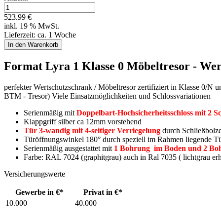
523.99 €
inkl. 19 % MwSt.
Lieferzeit: ca. 1 Woche
Format Lyra 1 Klasse 0 Möbeltresor - We
perfekter Wertschutzschrank / Möbeltresor zertifiziert in Klasse 0/N
BTM - Tresor) Viele Einsatzmöglichkeiten und Schlossvariationen
Serienmäßig mit
Doppelbart-Hochsicherheitsschloss mit 2 Sc
Klappgriff silber ca 12mm vorstehend
Tür 3-wandig mit 4-seitiger Verriegelung
durch Schließbolzen
Türöffnungswinkel 180° durch speziell im Rahmen liegende Tü
Serienmäßig ausgestattet mit
1 Bohrung im Boden und 2 Bo
Farbe: RAL 7024 (graphitgrau) auch in Ral 7035 ( lichtgrau erh
Versicherungswerte
Gewerbe in €*
Privat in €*
10.000
40.000