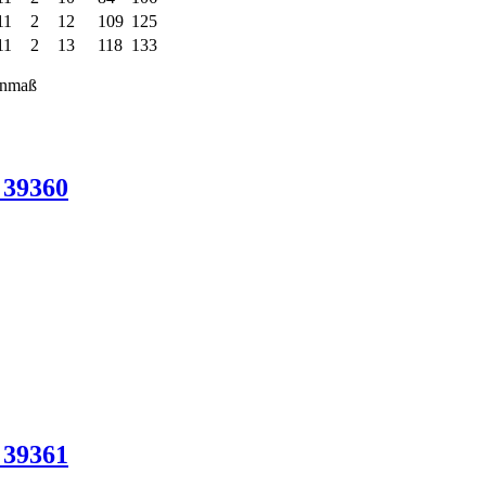
11
2
12
109
125
11
2
13
118
133
enmaß
 39360
 39361