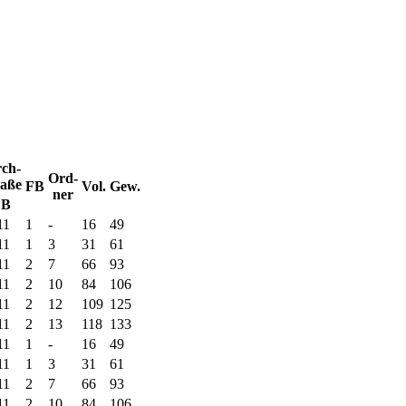
ch-
Ord-
aße
FB
Vol.
Gew.
ner
B
11
1
-
16
49
11
1
3
31
61
11
2
7
66
93
11
2
10
84
106
11
2
12
109
125
11
2
13
118
133
11
1
-
16
49
11
1
3
31
61
11
2
7
66
93
11
2
10
84
106