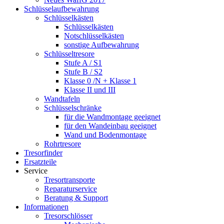
Schlüsselaufbewahrung
Schlüsselkästen
Schlüsselkästen
Notschlüsselkästen
sonstige Aufbewahrung
Schlüsseltresore
Stufe A / S1
Stufe B / S2
Klasse 0 /N + Klasse 1
Klasse II und III
Wandtafeln
Schlüsselschränke
für die Wandmontage geeignet
für den Wandeinbau geeignet
Wand und Bodenmontage
Rohrtresore
Tresorfinder
Ersatzteile
Service
Tresortransporte
Reparaturservice
Beratung & Support
Informationen
Tresorschlösser