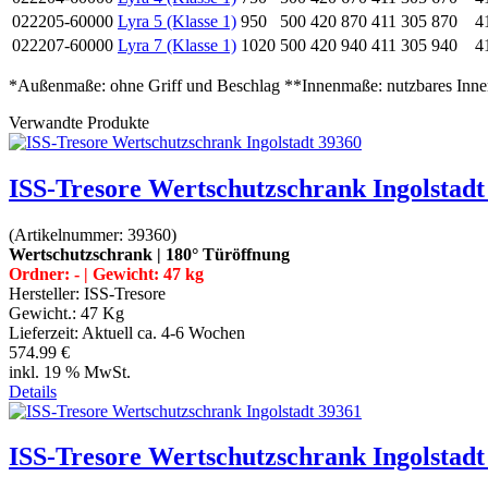
022205-60000
Lyra 5 (Klasse 1)
950
500
420
870
411
305
870
4
022207-60000
Lyra 7 (Klasse 1)
1020
500
420
940
411
305
940
4
*Außenmaße: ohne Griff und Beschlag **Innenmaße: nutzbares Inn
Verwandte Produkte
ISS-Tresore Wertschutzschrank Ingolstadt
(Artikelnummer:
39360
)
Wertschutzschrank | 180° Türöffnung
Ordner: - | Gewicht: 47 kg
Hersteller:
ISS-Tresore
Gewicht.:
47 Kg
Lieferzeit:
Aktuell ca. 4-6 Wochen
574.99 €
inkl. 19 % MwSt.
Details
ISS-Tresore Wertschutzschrank Ingolstadt