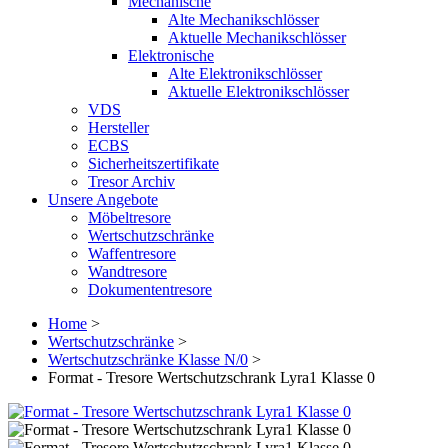
Mechanische
Alte Mechanikschlösser
Aktuelle Mechanikschlösser
Elektronische
Alte Elektronikschlösser
Aktuelle Elektronikschlösser
VDS
Hersteller
ECBS
Sicherheitszertifikate
Tresor Archiv
Unsere Angebote
Möbeltresore
Wertschutzschränke
Waffentresore
Wandtresore
Dokumententresore
Home
>
Wertschutzschränke
>
Wertschutzschränke Klasse N/0
>
Format - Tresore Wertschutzschrank Lyra1 Klasse 0