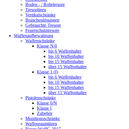
Boden - / Rohrtresore
Tresortüren
Vertikalschränke
Branchenlösungen
Gebrauchte Tresore
Feuerschutztresore
Waffenaufbewahrung
Waffenschränke
Klasse N/0
bis 6 Waffenhalter
bis 10 Waffenhalter
bis 15 Waffenhalter
über 15 Waffenhalter
Klasse 1 (I)
bis 6 Waffenhalter
bis 10 Waffenhalter
bis 15 Waffenhalter
über 15 Waffenhalter
Pistolenschränke
Klasse 0/N
Klasse I
Zubehör
Munitionsschränke
Waffenraumtüren
Neues WaffG 2017