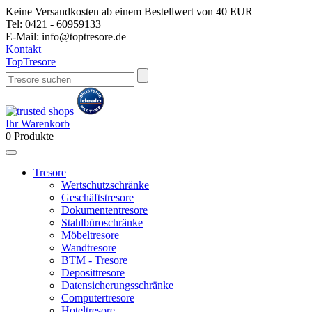
Keine Versandkosten ab einem Bestellwert von 40 EUR
Tel:
0421 - 60959133
E-Mail:
info@toptresore.de
Kontakt
Top
Tresore
Ihr Warenkorb
0
Produkte
Tresore
Wertschutzschränke
Geschäftstresore
Dokumententresore
Stahlbüroschränke
Möbeltresore
Wandtresore
BTM - Tresore
Deposittresore
Datensicherungsschränke
Computertresore
Hoteltresore