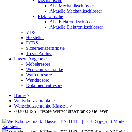
Mechanische
Alte Mechanikschlösser
Aktuelle Mechanikschlösser
Elektronische
Alte Elektronikschlösser
Aktuelle Elektronikschlösser
VDS
Hersteller
ECBS
Sicherheitszertifikate
Tresor Archiv
Unsere Angebote
Möbeltresore
Wertschutzschränke
Waffentresore
Wandtresore
Dokumententresore
Home
>
Wertschutzschränke
>
Wertschutzschränke Klasse 1
>
402003 ISS-Tresore Wertschutzschrank Safe4ever