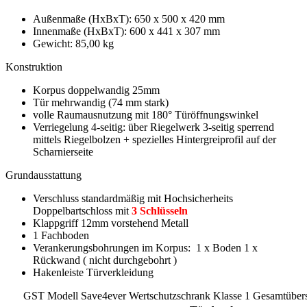
Außenmaße (HxBxT): 650 x 500 x 420 mm
Innenmaße (HxBxT): 600 x 441 x 307 mm
Gewicht: 85,00 kg
Konstruktion
Korpus doppelwandig 25mm
Tür mehrwandig (74 mm stark)
volle Raumausnutzung mit 180° Türöffnungswinkel
Verriegelung 4-seitig: über Riegelwerk 3-seitig sperrend
mittels Riegelbolzen + spezielles Hintergreiprofil auf der
Scharnierseite
Grundausstattung
Verschluss standardmäßig mit Hochsicherheits
Doppelbartschloss mit
3 Schlüsseln
Klappgriff 12mm vorstehend Metall
1 Fachboden
Verankerungsbohrungen im Korpus: 1 x Boden 1 x
Rückwand ( nicht durchgebohrt )
Hakenleiste Türverkleidung
GST Modell Save4ever Wertschutzschrank Klasse 1 Gesamtübers