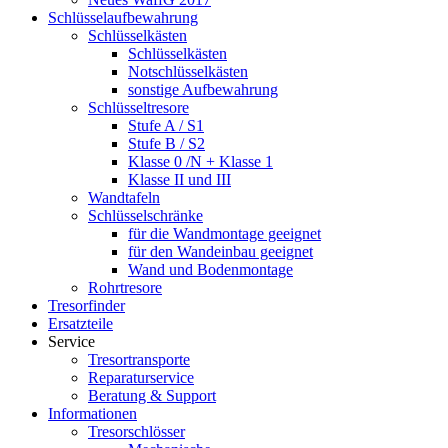
Schlüsselaufbewahrung
Schlüsselkästen
Schlüsselkästen
Notschlüsselkästen
sonstige Aufbewahrung
Schlüsseltresore
Stufe A / S1
Stufe B / S2
Klasse 0 /N + Klasse 1
Klasse II und III
Wandtafeln
Schlüsselschränke
für die Wandmontage geeignet
für den Wandeinbau geeignet
Wand und Bodenmontage
Rohrtresore
Tresorfinder
Ersatzteile
Service
Tresortransporte
Reparaturservice
Beratung & Support
Informationen
Tresorschlösser