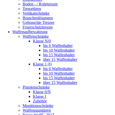
Boden - / Rohrtresore
Tresortüren
Vertikalschränke
Branchenlösungen
Gebrauchte Tresore
Feuerschutztresore
Waffenaufbewahrung
Waffenschränke
Klasse N/0
bis 6 Waffenhalter
bis 10 Waffenhalter
bis 15 Waffenhalter
über 15 Waffenhalter
Klasse 1 (I)
bis 6 Waffenhalter
bis 10 Waffenhalter
bis 15 Waffenhalter
über 15 Waffenhalter
Pistolenschränke
Klasse 0/N
Klasse I
Zubehör
Munitionsschränke
Waffenraumtüren
Neues WaffG 2017