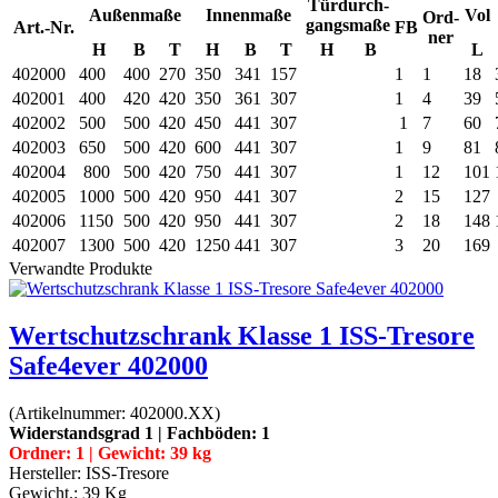
Türdurch-
Außenmaße
Innenmaße
Vol
Ord-
gangsmaße
Art.-Nr.
FB
ner
H
B
T
H
B
T
H
B
L
402000
400
400
270
350
341
157
1
1
18
402001
400
420
420
350
361
307
1
4
39
402002
500
500
420
450
441
307
1
7
60
402003
650
500
420
600
441
307
1
9
81
402004
800
500
420
750
441
307
1
12
101
402005
1000
500
420
950
441
307
2
15
127
402006
1150
500
420
950
441
307
2
18
148
402007
1300
500
420
1250
441
307
3
20
169
Verwandte Produkte
Wertschutzschrank Klasse 1 ISS-Tresore
Safe4ever 402000
(Artikelnummer:
402000.XX
)
Widerstandsgrad 1 | Fachböden: 1
Ordner: 1 | Gewicht: 39 kg
Hersteller:
ISS-Tresore
Gewicht.:
39 Kg