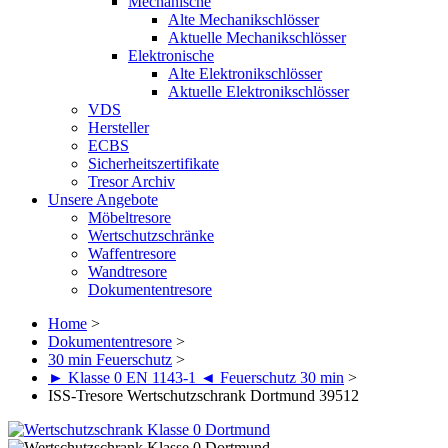
Mechanische
Alte Mechanikschlösser
Aktuelle Mechanikschlösser
Elektronische
Alte Elektronikschlösser
Aktuelle Elektronikschlösser
VDS
Hersteller
ECBS
Sicherheitszertifikate
Tresor Archiv
Unsere Angebote
Möbeltresore
Wertschutzschränke
Waffentresore
Wandtresore
Dokumententresore
Home
>
Dokumententresore
>
30 min Feuerschutz
>
► Klasse 0 EN 1143-1 ◄ Feuerschutz 30 min
>
ISS-Tresore Wertschutzschrank Dortmund 39512