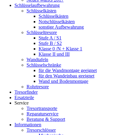
Schlüsselaufbewahrung
Schlüsselkästen
Schlüsselkästen
Notschlüsselkästen
sonstige Aufbewahrung
Schlüsseltresore
Stufe A / S1
Stufe B / S2
Klasse 0 /N + Klasse 1
Klasse II und III
Wandtafeln
Schlüsselschränke
für die Wandmontage geeignet
für den Wandeinbau geeignet
Wand und Bodenmontage
Rohrtresore
Tresorfinder
Ersatzteile
Service
Tresortransporte
Reparaturservice
Beratung & Support
Informationen
Tresorschlösser