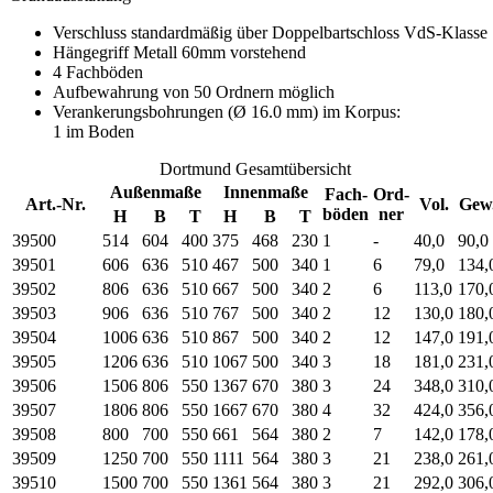
Verschluss standardmäßig über Doppelbartschloss VdS-Klasse
Hängegriff Metall 60mm vorstehend
4 Fachböden
Aufbewahrung von 50 Ordnern möglich
Verankerungsbohrungen (Ø 16.0 mm) im Korpus:
1 im Boden
Dortmund Gesamtübersicht
Außenmaße
Innenmaße
Fach-
Ord-
Art.-Nr.
Vol.
Gew
böden
ner
H
B
T
H
B
T
39500
514
604
400
375
468
230
1
-
40,0
90,0
39501
606
636
510
467
500
340
1
6
79,0
134,
39502
806
636
510
667
500
340
2
6
113,0
170,
39503
906
636
510
767
500
340
2
12
130,0
180,
39504
1006
636
510
867
500
340
2
12
147,0
191,
39505
1206
636
510
1067
500
340
3
18
181,0
231,
39506
1506
806
550
1367
670
380
3
24
348,0
310,
39507
1806
806
550
1667
670
380
4
32
424,0
356,
39508
800
700
550
661
564
380
2
7
142,0
178,
39509
1250
700
550
1111
564
380
3
21
238,0
261,
39510
1500
700
550
1361
564
380
3
21
292,0
306,