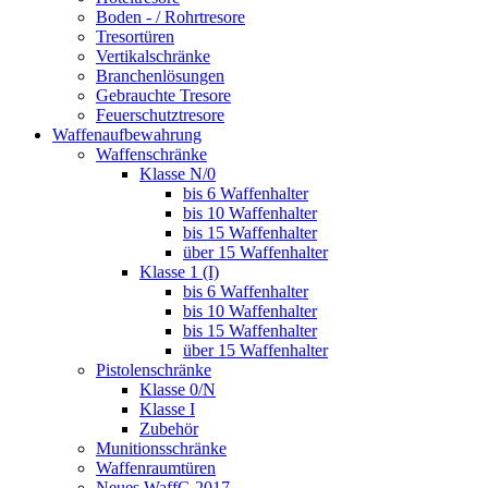
Boden - / Rohrtresore
Tresortüren
Vertikalschränke
Branchenlösungen
Gebrauchte Tresore
Feuerschutztresore
Waffenaufbewahrung
Waffenschränke
Klasse N/0
bis 6 Waffenhalter
bis 10 Waffenhalter
bis 15 Waffenhalter
über 15 Waffenhalter
Klasse 1 (I)
bis 6 Waffenhalter
bis 10 Waffenhalter
bis 15 Waffenhalter
über 15 Waffenhalter
Pistolenschränke
Klasse 0/N
Klasse I
Zubehör
Munitionsschränke
Waffenraumtüren
Neues WaffG 2017