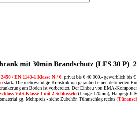
rank mit 30min Brandschutz (LFS 30 P) 2
450 / EN 1143-1 Klasse N / 0
, privat bis € 40.000,- gewerblich bis
mm
stark. Die mehrwandige Konstruktion garantiert einen definierten E
Verankerung am Boden ist vorbereitet. Der Einbau von EMA-Komponent
chloss VdS-Klasse 1 mit 2 Schlüsseln
(Länge 120mm), Hängegriff Me
terial gg. Mehrpreis - siehe Zubehör, Türanschlag rechts (
Türansch