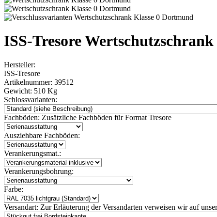
ISS-Tresore Wertschutzschran
Hersteller:
ISS-Tresore
Artikelnummer:
39512
Gewicht:
510 Kg
Schlossvarianten:
Fachböden:
Zusätzliche Fachböden für Format Tresore
Ausziehbare Fachböden:
Verankerungsmat.:
Verankerungsbohrung:
Farbe:
Versandart:
Zur Erläuterung der Versandarten verweisen wir auf unser