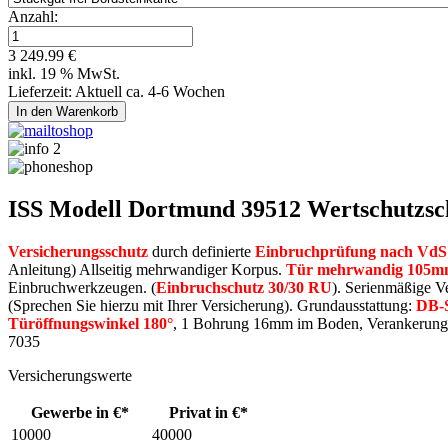
Anzahl:
3 249.99 €
inkl. 19 % MwSt.
Lieferzeit: Aktuell ca. 4-6 Wochen
ISS Modell Dortmund 39512 Wertschutzsch
Versicherungsschutz
durch definierte
Einbruchprüfung nach VdS 2
Anleitung) Allseitig mehrwandiger Korpus.
Tür mehrwandig 105
Einbruchwerkzeugen. (
Einbruchschutz 30/30 RU
). Serienmäßige 
(Sprechen Sie hierzu mit Ihrer Versicherung). Grundausstattung:
DB-S
Türöffnungswinkel 180°
, 1 Bohrung 16mm im Boden, Verankerungsma
7035
Versicherungswerte
Gewerbe in €*
Privat in €*
10000
40000