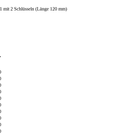
 1 mit 2 Schlüsseln (Länge 120 mm)
.
0
0
0
0
0
0
0
0
0
0