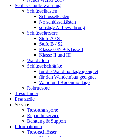
Schlüsselaufbewahrung
Schlüsselkästen
Schlüsselkästen
Notschlüsselkästen
sonstige Aufbewahrung
Schlüsseltresore
Stufe A / S1
Stufe B / S2
Klasse 0 /N + Klasse 1
Klasse II und III
Wandtafeln
Schlüsselschränke
für die Wandmontage geeignet
für den Wandeinbau geeignet
Wand und Bodenmontage
Rohrtresore
Tresorfinder
Ersatzteile
Service
Tresortransporte
Reparaturservice
Beratung & Support
Informationen
Tresorschlösser