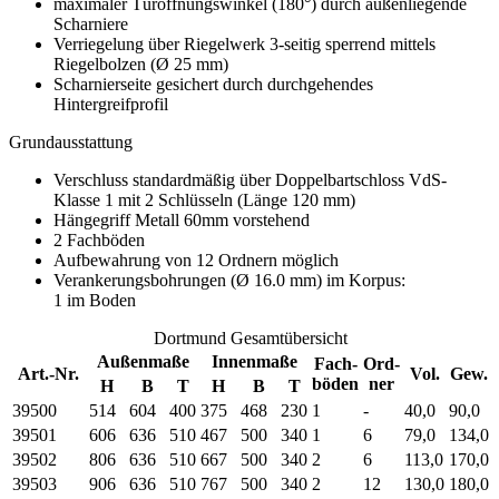
maximaler Türöffnungswinkel (180°) durch außenliegende
Scharniere
Verriegelung über Riegelwerk 3-seitig sperrend mittels
Riegelbolzen (Ø 25 mm)
Scharnierseite gesichert durch durchgehendes
Hintergreifprofil
Grundausstattung
Verschluss standardmäßig über Doppelbartschloss VdS-
Klasse 1 mit 2 Schlüsseln (Länge 120 mm)
Hängegriff Metall 60mm vorstehend
2 Fachböden
Aufbewahrung von 12 Ordnern möglich
Verankerungsbohrungen (Ø 16.0 mm) im Korpus:
1 im Boden
Dortmund Gesamtübersicht
Außenmaße
Innenmaße
Fach-
Ord-
Art.-Nr.
Vol.
Gew.
böden
ner
H
B
T
H
B
T
39500
514
604
400
375
468
230
1
-
40,0
90,0
39501
606
636
510
467
500
340
1
6
79,0
134,0
39502
806
636
510
667
500
340
2
6
113,0
170,0
39503
906
636
510
767
500
340
2
12
130,0
180,0