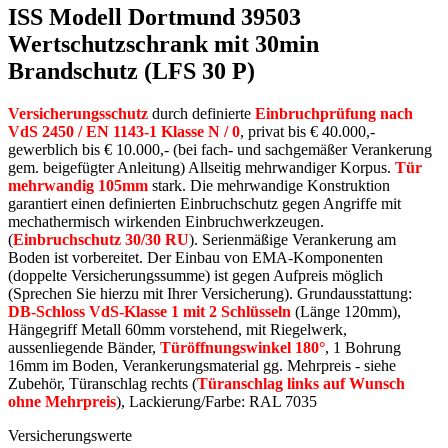
ISS Modell Dortmund 39503
Wertschutzschrank mit 30min
Brandschutz (LFS 30 P)
Versicherungsschutz
durch definierte
Einbruchprüfung nach
VdS 2450 / EN 1143-1 Klasse N / 0
, privat bis € 40.000,-
gewerblich bis € 10.000,- (bei fach- und sachgemäßer Verankerung
gem. beigefügter Anleitung) Allseitig mehrwandiger Korpus.
Tür
mehrwandig 105mm
stark. Die mehrwandige Konstruktion
garantiert einen definierten Einbruchschutz gegen Angriffe mit
mechathermisch wirkenden Einbruchwerkzeugen.
(
Einbruchschutz 30/30 RU
). Serienmäßige Verankerung am
Boden ist vorbereitet. Der Einbau von EMA-Komponenten
(doppelte Versicherungssumme) ist gegen Aufpreis möglich
(Sprechen Sie hierzu mit Ihrer Versicherung). Grundausstattung:
DB-Schloss VdS-Klasse 1 mit 2 Schlüsseln
(Länge 120mm),
Hängegriff Metall 60mm vorstehend, mit Riegelwerk,
aussenliegende Bänder,
Türöffnungswinkel 180°
, 1 Bohrung
16mm im Boden, Verankerungsmaterial gg. Mehrpreis - siehe
Zubehör, Türanschlag rechts (
Türanschlag links auf Wunsch
ohne Mehrpreis
), Lackierung/Farbe: RAL 7035
Versicherungswerte