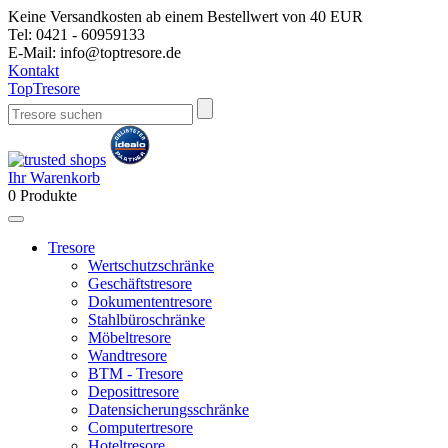
Keine Versandkosten ab einem Bestellwert von 40 EUR
Tel:
0421 - 60959133
E-Mail:
info@toptresore.de
Kontakt
Top
Tresore
Ihr Warenkorb
0
Produkte
Tresore
Wertschutzschränke
Geschäftstresore
Dokumententresore
Stahlbüroschränke
Möbeltresore
Wandtresore
BTM - Tresore
Deposittresore
Datensicherungsschränke
Computertresore
Hoteltresore