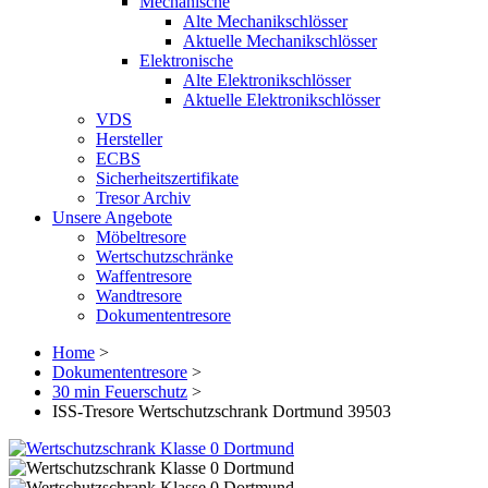
Mechanische
Alte Mechanikschlösser
Aktuelle Mechanikschlösser
Elektronische
Alte Elektronikschlösser
Aktuelle Elektronikschlösser
VDS
Hersteller
ECBS
Sicherheitszertifikate
Tresor Archiv
Unsere Angebote
Möbeltresore
Wertschutzschränke
Waffentresore
Wandtresore
Dokumententresore
Home
>
Dokumententresore
>
30 min Feuerschutz
>
ISS-Tresore Wertschutzschrank Dortmund 39503