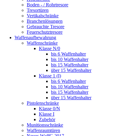
Boden - / Rohrtresore
Tresortüren
Vertikalschränke
Branchenlösungen
Gebrauchte Tresore
Feuerschutztresore
Waffenaufbewahrung
Waffenschränke
Klasse N/0
bis 6 Waffenhalter
bis 10 Waffenhalter
bis 15 Waffenhalter
über 15 Waffenhalter
Klasse 1 (I)
bis 6 Waffenhalter
bis 10 Waffenhalter
bis 15 Waffenhalter
über 15 Waffenhalter
Pistolenschränke
Klasse 0/N
Klasse I
Zubehör
Munitionsschränke
Waffenraumtüren
Neues WaffG 2017