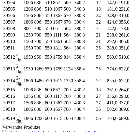
39504
1006
636
510
867
500
340
2
12
147,0
191,0
39505
1206
636
510
1067
500
340
3
18
181,0
231,0
39506
1506
806
550
1367
670
380
3
24
348,0
310,0
39507
1806
806
550
1667
670
380
4
32
424,0
356,0
39508
800
700
550
661
564
380
2
7
142,0
178,0
39509
1250
700
550
1111
564
380
3
21
238,0
261,0
39510
1500
700
550
1361
564
380
3
21
292,0
306,0
39511
1950
700
550
1811
564
380
4
35
388,0
351,0
2-
39512
1950
950
550
1759
814
358
4
50
560,0
510,0
flg.
2-
39513
1950
1260
550
1759
1124
358
4
75
774,0
622,0
flg.
2-
39514
1806
1486
550
1615
1350
358
4
72
855,0
652,0
flg.
39515
1006
836
600
867
700
430
2
18
261,0
264,0
39516
1256
836
600
1117
700
430
3
27
336,0
298,0
39517
1506
836
600
1367
700
430
3
27
411,0
337,0
39518
1806
836
600
1667
700
430
4
36
502,0
389,0
2-
39519
1806
1200
600
1615
1064
408
4
56
763,0
689,0
flg.
Verwandte Produkte