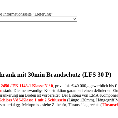
e Informationsseite "Lieferung"
hrank mit 30min Brandschutz (LFS 30 P)
450 / EN 1143-1 Klasse N / 0
, privat bis € 40.000,- gewerblich bis
mm
stark. Die mehrwandige Konstruktion garantiert einen definierten E
Verankerung am Boden ist vorbereitet. Der Einbau von EMA-Komponent
chloss VdS-Klasse 1 mit 2 Schlüsseln
(Länge 120mm), Hängegriff Me
terial gg. Mehrpreis - siehe Zubehör, Türanschlag rechts (
Türansch