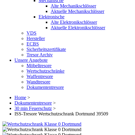
Mechanische
Alte Mechanikschlösser
Aktuelle Mechanikschlösser
Elektronische
Alte Elektronikschlösser
Aktuelle Elektronikschlösser
VDS
Hersteller
ECBS
Sicherheitszertifikate
Tresor Archiv
Unsere Angebote
Möbeltresore
Wertschutzschränke
Waffentresore
Wandtresore
Dokumententresore
Home
>
Dokumententresore
>
30 min Feuerschutz
>
ISS-Tresore Wertschutzschrank Dortmund 39509