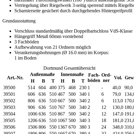
Verriegelung über Riegelwerk 3-seitig sperrend mittels Riegel
Scharnierseite gesichert durch durchgehendes Hintergreifprofil
Grundausstattung
Verschluss standardmäßig über Doppelbartschloss VdS-Klasse
Hängegriff Metall 60mm vorstehend
3 Fachböden
Aufbewahrung von 21 Ordnern möglich
Verankerungsbohrungen (Ø 16.0 mm) im Korpus:
1 im Boden
Dortmund Gesamtübersicht
Außenmaße
Innenmaße
Fach-
Ord-
Art.-Nr.
Vol.
Gew
böden
ner
H
B
T
H
B
T
39500
514
604
400
375
468
230
1
-
40,0
90,0
39501
606
636
510
467
500
340
1
6
79,0
134,
39502
806
636
510
667
500
340
2
6
113,0
170,
39503
906
636
510
767
500
340
2
12
130,0
180,
39504
1006
636
510
867
500
340
2
12
147,0
191,
39505
1206
636
510
1067
500
340
3
18
181,0
231,
39506
1506
806
550
1367
670
380
3
24
348,0
310,
39507
1806
806
550
1667
670
380
4
32
424,0
356,