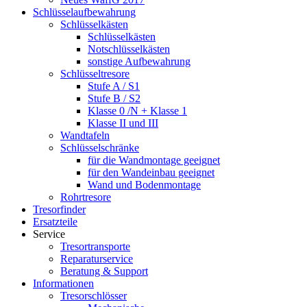
Schlüsselaufbewahrung
Schlüsselkästen
Schlüsselkästen
Notschlüsselkästen
sonstige Aufbewahrung
Schlüsseltresore
Stufe A / S1
Stufe B / S2
Klasse 0 /N + Klasse 1
Klasse II und III
Wandtafeln
Schlüsselschränke
für die Wandmontage geeignet
für den Wandeinbau geeignet
Wand und Bodenmontage
Rohrtresore
Tresorfinder
Ersatzteile
Service
Tresortransporte
Reparaturservice
Beratung & Support
Informationen
Tresorschlösser