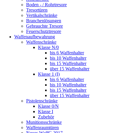
Boden - / Rohrtresore
Tresortüren
Vertikalschränke
Branchenlösungen
Gebrauchte Tresore
Feuerschutztresore
Waffenaufbewahrung
Waffenschränke
Klasse N/0
bis 6 Waffenhalter
bis 10 Waffenhalter
bis 15 Waffenhalter
über 15 Waffenhalter
Klasse 1 (I)
bis 6 Waffenhalter
bis 10 Waffenhalter
bis 15 Waffenhalter
über 15 Waffenhalter
Pistolenschränke
Klasse 0/N
Klasse I
Zubehör
Munitionsschränke
Waffenraumtüren
Neues WaffG 2017