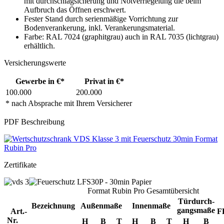
mit durchschlagsicherung und Notverriegelung die beim
Aufbruch das Öffnen erschwert.
Fester Stand durch serienmäßige Vorrichtung zur
Bodenverankerung, inkl. Verankerungsmaterial.
Farbe: RAL 7024 (graphitgrau) auch in RAL 7035 (lichtgrau)
erhältlich.
Versicherungswerte
Gewerbe in €*
Privat in €*
100.000
200.000
* nach Absprache mit Ihrem Versicherer
PDF Beschreibung
Zertifikate
Format Rubin Pro Gesamtübersicht
Türdurch-
Bezeichnung
Außenmaße
Innenmaße
gangsmaße
Art.-
F
Nr.
H
B
T
H
B
T
H
B