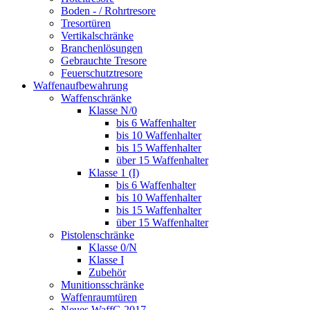
Boden - / Rohrtresore
Tresortüren
Vertikalschränke
Branchenlösungen
Gebrauchte Tresore
Feuerschutztresore
Waffenaufbewahrung
Waffenschränke
Klasse N/0
bis 6 Waffenhalter
bis 10 Waffenhalter
bis 15 Waffenhalter
über 15 Waffenhalter
Klasse 1 (I)
bis 6 Waffenhalter
bis 10 Waffenhalter
bis 15 Waffenhalter
über 15 Waffenhalter
Pistolenschränke
Klasse 0/N
Klasse I
Zubehör
Munitionsschränke
Waffenraumtüren
Neues WaffG 2017