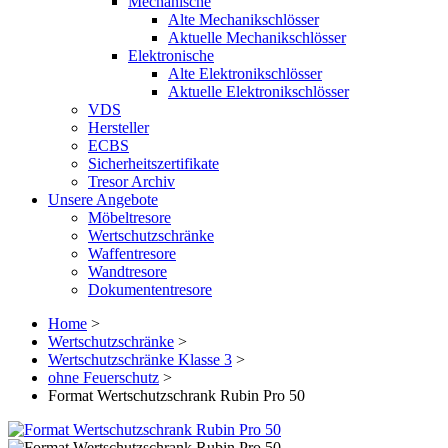
Mechanische
Alte Mechanikschlösser
Aktuelle Mechanikschlösser
Elektronische
Alte Elektronikschlösser
Aktuelle Elektronikschlösser
VDS
Hersteller
ECBS
Sicherheitszertifikate
Tresor Archiv
Unsere Angebote
Möbeltresore
Wertschutzschränke
Waffentresore
Wandtresore
Dokumententresore
Home
>
Wertschutzschränke
>
Wertschutzschränke Klasse 3
>
ohne Feuerschutz
>
Format Wertschutzschrank Rubin Pro 50