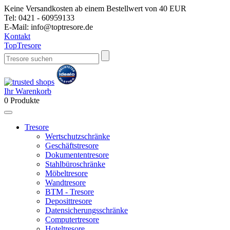
Keine Versandkosten ab einem Bestellwert von 40 EUR
Tel:
0421 - 60959133
E-Mail:
info@toptresore.de
Kontakt
Top
Tresore
Ihr Warenkorb
0
Produkte
Tresore
Wertschutzschränke
Geschäftstresore
Dokumententresore
Stahlbüroschränke
Möbeltresore
Wandtresore
BTM - Tresore
Deposittresore
Datensicherungsschränke
Computertresore
Hoteltresore