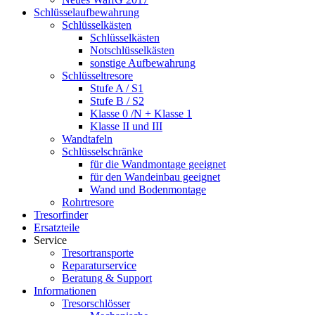
Schlüsselaufbewahrung
Schlüsselkästen
Schlüsselkästen
Notschlüsselkästen
sonstige Aufbewahrung
Schlüsseltresore
Stufe A / S1
Stufe B / S2
Klasse 0 /N + Klasse 1
Klasse II und III
Wandtafeln
Schlüsselschränke
für die Wandmontage geeignet
für den Wandeinbau geeignet
Wand und Bodenmontage
Rohrtresore
Tresorfinder
Ersatzteile
Service
Tresortransporte
Reparaturservice
Beratung & Support
Informationen
Tresorschlösser