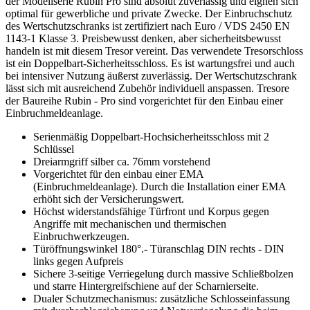
der Modellserie Rubin Pro sind absolut zuverlässig und eignen sich
optimal für gewerbliche und private Zwecke. Der Einbruchschutz
des Wertschutzschranks ist zertifiziert nach Euro / VDS 2450 EN
1143-1 Klasse 3. Preisbewusst denken, aber sicherheitsbewusst
handeln ist mit diesem Tresor vereint. Das verwendete Tresorschloss
ist ein Doppelbart-Sicherheitsschloss. Es ist wartungsfrei und auch
bei intensiver Nutzung äußerst zuverlässig. Der Wertschutzschrank
lässt sich mit ausreichend Zubehör individuell anspassen. Tresore
der Baureihe Rubin - Pro sind vorgerichtet für den Einbau einer
Einbruchmeldeanlage.
Serienmäßig Doppelbart-Hochsicherheitsschloss mit 2
Schlüssel
Dreiarmgriff silber ca. 76mm vorstehend
Vorgerichtet für den einbau einer EMA
(Einbruchmeldeanlage). Durch die Installation einer EMA
erhöht sich der Versicherungswert.
Höchst widerstandsfähige Türfront und Korpus gegen
Angriffe mit mechanischen und thermischen
Einbruchwerkzeugen.
Türöffnungswinkel 180°.- Türanschlag DIN rechts - DIN
links gegen Aufpreis
Sichere 3-seitige Verriegelung durch massive Schließbolzen
und starre Hintergreifschiene auf der Scharnierseite.
Dualer Schutzmechanismus: zusätzliche Schlosseinfassung