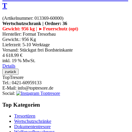
T
(Artikelnummer:
013369-60000
)
Wertschutzschrank | Ordner: 36
Gewicht: 956 kg | ►Feuerschutz (opt)
Hersteller:
Format Tresorbau
Gewicht.:
956 Kg
Lieferzeit:
5-10 Werktage
Versand: Stückgut frei Bordsteinkante
4 618.99 €
inkl. 19 % MwSt.
Details
Top
Tresore
Tel.
: 0421-60959133
E-Mail
: info@toptresore.de
Social
:
Top Kategorien
Tresortüren
Wertschutzschränke
Dokumententresore
Waffenaufbewahrung