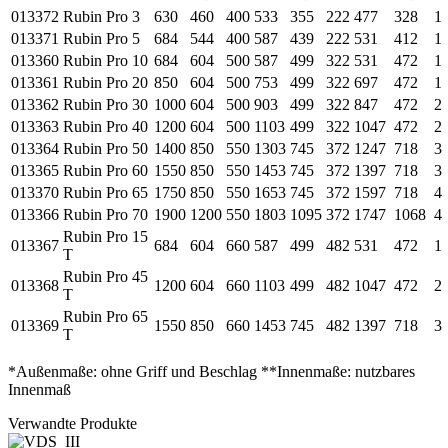
013372
Rubin Pro 3
630
460
400
533
355
222
477
328
1
013371
Rubin Pro 5
684
544
400
587
439
222
531
412
1
013360
Rubin Pro 10
684
604
500
587
499
322
531
472
1
013361
Rubin Pro 20
850
604
500
753
499
322
697
472
1
013362
Rubin Pro 30
1000
604
500
903
499
322
847
472
2
013363
Rubin Pro 40
1200
604
500
1103
499
322
1047
472
2
013364
Rubin Pro 50
1400
850
550
1303
745
372
1247
718
3
013365
Rubin Pro 60
1550
850
550
1453
745
372
1397
718
3
013370
Rubin Pro 65
1750
850
550
1653
745
372
1597
718
4
013366
Rubin Pro 70
1900
1200
550
1803
1095
372
1747
1068
4
Rubin Pro 15
013367
684
604
660
587
499
482
531
472
1
T
Rubin Pro 45
013368
1200
604
660
1103
499
482
1047
472
2
T
Rubin Pro 65
013369
1550
850
660
1453
745
482
1397
718
3
T
*Außenmaße: ohne Griff und Beschlag **Innenmaße: nutzbares
Innenmaß
Verwandte Produkte