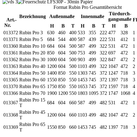
Format Rubin Pro Gesamtübersicht
Türdurch-
Bezeichnung
Außenmaße
Innenmaße
gangsmaße
Art.-
F
Nr.
H
B
T
H
B
T
H
B
013372
Rubin Pro 3
630
460
400
533
355
222
477
328
1
013371
Rubin Pro 5
684
544
400
587
439
222
531
412
1
013360
Rubin Pro 10
684
604
500
587
499
322
531
472
1
013361
Rubin Pro 20
850
604
500
753
499
322
697
472
1
013362
Rubin Pro 30
1000
604
500
903
499
322
847
472
2
013363
Rubin Pro 40
1200
604
500
1103
499
322
1047
472
2
013364
Rubin Pro 50
1400
850
550
1303
745
372
1247
718
3
013365
Rubin Pro 60
1550
850
550
1453
745
372
1397
718
3
013370
Rubin Pro 65
1750
850
550
1653
745
372
1597
718
4
013366
Rubin Pro 70
1900
1200
550
1803
1095
372
1747
1068
4
Rubin Pro 15
013367
684
604
660
587
499
482
531
472
1
T
Rubin Pro 45
013368
1200
604
660
1103
499
482
1047
472
2
T
Rubin Pro 65
013369
1550
850
660
1453
745
482
1397
718
3
T