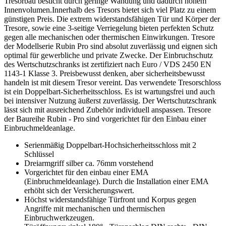
Tresorbau besticht durch geringe Wandung und dadurch hohem
Innenvolumen.Innerhalb des Tresors bietet sich viel Platz zu einem
günstigen Preis. Die extrem widerstandsfähigen Tür und Körper der
Tresore, sowie eine 3-seitige Verriegelung bieten perfekten Schutz
gegen alle mechanischen oder thermischen Einwirkungen. Tresore
der Modellserie Rubin Pro sind absolut zuverlässig und eignen sich
optimal für gewerbliche und private Zwecke. Der Einbruchschutz
des Wertschutzschranks ist zertifiziert nach Euro / VDS 2450 EN
1143-1 Klasse 3. Preisbewusst denken, aber sicherheitsbewusst
handeln ist mit diesem Tresor vereint. Das verwendete Tresorschloss
ist ein Doppelbart-Sicherheitsschloss. Es ist wartungsfrei und auch
bei intensiver Nutzung äußerst zuverlässig. Der Wertschutzschrank
lässt sich mit ausreichend Zubehör individuell anspassen. Tresore
der Baureihe Rubin - Pro sind vorgerichtet für den Einbau einer
Einbruchmeldeanlage.
Serienmäßig Doppelbart-Hochsicherheitsschloss mit 2
Schlüssel
Dreiarmgriff silber ca. 76mm vorstehend
Vorgerichtet für den einbau einer EMA
(Einbruchmeldeanlage). Durch die Installation einer EMA
erhöht sich der Versicherungswert.
Höchst widerstandsfähige Türfront und Korpus gegen
Angriffe mit mechanischen und thermischen
Einbruchwerkzeugen.