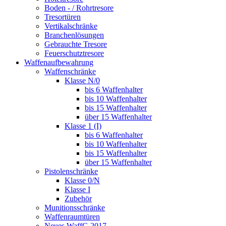
Boden - / Rohrtresore
Tresortüren
Vertikalschränke
Branchenlösungen
Gebrauchte Tresore
Feuerschutztresore
Waffenaufbewahrung
Waffenschränke
Klasse N/0
bis 6 Waffenhalter
bis 10 Waffenhalter
bis 15 Waffenhalter
über 15 Waffenhalter
Klasse 1 (I)
bis 6 Waffenhalter
bis 10 Waffenhalter
bis 15 Waffenhalter
über 15 Waffenhalter
Pistolenschränke
Klasse 0/N
Klasse I
Zubehör
Munitionsschränke
Waffenraumtüren
Neues WaffG 2017