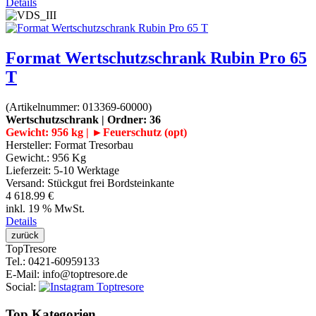
Details
Format Wertschutzschrank Rubin Pro 65
T
(Artikelnummer:
013369-60000
)
Wertschutzschrank | Ordner: 36
Gewicht: 956 kg | ►Feuerschutz (opt)
Hersteller:
Format Tresorbau
Gewicht.:
956 Kg
Lieferzeit:
5-10 Werktage
Versand: Stückgut frei Bordsteinkante
4 618.99 €
inkl. 19 % MwSt.
Details
Top
Tresore
Tel.
: 0421-60959133
E-Mail
: info@toptresore.de
Social
:
Top Kategorien