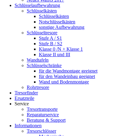
Schlüsselaufbewahrung
Schlüsselkästen
Schlüsselkästen
Notschlüsselkästen
sonstige Aufbewahrung
Schlüsseltresore
Stufe A / S1
Stufe B / S2
Klasse 0 /N + Klasse 1
Klasse II und III
Wandtafeln
Schlüsselschränke
für die Wandmontage geeignet
für den Wandeinbau geeignet
Wand und Bodenmontage
Rohrtresore
Tresorfinder
Ersatzteile
Service
Tresortransporte
Reparaturservice
Beratung & Support
Informationen
Tresorschlösser