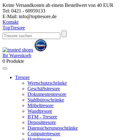
Keine Versandkosten ab einem Bestellwert von 40 EUR
Tel:
0421 - 60959133
E-Mail:
info@toptresore.de
Kontakt
Top
Tresore
Ihr Warenkorb
0
Produkte
Tresore
Wertschutzschränke
Geschäftstresore
Dokumententresore
Stahlbüroschränke
Möbeltresore
Wandtresore
BTM - Tresore
Deposittresore
Datensicherungsschränke
Computertresore
Hoteltresore