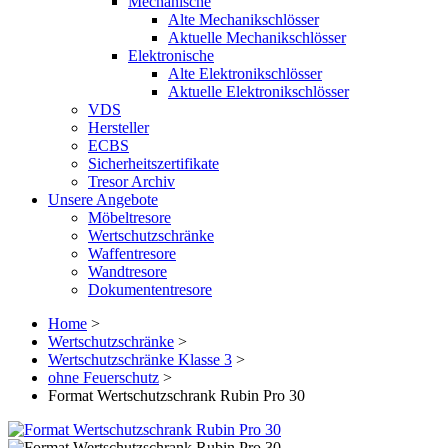
Mechanische
Alte Mechanikschlösser
Aktuelle Mechanikschlösser
Elektronische
Alte Elektronikschlösser
Aktuelle Elektronikschlösser
VDS
Hersteller
ECBS
Sicherheitszertifikate
Tresor Archiv
Unsere Angebote
Möbeltresore
Wertschutzschränke
Waffentresore
Wandtresore
Dokumententresore
Home
>
Wertschutzschränke
>
Wertschutzschränke Klasse 3
>
ohne Feuerschutz
>
Format Wertschutzschrank Rubin Pro 30