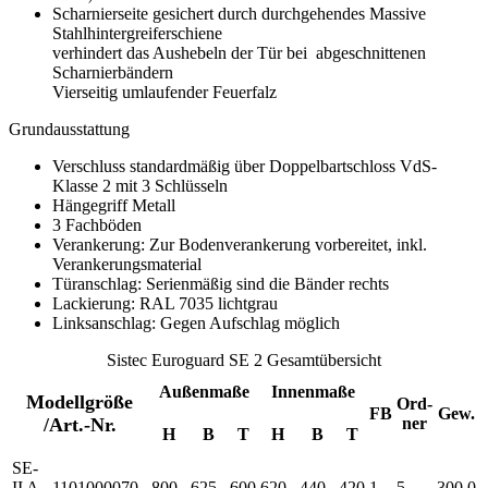
Scharnierseite gesichert durch durchgehendes Massive
Stahlhintergreiferschiene
verhindert das Aushebeln der Tür bei abgeschnittenen
Scharnierbändern
Vierseitig umlaufender Feuerfalz
Grundausstattung
Verschluss standardmäßig über Doppelbartschloss VdS-
Klasse 2 mit 3 Schlüsseln
Hängegriff Metall
3 Fachböden
Verankerung: Zur Bodenverankerung vorbereitet, inkl.
Verankerungsmaterial
Türanschlag: Serienmäßig sind die Bänder rechts
Lackierung: RAL 7035 lichtgrau
Linksanschlag: Gegen Aufschlag möglich
Sistec Euroguard SE 2 Gesamtübersicht
Außenmaße
Innenmaße
Modellgröße
Ord-
FB
Gew.
/Art.-Nr.
ner
H
B
T
H
B
T
SE-
II A
1101000070
800
625
600
620
440
420
1
5
300,0