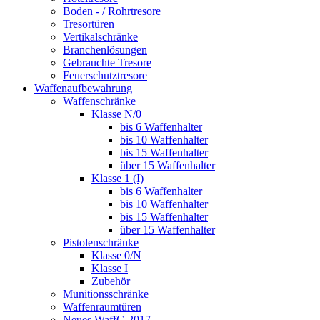
Boden - / Rohrtresore
Tresortüren
Vertikalschränke
Branchenlösungen
Gebrauchte Tresore
Feuerschutztresore
Waffenaufbewahrung
Waffenschränke
Klasse N/0
bis 6 Waffenhalter
bis 10 Waffenhalter
bis 15 Waffenhalter
über 15 Waffenhalter
Klasse 1 (I)
bis 6 Waffenhalter
bis 10 Waffenhalter
bis 15 Waffenhalter
über 15 Waffenhalter
Pistolenschränke
Klasse 0/N
Klasse I
Zubehör
Munitionsschränke
Waffenraumtüren
Neues WaffG 2017