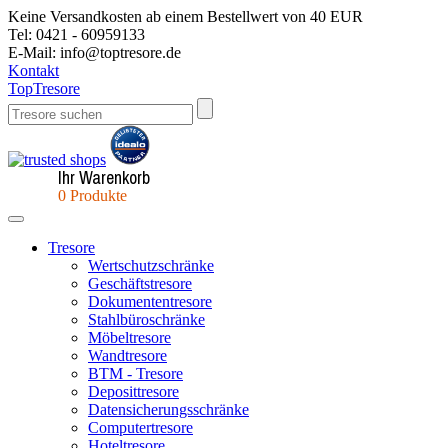
Keine Versandkosten ab einem Bestellwert von 40 EUR
Tel:
0421 - 60959133
E-Mail:
info@toptresore.de
Kontakt
Top
Tresore
Ihr Warenkorb
0
Produkte
Tresore
Wertschutzschränke
Geschäftstresore
Dokumententresore
Stahlbüroschränke
Möbeltresore
Wandtresore
BTM - Tresore
Deposittresore
Datensicherungsschränke
Computertresore
Hoteltresore