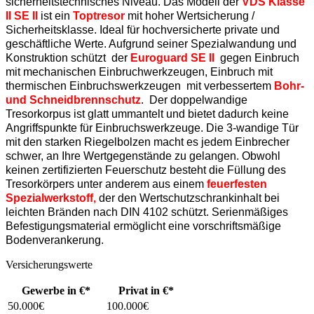
sicherheitstechnisches Niveau. Das Modell der
VDS Klasse
II SE Il
ist ein
Toptresor
mit hoher Wertsicherung /
Sicherheitsklasse. Ideal für hochversicherte private und
geschäftliche Werte. Aufgrund seiner Spezialwandung und
Konstruktion schützt der
Euroguard SE II
gegen Einbruch
mit mechanischen Einbruchwerkzeugen, Einbruch mit
thermischen Einbruchswerkzeugen mit verbessertem
Bohr-
und Schneidbrennschutz
. Der doppelwandige
Tresorkorpus ist glatt ummantelt und bietet dadurch keine
Angriffspunkte für Einbruchswerkzeuge. Die 3-wandige Tür
mit den starken Riegelbolzen macht es jedem Einbrecher
schwer, an Ihre Wertgegenstände zu gelangen. Obwohl
keinen zertifizierten Feuerschutz besteht die Füllung des
Tresorkörpers unter anderem aus einem
feuerfesten
Spezialwerkstoff,
der den Wertschutzschrankinhalt bei
leichten Bränden nach DIN 4102 schützt. Serienmäßiges
Befestigungsmaterial ermöglicht eine vorschriftsmäßige
Bodenverankerung.
Versicherungswerte
Gewerbe in €*
Privat in €*
50.000€
100.000€