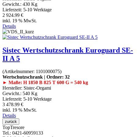
Gewicht.:
430 Kg
Lieferzeit:
5-10 Werktage
2 924.99 €
inkl. 19 % MwSt.
Details
Sistec Wertschutzschrank Euroguard SE-
II A 5
(Artikelnummer:
1101000075
)
Wertschutzschrank | Ordner: 32
► Maße: H 1850 B 825 T 600 G = 540 kg
Hersteller:
Sistec-Orgami
Gewicht.:
540 Kg
Lieferzeit:
5-10 Werktage
3 478.99 €
inkl. 19 % MwSt.
Details
Top
Tresore
Tel.
: 0421-60959133