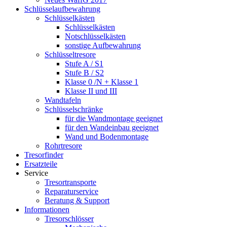
Schlüsselaufbewahrung
Schlüsselkästen
Schlüsselkästen
Notschlüsselkästen
sonstige Aufbewahrung
Schlüsseltresore
Stufe A / S1
Stufe B / S2
Klasse 0 /N + Klasse 1
Klasse II und III
Wandtafeln
Schlüsselschränke
für die Wandmontage geeignet
für den Wandeinbau geeignet
Wand und Bodenmontage
Rohrtresore
Tresorfinder
Ersatzteile
Service
Tresortransporte
Reparaturservice
Beratung & Support
Informationen
Tresorschlösser