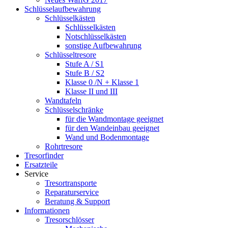
Schlüsselaufbewahrung
Schlüsselkästen
Schlüsselkästen
Notschlüsselkästen
sonstige Aufbewahrung
Schlüsseltresore
Stufe A / S1
Stufe B / S2
Klasse 0 /N + Klasse 1
Klasse II und III
Wandtafeln
Schlüsselschränke
für die Wandmontage geeignet
für den Wandeinbau geeignet
Wand und Bodenmontage
Rohrtresore
Tresorfinder
Ersatzteile
Service
Tresortransporte
Reparaturservice
Beratung & Support
Informationen
Tresorschlösser