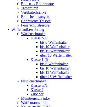
Boden - / Rohrtresore
Tresortüren
Vertikalschränke
Branchenlösungen
Gebrauchte Tresore
Feuerschutztresore
Waffenaufbewahrung
Waffenschränke
Klasse N/0
bis 6 Waffenhalter
bis 10 Waffenhalter
bis 15 Waffenhalter
über 15 Waffenhalter
Klasse 1 (I)
bis 6 Waffenhalter
bis 10 Waffenhalter
bis 15 Waffenhalter
über 15 Waffenhalter
Pistolenschränke
Klasse 0/N
Klasse I
Zubehör
Munitionsschränke
Waffenraumtüren
Neues WaffG 2017