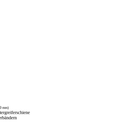
 40 mm)
ergreiferschiene
erbändern