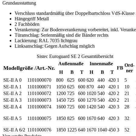
Grundausstattung
Verschluss standardmäßig über Doppelbartschloss VdS-Klasse 
Hängegriff Metall
2 Fachböden
Verankerung: Zur Bodenverankerung vorbereitet, inkl. Veranke
Türanschlag: Serienmäßig sind die Bänder rechts
Lackierung: RAL 7035 lichtgrau
Linksanschlag: Gegen Aufschlag möglich
Sistec Euroguard SE 2 Gesamtübersicht
Außenmaße
Innenmaße
Ord-
Modellgröße /Art.-Nr.
FB
ner
H
B
T
H
B
T
SE-II A 0
1101000070
800
625
600
620
440
420
1
5
SE-II A 1
1101000071
1050
625
600
870
440
420
1
10
SE-II A 2
1101000072
1200
725
600
1020
540
420
2
21
SE-II A 3
1101000073
1450
725
600
1270
540
420
2
21
SE-II A 4
1101000074
1600
725
600
1420
540
420
3
28
SE-II A 5
1101000075
1850
825
600
1670
640
420
3
32
SE-II A 6/2
1101000076
1850
1225
640
1670
1040
450
3
52