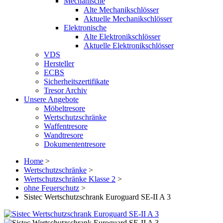
Mechanische
Alte Mechanikschlösser
Aktuelle Mechanikschlösser
Elektronische
Alte Elektronikschlösser
Aktuelle Elektronikschlösser
VDS
Hersteller
ECBS
Sicherheitszertifikate
Tresor Archiv
Unsere Angebote
Möbeltresore
Wertschutzschränke
Waffentresore
Wandtresore
Dokumententresore
Home
>
Wertschutzschränke
>
Wertschutzschränke Klasse 2
>
ohne Feuerschutz
>
Sistec Wertschutzschrank Euroguard SE-II A 3