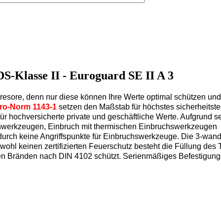
-Klasse II - Euroguard SE II A 3
esore, denn nur diese können Ihre Werte optimal schützen und b
ro-Norm 1143-1
setzen den Maßstab für höchstes sicherheitst
 für hochversicherte private und geschäftliche Werte. Aufgrund
hwerkzeugen, Einbruch mit thermischen Einbruchswerkzeugen 
adurch keine Angriffspunkte für Einbruchswerkzeuge. Die 3-wan
ohl keinen zertifizierten Feuerschutz besteht die Füllung des
en Bränden nach DIN 4102 schützt. Serienmäßiges Befestigungs