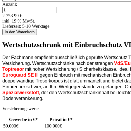
Anzahl:
2 753.99 €
inkl. 19 % MwSt.
Lieferzeit: 5-10 Werktage
Wertschutzschrank mit Einbruchschutz VDS
Der Fachmann empfiehlt ausschließlich geprüfte Wertschutz Tr
Versicherung. Wertschutzschränke nach der strengen
VdS/Eu
Toptresor
mit hoher Wertsicherung / Sicherheitsklasse. Ideal
Euroguard SE II
gegen Einbruch mit mechanischen Einbruc
doppelwandige Tresorkorpus ist glatt ummantelt und bietet d
Einbrecher schwer, an Ihre Wertgegenstände zu gelangen. Obw
Spezialwerkstoff,
der den Wertschutzschrankinhalt bei leicht
Bodenverankerung.
Versicherungswerte
Gewerbe in €*
Privat in €*
50.000€
100.000€