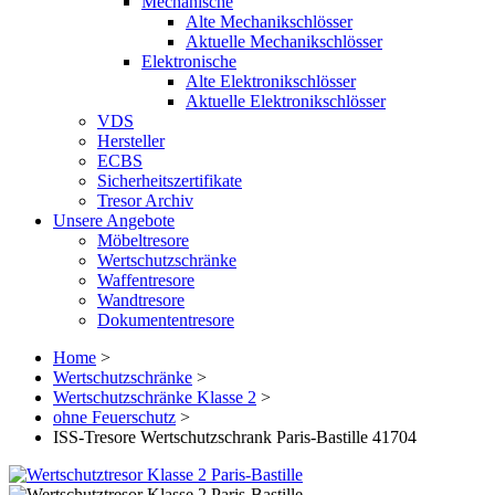
Mechanische
Alte Mechanikschlösser
Aktuelle Mechanikschlösser
Elektronische
Alte Elektronikschlösser
Aktuelle Elektronikschlösser
VDS
Hersteller
ECBS
Sicherheitszertifikate
Tresor Archiv
Unsere Angebote
Möbeltresore
Wertschutzschränke
Waffentresore
Wandtresore
Dokumententresore
Home
>
Wertschutzschränke
>
Wertschutzschränke Klasse 2
>
ohne Feuerschutz
>
ISS-Tresore Wertschutzschrank Paris-Bastille 41704