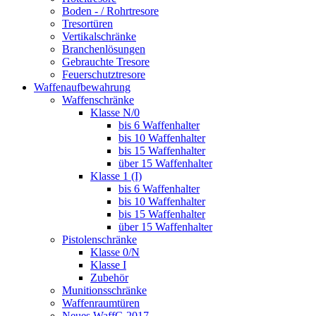
Boden - / Rohrtresore
Tresortüren
Vertikalschränke
Branchenlösungen
Gebrauchte Tresore
Feuerschutztresore
Waffenaufbewahrung
Waffenschränke
Klasse N/0
bis 6 Waffenhalter
bis 10 Waffenhalter
bis 15 Waffenhalter
über 15 Waffenhalter
Klasse 1 (I)
bis 6 Waffenhalter
bis 10 Waffenhalter
bis 15 Waffenhalter
über 15 Waffenhalter
Pistolenschränke
Klasse 0/N
Klasse I
Zubehör
Munitionsschränke
Waffenraumtüren
Neues WaffG 2017