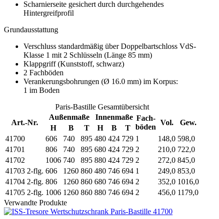
Scharnierseite gesichert durch durchgehendes
Hintergreifprofil
Grundausstattung
Verschluss standardmäßig über Doppelbartschloss VdS-
Klasse 1 mit 2 Schlüsseln (Länge 85 mm)
Klappgriff (Kunststoff, schwarz)
2 Fachböden
Verankerungsbohrungen (Ø 16.0 mm) im Korpus:
1 im Boden
Paris-Bastille Gesamtübersicht
Außenmaße
Innenmaße
Fach-
Art.-Nr.
Vol.
Gew.
böden
H
B
T
H
B
T
41700
606
740
895
480
424
729
1
148,0
598,0
41701
806
740
895
680
424
729
2
210,0
722,0
41702
1006
740
895
880
424
729
2
272,0
845,0
41703
2-flg.
606
1260
860
480
746
694
1
249,0
853,0
41704
2-flg.
806
1260
860
680
746
694
2
352,0
1016,0
41705
2-flg.
1006
1260
860
880
746
694
2
456,0
1179,0
Verwandte Produkte