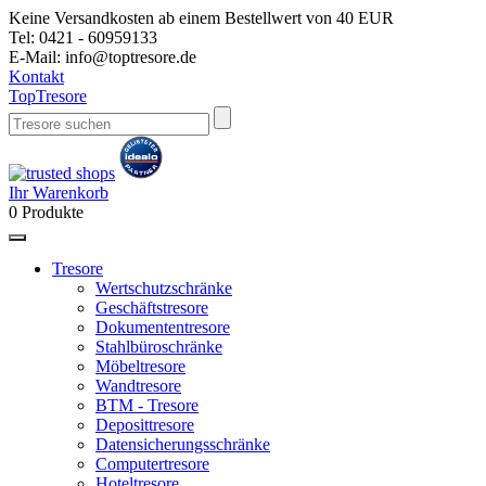
Keine Versandkosten ab einem Bestellwert von 40 EUR
Tel:
0421 - 60959133
E-Mail:
info@toptresore.de
Kontakt
Top
Tresore
Ihr Warenkorb
0
Produkte
Tresore
Wertschutzschränke
Geschäftstresore
Dokumententresore
Stahlbüroschränke
Möbeltresore
Wandtresore
BTM - Tresore
Deposittresore
Datensicherungsschränke
Computertresore
Hoteltresore