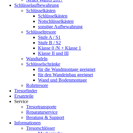
Schlüsselaufbewahrung
Schlüsselkästen
Schlüsselkästen
Notschlüsselkästen
sonstige Aufbewahrung
Schlüsseltresore
Stufe A / S1
Stufe B / S2
Klasse 0 /N + Klasse 1
Klasse II und III
Wandtafeln
Schlüsselschränke
für die Wandmontage geeignet
für den Wandeinbau geeignet
Wand und Bodenmontage
Rohrtresore
Tresorfinder
Ersatzteile
Service
Tresortransporte
Reparaturservice
Beratung & Support
Informationen
Tresorschlösser