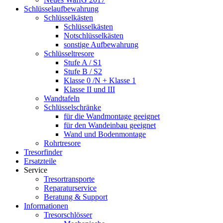
Schlüsselaufbewahrung
Schlüsselkästen
Schlüsselkästen
Notschlüsselkästen
sonstige Aufbewahrung
Schlüsseltresore
Stufe A / S1
Stufe B / S2
Klasse 0 /N + Klasse 1
Klasse II und III
Wandtafeln
Schlüsselschränke
für die Wandmontage geeignet
für den Wandeinbau geeignet
Wand und Bodenmontage
Rohrtresore
Tresorfinder
Ersatzteile
Service
Tresortransporte
Reparaturservice
Beratung & Support
Informationen
Tresorschlösser