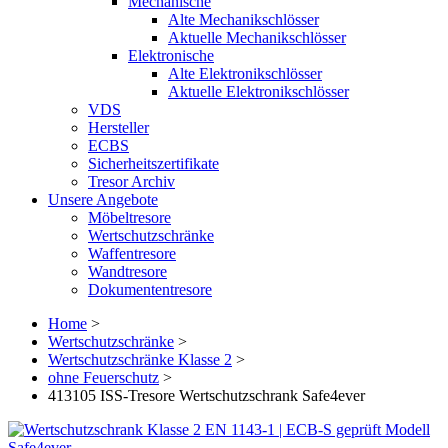
Mechanische
Alte Mechanikschlösser
Aktuelle Mechanikschlösser
Elektronische
Alte Elektronikschlösser
Aktuelle Elektronikschlösser
VDS
Hersteller
ECBS
Sicherheitszertifikate
Tresor Archiv
Unsere Angebote
Möbeltresore
Wertschutzschränke
Waffentresore
Wandtresore
Dokumententresore
Home
>
Wertschutzschränke
>
Wertschutzschränke Klasse 2
>
ohne Feuerschutz
>
413105 ISS-Tresore Wertschutzschrank Safe4ever