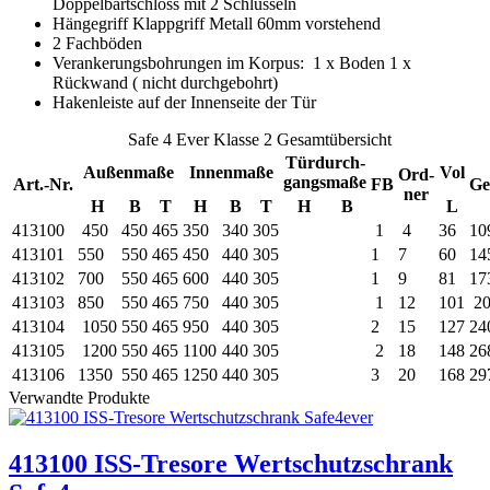
Doppelbartschloss mit 2 Schlüsseln
Hängegriff Klappgriff Metall 60mm vorstehend
2 Fachböden
Verankerungsbohrungen im Korpus: 1 x Boden 1 x
Rückwand ( nicht durchgebohrt)
Hakenleiste auf der Innenseite der Tür
Safe 4 Ever Klasse 2 Gesamtübersicht
Türdurch-
Außenmaße
Innenmaße
Vol
Ord-
gangsmaße
Art.-Nr.
FB
Ge
ner
H
B
T
H
B
T
H
B
L
413100
450
450
465
350
340
305
1
4
36
10
413101
550
550
465
450
440
305
1
7
60
14
413102
700
550
465
600
440
305
1
9
81
17
413103
850
550
465
750
440
305
1
12
101
20
413104
1050
550
465
950
440
305
2
15
127
24
413105
1200
550
465
1100
440
305
2
18
148
26
413106
1350
550
465
1250
440
305
3
20
168
29
Verwandte Produkte
413100 ISS-Tresore Wertschutzschrank