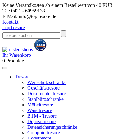
Keine Versandkosten ab einem Bestellwert von 40 EUR
Tel:
0421 - 60959133
E-Mail:
info@toptresore.de
Kontakt
Top
Tresore
Ihr Warenkorb
0
Produkte
Tresore
Wertschutzschränke
Geschäftstresore
Dokumententresore
Stahlbüroschränke
Möbeltresore
Wandtresore
BTM - Tresore
Deposittresore
Datensicherungsschränke
Computertresore
Hoteltresore