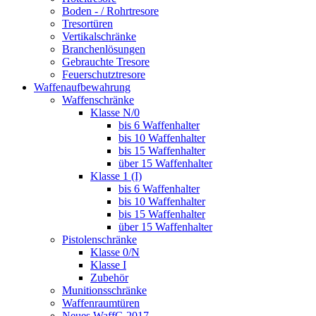
Boden - / Rohrtresore
Tresortüren
Vertikalschränke
Branchenlösungen
Gebrauchte Tresore
Feuerschutztresore
Waffenaufbewahrung
Waffenschränke
Klasse N/0
bis 6 Waffenhalter
bis 10 Waffenhalter
bis 15 Waffenhalter
über 15 Waffenhalter
Klasse 1 (I)
bis 6 Waffenhalter
bis 10 Waffenhalter
bis 15 Waffenhalter
über 15 Waffenhalter
Pistolenschränke
Klasse 0/N
Klasse I
Zubehör
Munitionsschränke
Waffenraumtüren
Neues WaffG 2017