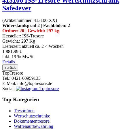
413106 ISS-Tresore Wertschutzschrank
Safe4ever
(Artikelnummer:
413106.XX
)
Widerstandsgrad 2 | Fachböden: 2
Ordner: 20 | Gewicht: 297 kg
Hersteller:
ISS-Tresore
Gewicht.:
297 Kg
Lieferzeit:
aktuell ca. 2-4 Wochen
1 881.99 €
inkl. 19 % MwSt.
Details
Top
Tresore
Tel.
: 0421-60959133
E-Mail
: info@toptresore.de
Social
:
Top Kategorien
Tresortüren
Wertschutzschränke
Dokumententresore
Waffenaufbewahrung