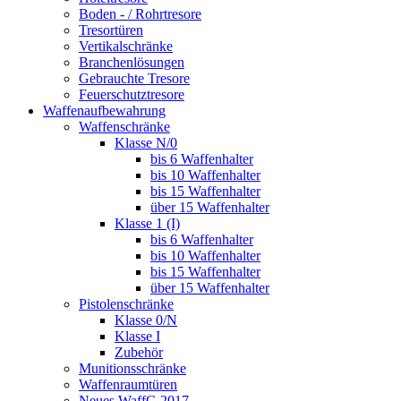
Boden - / Rohrtresore
Tresortüren
Vertikalschränke
Branchenlösungen
Gebrauchte Tresore
Feuerschutztresore
Waffenaufbewahrung
Waffenschränke
Klasse N/0
bis 6 Waffenhalter
bis 10 Waffenhalter
bis 15 Waffenhalter
über 15 Waffenhalter
Klasse 1 (I)
bis 6 Waffenhalter
bis 10 Waffenhalter
bis 15 Waffenhalter
über 15 Waffenhalter
Pistolenschränke
Klasse 0/N
Klasse I
Zubehör
Munitionsschränke
Waffenraumtüren
Neues WaffG 2017