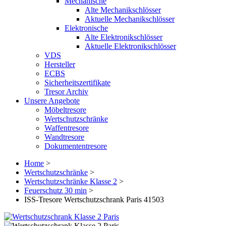
Mechanische
Alte Mechanikschlösser
Aktuelle Mechanikschlösser
Elektronische
Alte Elektronikschlösser
Aktuelle Elektronikschlösser
VDS
Hersteller
ECBS
Sicherheitszertifikate
Tresor Archiv
Unsere Angebote
Möbeltresore
Wertschutzschränke
Waffentresore
Wandtresore
Dokumententresore
Home
>
Wertschutzschränke
>
Wertschutzschränke Klasse 2
>
Feuerschutz 30 min
>
ISS-Tresore Wertschutzschrank Paris 41503