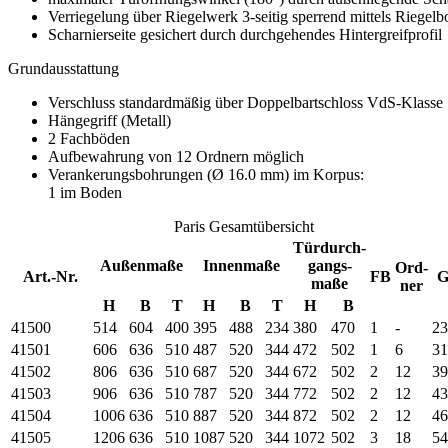
Verriegelung über Riegelwerk 3-seitig sperrend mittels Riegel
Scharnierseite gesichert durch durchgehendes Hintergreifprofil
Grundausstattung
Verschluss standardmäßig über Doppelbartschloss VdS-Klasse
Hängegriff (Metall)
2 Fachböden
Aufbewahrung von 12 Ordnern möglich
Verankerungsbohrungen (Ø 16.0 mm) im Korpus:
1 im Boden
Paris Gesamtübersicht
Türdurch-
Außenmaße
Innenmaße
gangs-
Ord-
Art.-Nr.
FB
G
maße
ner
H
B
T
H
B
T
H
B
41500
514
604
400
395
488
234
380
470
1
-
23
41501
606
636
510
487
520
344
472
502
1
6
31
41502
806
636
510
687
520
344
672
502
2
12
39
41503
906
636
510
787
520
344
772
502
2
12
43
41504
1006
636
510
887
520
344
872
502
2
12
46
41505
1206
636
510
1087
520
344
1072
502
3
18
54