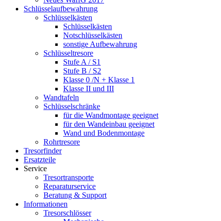
Schlüsselaufbewahrung
Schlüsselkästen
Schlüsselkästen
Notschlüsselkästen
sonstige Aufbewahrung
Schlüsseltresore
Stufe A / S1
Stufe B / S2
Klasse 0 /N + Klasse 1
Klasse II und III
Wandtafeln
Schlüsselschränke
für die Wandmontage geeignet
für den Wandeinbau geeignet
Wand und Bodenmontage
Rohrtresore
Tresorfinder
Ersatzteile
Service
Tresortransporte
Reparaturservice
Beratung & Support
Informationen
Tresorschlösser