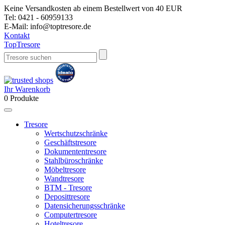
Keine Versandkosten ab einem Bestellwert von 40 EUR
Tel:
0421 - 60959133
E-Mail:
info@toptresore.de
Kontakt
Top
Tresore
Ihr Warenkorb
0
Produkte
Tresore
Wertschutzschränke
Geschäftstresore
Dokumententresore
Stahlbüroschränke
Möbeltresore
Wandtresore
BTM - Tresore
Deposittresore
Datensicherungsschränke
Computertresore
Hoteltresore