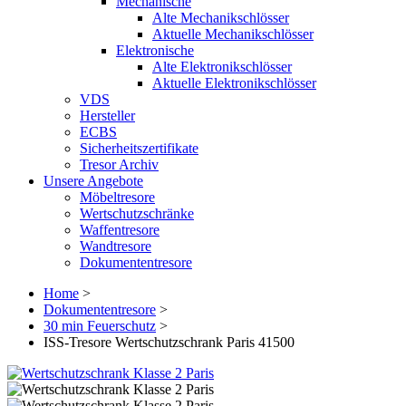
Mechanische
Alte Mechanikschlösser
Aktuelle Mechanikschlösser
Elektronische
Alte Elektronikschlösser
Aktuelle Elektronikschlösser
VDS
Hersteller
ECBS
Sicherheitszertifikate
Tresor Archiv
Unsere Angebote
Möbeltresore
Wertschutzschränke
Waffentresore
Wandtresore
Dokumententresore
Home
>
Dokumententresore
>
30 min Feuerschutz
>
ISS-Tresore Wertschutzschrank Paris 41500