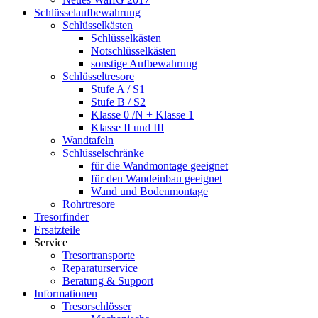
Schlüsselaufbewahrung
Schlüsselkästen
Schlüsselkästen
Notschlüsselkästen
sonstige Aufbewahrung
Schlüsseltresore
Stufe A / S1
Stufe B / S2
Klasse 0 /N + Klasse 1
Klasse II und III
Wandtafeln
Schlüsselschränke
für die Wandmontage geeignet
für den Wandeinbau geeignet
Wand und Bodenmontage
Rohrtresore
Tresorfinder
Ersatzteile
Service
Tresortransporte
Reparaturservice
Beratung & Support
Informationen
Tresorschlösser