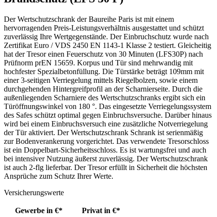
Der Wertschutzschrank der Baureihe Paris ist mit einem
hervorragenden Preis-Leistungsverhältnis ausgestattet und schützt
zuverlässig Ihre Wertgegenstände. Der Einbruchschutz wurde nach
Zertifikat Euro / VDS 2450 EN 1143-1 Klasse 2 testiert. Gleicheitig
hat der Tresor einen Feuerschutz von 30 Minuten (LFS30P) nach
Prüfnorm prEN 15659. Korpus und Tür sind mehrwandig mit
hochfester Spezialbetonfüllung. Die Türstärke beträgt 109mm mit
einer 3-seitigen Verriegelung mittels Riegelbolzen, sowie einem
durchgehenden Hintergreifprofil an der Scharnierseite. Durch die
außenliegenden Scharniere des Wertschutzschranks ergibt sich ein
Türöffnungswinkel von 180 °. Das eingesetzte Verriegelungssystem
des Safes schützt optimal gegen Einbruchsversuche. Darüber hinaus
wird bei einem Einbruchsversuch eine zusätzliche Notverriegelung
der Tür aktiviert. Der Wertschutzschrank Schrank ist serienmäßig
zur Bodenverankerung vorgerichtet. Das verwendete Tresorschloss
ist ein Doppelbart-Sicherheitsschloss. Es ist wartungsfrei und auch
bei intensiver Nutzung äußerst zuverlässig. Der Wertschutzschrank
ist auch 2-flg lieferbar. Der Tresor erfüllt in Sicherheit die höchsten
Ansprüche zum Schutz Ihrer Werte.
Versicherungswerte
Gewerbe in €*
Privat in €*