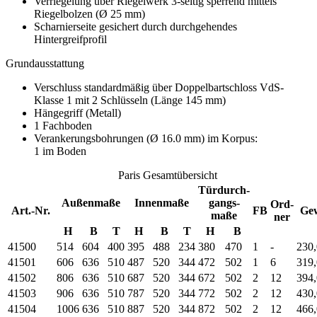
Verriegelung über Riegelwerk 3-seitig sperrend mittels
Riegelbolzen (Ø 25 mm)
Scharnierseite gesichert durch durchgehendes
Hintergreifprofil
Grundausstattung
Verschluss standardmäßig über Doppelbartschloss VdS-
Klasse 1 mit 2 Schlüsseln (Länge 145 mm)
Hängegriff (Metall)
1 Fachboden
Verankerungsbohrungen (Ø 16.0 mm) im Korpus:
1 im Boden
Paris Gesamtübersicht
Türdurch-
Außenmaße
Innenmaße
gangs-
Ord-
Art.-Nr.
FB
Ge
maße
ner
H
B
T
H
B
T
H
B
41500
514
604
400
395
488
234
380
470
1
-
230,
41501
606
636
510
487
520
344
472
502
1
6
319,
41502
806
636
510
687
520
344
672
502
2
12
394,
41503
906
636
510
787
520
344
772
502
2
12
430,
41504
1006
636
510
887
520
344
872
502
2
12
466,