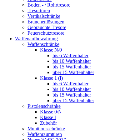
Boden - / Rohrtresore
Tresortüren
Vertikalschränke
Branchenlösungen
Gebrauchte Tresore
Feuerschutztresore
Waffenaufbewahrung
Waffenschränke
Klasse N/0
bis 6 Waffenhalter
bis 10 Waffenhalter
bis 15 Waffenhalter
über 15 Waffenhalter
Klasse 1 (I)
bis 6 Waffenhalter
bis 10 Waffenhalter
bis 15 Waffenhalter
über 15 Waffenhalter
Pistolenschränke
Klasse 0/N
Klasse I
Zubehör
Munitionsschränke
Waffenraumtüren
Neues WaffG 2017