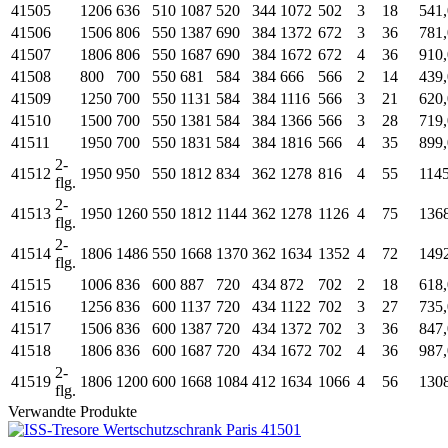
41505
1206
636
510
1087
520
344
1072
502
3
18
541,
41506
1506
806
550
1387
690
384
1372
672
3
36
781,
41507
1806
806
550
1687
690
384
1672
672
4
36
910,
41508
800
700
550
681
584
384
666
566
2
14
439,
41509
1250
700
550
1131
584
384
1116
566
3
21
620,
41510
1500
700
550
1381
584
384
1366
566
3
28
719,
41511
1950
700
550
1831
584
384
1816
566
4
35
899,
2-
41512
1950
950
550
1812
834
362
1278
816
4
55
1145
flg.
2-
41513
1950
1260
550
1812
1144
362
1278
1126
4
75
136
flg.
2-
41514
1806
1486
550
1668
1370
362
1634
1352
4
72
149
flg.
41515
1006
836
600
887
720
434
872
702
2
18
618,
41516
1256
836
600
1137
720
434
1122
702
3
27
735,
41517
1506
836
600
1387
720
434
1372
702
3
36
847,
41518
1806
836
600
1687
720
434
1672
702
4
36
987,
2-
41519
1806
1200
600
1668
1084
412
1634
1066
4
56
130
flg.
Verwandte Produkte