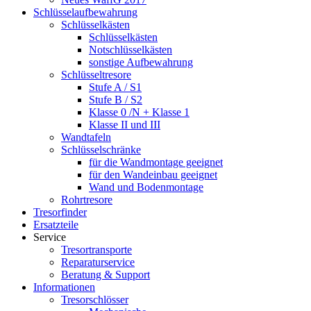
Schlüsselaufbewahrung
Schlüsselkästen
Schlüsselkästen
Notschlüsselkästen
sonstige Aufbewahrung
Schlüsseltresore
Stufe A / S1
Stufe B / S2
Klasse 0 /N + Klasse 1
Klasse II und III
Wandtafeln
Schlüsselschränke
für die Wandmontage geeignet
für den Wandeinbau geeignet
Wand und Bodenmontage
Rohrtresore
Tresorfinder
Ersatzteile
Service
Tresortransporte
Reparaturservice
Beratung & Support
Informationen
Tresorschlösser