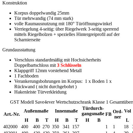
Konstruktion
Korpus doppelwandig 25mm
Tür mehrwandig (74 mm stark)
volle Raumausnutzung mit 180° Türöffnungswinkel
Verriegelung 4-seitig: über Riegelwerk 3-seitig sperrend
mittels Riegelbolzen + spezielles Hintergreiprofil auf der
Scharnierseite
Grundausstattung
Verschluss standardmäßig mit Hochsicherheits
Doppelbartschloss mit
3 Schlüsseln
Klappgriff 12mm vorstehend Metall
1 Fachboden
Verankerungsbohrungen im Korpus: 1 x Boden 1 x
Rückwand ( nicht durchgebohrt )
Hakenleiste Türverkleidung
GST Modell Save4ever Wertschutzschrank Klasse 1 Gesamtübers
Türdurch-
Außenmaße
Innenmaße
Vol
Ord-
gangsmaße
Art.-Nr.
FB
ner
H
B
T
H
B
T
H
B
L
402000
400
400
270
350
341
157
1
1
18