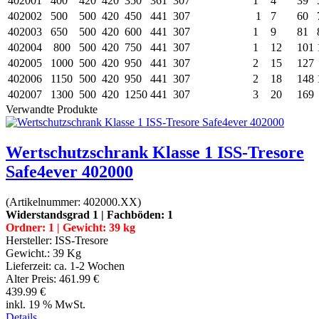
402001
400
420
420
350
361
307
1
4
39
402002
500
500
420
450
441
307
1
7
60
402003
650
500
420
600
441
307
1
9
81
402004
800
500
420
750
441
307
1
12
101
402005
1000
500
420
950
441
307
2
15
127
402006
1150
500
420
950
441
307
2
18
148
402007
1300
500
420
1250
441
307
3
20
169
Verwandte Produkte
Wertschutzschrank Klasse 1 ISS-Tresore
Safe4ever 402000
(Artikelnummer:
402000.XX
)
Widerstandsgrad 1 | Fachböden: 1
Ordner: 1 | Gewicht: 39 kg
Hersteller:
ISS-Tresore
Gewicht.:
39 Kg
Lieferzeit:
ca. 1-2 Wochen
Alter Preis:
461.99 €
439.99 €
inkl. 19 % MwSt.
Details