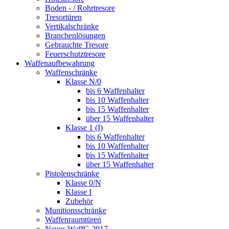
Boden - / Rohrtresore
Tresortüren
Vertikalschränke
Branchenlösungen
Gebrauchte Tresore
Feuerschutztresore
Waffenaufbewahrung
Waffenschränke
Klasse N/0
bis 6 Waffenhalter
bis 10 Waffenhalter
bis 15 Waffenhalter
über 15 Waffenhalter
Klasse 1 (I)
bis 6 Waffenhalter
bis 10 Waffenhalter
bis 15 Waffenhalter
über 15 Waffenhalter
Pistolenschränke
Klasse 0/N
Klasse I
Zubehör
Munitionsschränke
Waffenraumtüren
Neues WaffG 2017