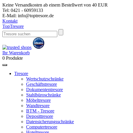
Keine Versandkosten ab einem Bestellwert von 40 EUR
Tel:
0421 - 60959133
E-Mail:
info@toptresore.de
Kontakt
Top
Tresore
Ihr Warenkorb
0
Produkte
Tresore
Wertschutzschränke
Geschäftstresore
Dokumententresore
Stahlbüroschränke
Möbeltresore
Wandtresore
BTM - Tresore
Deposittresore
Datensicherungsschränke
Computertresore
Hoteltresore