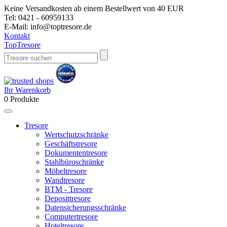
Keine Versandkosten ab einem Bestellwert von 40 EUR
Tel:
0421 - 60959133
E-Mail:
info@toptresore.de
Kontakt
Top
Tresore
Ihr Warenkorb
0
Produkte
Tresore
Wertschutzschränke
Geschäftstresore
Dokumententresore
Stahlbüroschränke
Möbeltresore
Wandtresore
BTM - Tresore
Deposittresore
Datensicherungsschränke
Computertresore
Hoteltresore