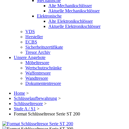
Mechanische
Alte Mechanikschlösser
Aktuelle Mechanikschlösser
Elektronische
Alte Elektronikschlösser
Aktuelle Elektronikschlösser
VDS
Hersteller
ECBS
Sicherheitszertifikate
Tresor Archiv
Unsere Angebote
Möbeltresore
Wertschutzschränke
Waffentresore
Wandtresore
Dokumententresore
Home
>
Schlüsselaufbewahrung
>
Schlüsseltresore
>
Stufe A / S1
>
Format Schlüsseltresor Serie ST 200