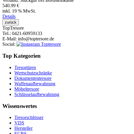
Versand: Stückgut frei Bordsteinkante
540.99 €
inkl. 19 % MwSt.
Details
Top
Tresore
Tel.
: 0421-60959133
E-Mail
: info@toptresore.de
Social
:
Top Kategorien
Tresortüren
Wertschutzschränke
Dokumententresore
Waffenaufbewahrung
Möbeltresore
Schlüsselaufbewahrung
Wissenswertes
Tresorschlösser
VDS
Hersteller
ECBS