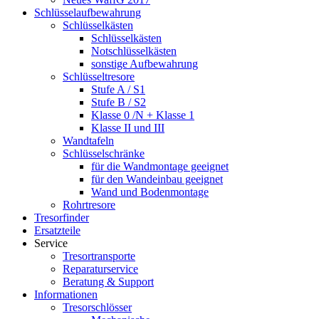
Schlüsselaufbewahrung
Schlüsselkästen
Schlüsselkästen
Notschlüsselkästen
sonstige Aufbewahrung
Schlüsseltresore
Stufe A / S1
Stufe B / S2
Klasse 0 /N + Klasse 1
Klasse II und III
Wandtafeln
Schlüsselschränke
für die Wandmontage geeignet
für den Wandeinbau geeignet
Wand und Bodenmontage
Rohrtresore
Tresorfinder
Ersatzteile
Service
Tresortransporte
Reparaturservice
Beratung & Support
Informationen
Tresorschlösser