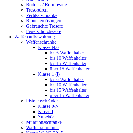
Boden - / Rohrtresore
Tresortüren
Vertikalschränke
Branchenlösungen
Gebrauchte Tresore
Feuerschutztresore
Waffenaufbewahrung
Waffenschränke
Klasse N/0
bis 6 Waffenhalter
bis 10 Waffenhalter
bis 15 Waffenhalter
über 15 Waffenhalter
Klasse 1 (I)
bis 6 Waffenhalter
bis 10 Waffenhalter
bis 15 Waffenhalter
über 15 Waffenhalter
Pistolenschränke
Klasse 0/N
Klasse I
Zubehör
Munitionsschränke
Waffenraumtüren
Neues WaffG 2017