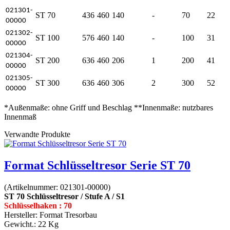
021301-
ST 70
436
460
140
-
70
22
00000
021302-
ST 100
576
460
140
-
100
31
00000
021304-
ST 200
636
460
206
1
200
41
00000
021305-
ST 300
636
460
306
2
300
52
00000
*Außenmaße: ohne Griff und Beschlag **Innenmaße: nutzbares
Innenmaß
Verwandte Produkte
Format Schlüsseltresor Serie ST 70
(Artikelnummer:
021301-00000
)
ST 70 Schlüsseltresor / Stufe A / S1
Schlüsselhaken : 70
Hersteller:
Format Tresorbau
Gewicht.:
22 Kg