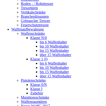
Boden - / Rohrtresore
Tresortüren
Vertikalschränke
Branchenlösungen
Gebrauchte Tresore
Feuerschutztresore
Waffenaufbewahrung
Waffenschränke
Klasse N/0
bis 6 Waffenhalter
bis 10 Waffenhalter
bis 15 Waffenhalter
über 15 Waffenhalter
Klasse 1 (I)
bis 6 Waffenhalter
bis 10 Waffenhalter
bis 15 Waffenhalter
über 15 Waffenhalter
Pistolenschränke
Klasse 0/N
Klasse I
Zubehör
Munitionsschränke
Waffenraumtüren
Neues WaffG 2017