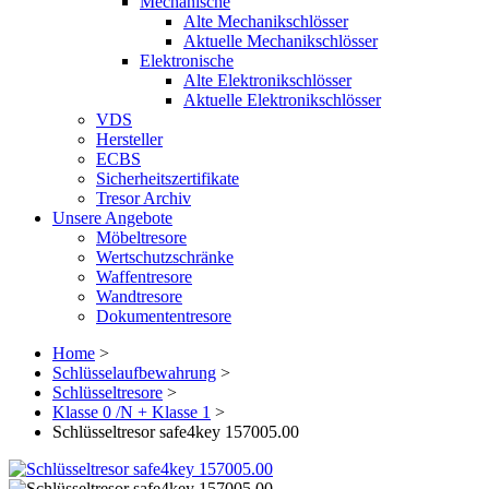
Mechanische
Alte Mechanikschlösser
Aktuelle Mechanikschlösser
Elektronische
Alte Elektronikschlösser
Aktuelle Elektronikschlösser
VDS
Hersteller
ECBS
Sicherheitszertifikate
Tresor Archiv
Unsere Angebote
Möbeltresore
Wertschutzschränke
Waffentresore
Wandtresore
Dokumententresore
Home
>
Schlüsselaufbewahrung
>
Schlüsseltresore
>
Klasse 0 /N + Klasse 1
>
Schlüsseltresor safe4key 157005.00