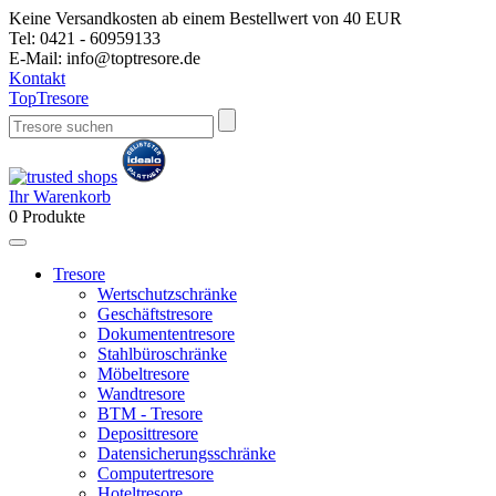
Keine Versandkosten ab einem Bestellwert von 40 EUR
Tel:
0421 - 60959133
E-Mail:
info@toptresore.de
Kontakt
Top
Tresore
Ihr Warenkorb
0
Produkte
Tresore
Wertschutzschränke
Geschäftstresore
Dokumententresore
Stahlbüroschränke
Möbeltresore
Wandtresore
BTM - Tresore
Deposittresore
Datensicherungsschränke
Computertresore
Hoteltresore