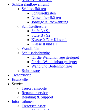
Schlüsselaufbewahrung
Schlüsselkästen
Schlüsselkästen
Notschlüsselkästen
sonstige Aufbewahrung
Schlüsseltresore
Stufe A / S1
Stufe B / S2
Klasse 0 /N + Klasse 1
Klasse II und III
Wandtafeln
Schlüsselschränke
für die Wandmontage geeignet
für den Wandeinbau geeignet
Wand und Bodenmontage
Rohrtresore
Tresorfinder
Ersatzteile
Service
Tresortransporte
Reparaturservice
Beratung & Support
Informationen
Tresorschlösser