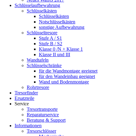
Schlüsselaufbewahrung
Schlüsselkästen
Schlüsselkästen
Notschlüsselkästen
sonstige Aufbewahrung
Schlüsseltresore
Stufe A / S1
Stufe B / S2
Klasse 0 /N + Klasse 1
Klasse II und III
Wandtafeln
Schlüsselschränke
für die Wandmontage geeignet
für den Wandeinbau geeignet
Wand und Bodenmontage
Rohrtresore
Tresorfinder
Ersatzteile
Service
Tresortransporte
Reparaturservice
Beratung & Support
Informationen
Tresorschlösser