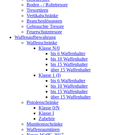
Boden - / Rohrtresore
Tresortüren
Vertikalschränke
Branchenlösungen
Gebrauchte Tresore
Feuerschutztresore
Waffenaufbewahrung
Waffenschränke
Klasse N/0
bis 6 Waffenhalter
bis 10 Waffenhalter
bis 15 Waffenhalter
über 15 Waffenhalter
Klasse 1 (I)
bis 6 Waffenhalter
bis 10 Waffenhalter
bis 15 Waffenhalter
über 15 Waffenhalter
Pistolenschränke
Klasse 0/N
Klasse I
Zubehör
Munitionsschränke
Waffenraumtüren
Neues WaffG 2017