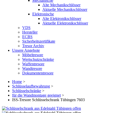
Mechanische
Alte Mechanikschlösser
Aktuelle Mechanikschlösser
Elektronische
Alte Elektronikschlösser
Aktuelle Elektronikschlösser
VDS
Hersteller
ECBS
Sicherheitszertifikate
Tresor Archiv
Unsere Angebote
Möbeltresore
Wertschutzschränke
Waffentresore
Wandtresore
Dokumententresore
Home
>
Schlüsselaufbewahrung
>
Schlüsselschränke
>
für die Wandmontage geeignet
>
ISS-Tresore Schlüsselschrank Tübingen 7603