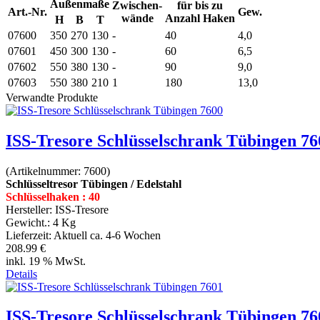
Außenmaße
Zwischen-
für bis zu
Art.-Nr.
Gew.
wände
Anzahl Haken
H
B
T
07600
350
270
130
-
40
4,0
07601
450
300
130
-
60
6,5
07602
550
380
130
-
90
9,0
07603
550
380
210
1
180
13,0
Verwandte Produkte
ISS-Tresore Schlüsselschrank Tübingen 76
(Artikelnummer:
7600
)
Schlüsseltresor Tübingen / Edelstahl
Schlüsselhaken : 40
Hersteller:
ISS-Tresore
Gewicht.:
4 Kg
Lieferzeit:
Aktuell ca. 4-6 Wochen
208.99 €
inkl. 19 % MwSt.
Details
ISS-Tresore Schlüsselschrank Tübingen 76