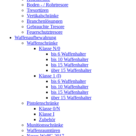
Boden - / Rohrtresore
Tresortüren
Vertikalschränke
Branchenlösungen
Gebrauchte Tresore
Feuerschutztresore
Waffenaufbewahrung
Waffenschränke
Klasse N/0
bis 6 Waffenhalter
bis 10 Waffenhalter
bis 15 Waffenhalter
über 15 Waffenhalter
Klasse 1 (I)
bis 6 Waffenhalter
bis 10 Waffenhalter
bis 15 Waffenhalter
über 15 Waffenhalter
Pistolenschränke
Klasse 0/N
Klasse I
Zubehör
Munitionsschränke
Waffenraumtüren
Neues WaffG 2017