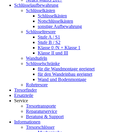
Schlüsselaufbewahrung
Schlüsselkästen
Schlüsselkästen
Notschlüsselkästen
sonstige Aufbewahrung
Schlüsseltresore
Stufe A / S1
Stufe B / S2
Klasse 0 /N + Klasse 1
Klasse II und III
Wandtafeln
Schlüsselschränke
für die Wandmontage geeignet
für den Wandeinbau geeignet
Wand und Bodenmontage
Rohrtresore
Tresorfinder
Ersatzteile
Service
Tresortransporte
Reparaturservice
Beratung & Support
Informationen
Tresorschlösser