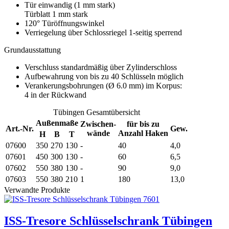
Tür einwandig (1 mm stark)
Türblatt 1 mm stark
120° Türöffnungswinkel
Verriegelung über Schlossriegel 1-seitig sperrend
Grundausstattung
Verschluss standardmäßig über Zylinderschloss
Aufbewahrung von bis zu 40 Schlüsseln möglich
Verankerungsbohrungen (Ø 6.0 mm) im Korpus:
4 in der Rückwand
Tübingen Gesamtübersicht
Außenmaße
Zwischen-
für bis zu
Art.-Nr.
Gew.
wände
Anzahl Haken
H
B
T
07600
350
270
130
-
40
4,0
07601
450
300
130
-
60
6,5
07602
550
380
130
-
90
9,0
07603
550
380
210
1
180
13,0
Verwandte Produkte
ISS-Tresore Schlüsselschrank Tübingen