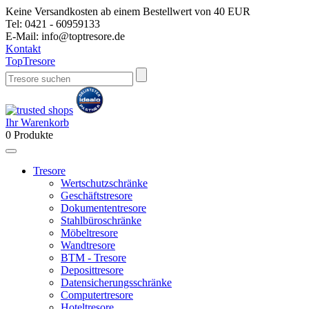
Keine Versandkosten ab einem Bestellwert von 40 EUR
Tel:
0421 - 60959133
E-Mail:
info@toptresore.de
Kontakt
Top
Tresore
Ihr Warenkorb
0
Produkte
Tresore
Wertschutzschränke
Geschäftstresore
Dokumententresore
Stahlbüroschränke
Möbeltresore
Wandtresore
BTM - Tresore
Deposittresore
Datensicherungsschränke
Computertresore
Hoteltresore