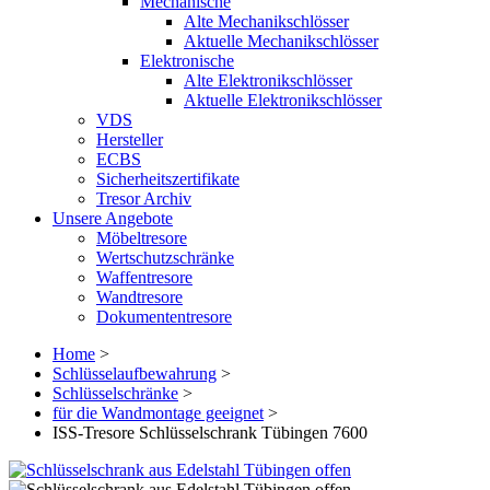
Mechanische
Alte Mechanikschlösser
Aktuelle Mechanikschlösser
Elektronische
Alte Elektronikschlösser
Aktuelle Elektronikschlösser
VDS
Hersteller
ECBS
Sicherheitszertifikate
Tresor Archiv
Unsere Angebote
Möbeltresore
Wertschutzschränke
Waffentresore
Wandtresore
Dokumententresore
Home
>
Schlüsselaufbewahrung
>
Schlüsselschränke
>
für die Wandmontage geeignet
>
ISS-Tresore Schlüsselschrank Tübingen 7600