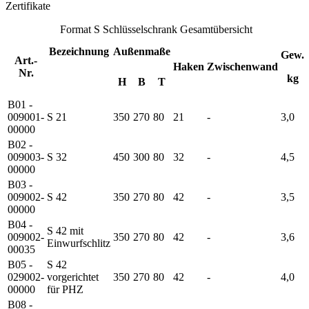
Zertifikate
Format S Schlüsselschrank Gesamtübersicht
Bezeichnung
Außenmaße
Gew.
Art.-
Haken
Zwischenwand
Nr.
kg
H
B
T
B01 -
009001-
S 21
350
270
80
21
-
3,0
00000
B02 -
009003-
S 32
450
300
80
32
-
4,5
00000
B03 -
009002-
S 42
350
270
80
42
-
3,5
00000
B04 -
S 42 mit
009002-
350
270
80
42
-
3,6
Einwurfschlitz
00035
B05 -
S 42
029002-
vorgerichtet
350
270
80
42
-
4,0
00000
für PHZ
B08 -