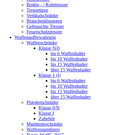
Boden - / Rohrtresore
Tresortüren
Vertikalschränke
Branchenlösungen
Gebrauchte Tresore
Feuerschutztresore
Waffenaufbewahrung
Waffenschränke
Klasse N/0
bis 6 Waffenhalter
bis 10 Waffenhalter
bis 15 Waffenhalter
über 15 Waffenhalter
Klasse 1 (I)
bis 6 Waffenhalter
bis 10 Waffenhalter
bis 15 Waffenhalter
über 15 Waffenhalter
Pistolenschränke
Klasse 0/N
Klasse I
Zubehör
Munitionsschränke
Waffenraumtüren
Neues WaffG 2017