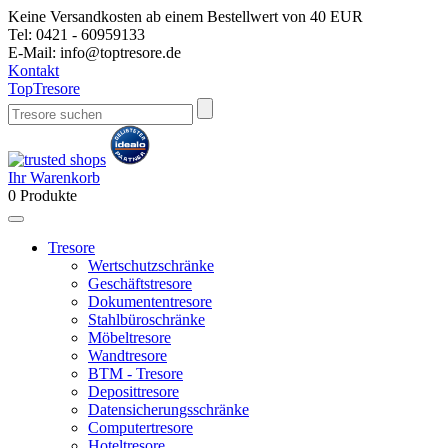
Keine Versandkosten ab einem Bestellwert von 40 EUR
Tel:
0421 - 60959133
E-Mail:
info@toptresore.de
Kontakt
Top
Tresore
Ihr Warenkorb
0
Produkte
Tresore
Wertschutzschränke
Geschäftstresore
Dokumententresore
Stahlbüroschränke
Möbeltresore
Wandtresore
BTM - Tresore
Deposittresore
Datensicherungsschränke
Computertresore
Hoteltresore