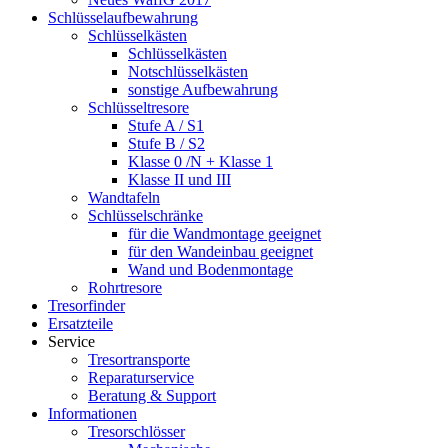
Schlüsselaufbewahrung
Schlüsselkästen
Schlüsselkästen
Notschlüsselkästen
sonstige Aufbewahrung
Schlüsseltresore
Stufe A / S1
Stufe B / S2
Klasse 0 /N + Klasse 1
Klasse II und III
Wandtafeln
Schlüsselschränke
für die Wandmontage geeignet
für den Wandeinbau geeignet
Wand und Bodenmontage
Rohrtresore
Tresorfinder
Ersatzteile
Service
Tresortransporte
Reparaturservice
Beratung & Support
Informationen
Tresorschlösser