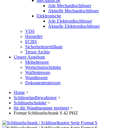
Mechanische
Alte Mechanikschlösser
Aktuelle Mechanikschlösser
Elektronische
Alte Elektronikschlösser
Aktuelle Elektronikschlösser
VDS
Hersteller
ECBS
Sicherheitszertifikate
Tresor Archiv
Unsere Angebote
Möbeltresore
Wertschutzschränke
Waffentresore
Wandtresore
Dokumententresore
Home
>
Schlüsselaufbewahrung
>
Schlüsselschränke
>
für die Wandmontage geeignet
>
Format Schlüsselschrank S 42 PHZ