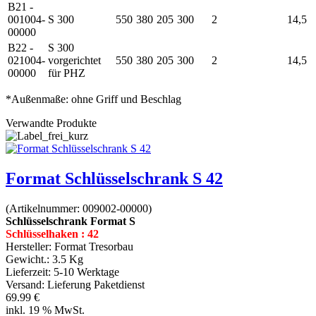
B21 -
001004-
S 300
550
380
205
300
2
14,5
00000
B22 -
S 300
021004-
vorgerichtet
550
380
205
300
2
14,5
00000
für PHZ
*Außenmaße: ohne Griff und Beschlag
Verwandte Produkte
Format Schlüsselschrank S 42
(Artikelnummer:
009002-00000
)
Schlüsselschrank Format S
Schlüsselhaken : 42
Hersteller:
Format Tresorbau
Gewicht.:
3.5 Kg
Lieferzeit:
5-10 Werktage
Versand: Lieferung Paketdienst
69.99 €
inkl. 19 % MwSt.