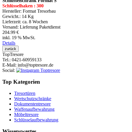
Schlüsselschrank Format S
Schlüsselhaken : 300
Hersteller:
Format Tresorbau
Gewicht.:
14 Kg
Lieferzeit:
ca. 8 Wochen
Versand: Lieferung Paketdienst
204.99 €
inkl. 19 % MwSt.
Details
Top
Tresore
Tel.
: 0421-60959133
E-Mail
: info@toptresore.de
Social
:
Top Kategorien
Tresortüren
Wertschutzschränke
Dokumententresore
Waffenaufbewahrung
Möbeltresore
Schlüsselaufbewahrung
Wissenswertes