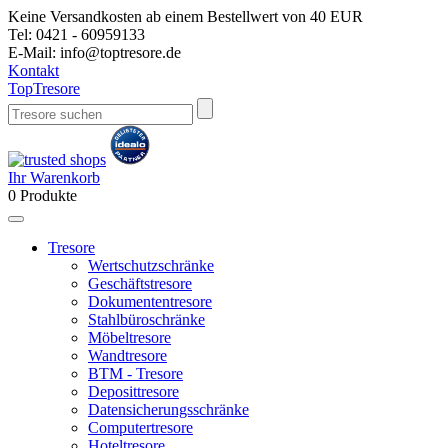
Keine Versandkosten ab einem Bestellwert von 40 EUR
Tel:
0421 - 60959133
E-Mail:
info@toptresore.de
Kontakt
Top
Tresore
Ihr Warenkorb
0
Produkte
Tresore
Wertschutzschränke
Geschäftstresore
Dokumententresore
Stahlbüroschränke
Möbeltresore
Wandtresore
BTM - Tresore
Deposittresore
Datensicherungsschränke
Computertresore
Hoteltresore