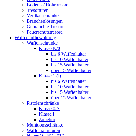
Boden - / Rohrtresore
Tresortüren
Vertikalschränke
Branchenlösungen
Gebrauchte Tresore
Feuerschutztresore
Waffenaufbewahrung
Waffenschränke
Klasse N/0
bis 6 Waffenhalter
bis 10 Waffenhalter
bis 15 Waffenhalter
über 15 Waffenhalter
Klasse 1 (I)
bis 6 Waffenhalter
bis 10 Waffenhalter
bis 15 Waffenhalter
über 15 Waffenhalter
Pistolenschränke
Klasse 0/N
Klasse I
Zubehör
Munitionsschränke
Waffenraumtüren
Neues WaffG 2017