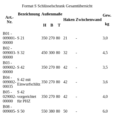
Format S Schlüsselschrank Gesamtübersicht
Bezeichnung
Außenmaße
Gew.
Art.-
Haken
Zwischenwand
Nr.
kg
H
B
T
B01 -
009001-
S 21
350
270
80
21
-
3,0
00000
B02 -
009003-
S 32
450
300
80
32
-
4,5
00000
B03 -
009002-
S 42
350
270
80
42
-
3,5
00000
B04 -
S 42 mit
009002-
350
270
80
42
-
3,6
Einwurfschlitz
00035
B05 -
S 42
029002-
vorgerichtet
350
270
80
42
-
4,0
00000
für PHZ
B08 -
009005-
S 50
550
380
80
50
-
6,0