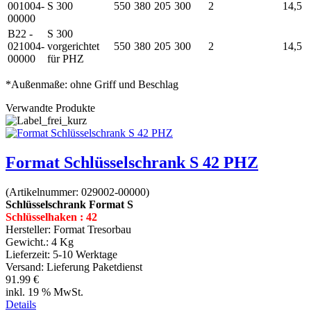
001004-
S 300
550
380
205
300
2
14,5
00000
B22 -
S 300
021004-
vorgerichtet
550
380
205
300
2
14,5
00000
für PHZ
*Außenmaße: ohne Griff und Beschlag
Verwandte Produkte
Format Schlüsselschrank S 42 PHZ
(Artikelnummer:
029002-00000
)
Schlüsselschrank Format S
Schlüsselhaken : 42
Hersteller:
Format Tresorbau
Gewicht.:
4 Kg
Lieferzeit:
5-10 Werktage
Versand: Lieferung Paketdienst
91.99 €
inkl. 19 % MwSt.
Details