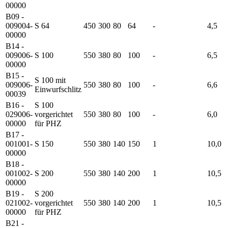
00000
B09 -
009004-
S 64
450
300
80
64
-
4,5
00000
B14 -
009006-
S 100
550
380
80
100
-
6,5
00000
B15 -
S 100 mit
009006-
550
380
80
100
-
6,6
Einwurfschlitz
00039
B16 -
S 100
029006-
vorgerichtet
550
380
80
100
-
6,0
00000
für PHZ
B17 -
001001-
S 150
550
380
140
150
1
10,0
00000
B18 -
001002-
S 200
550
380
140
200
1
10,5
00000
B19 -
S 200
021002-
vorgerichtet
550
380
140
200
1
10,5
00000
für PHZ
B21 -