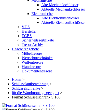
Mechanische
Alte Mechanikschlösser
Aktuelle Mechanikschlösser
Elektronische
Alte Elektronikschlösser
Aktuelle Elektronikschlösser
VDS
Hersteller
ECBS
Sicherheitszertifikate
Tresor Archiv
Unsere Angebote
Möbeltresore
Wertschutzschränke
Waffentresore
Wandtresore
Dokumententresore
Home
>
Schlüsselaufbewahrung
>
Schlüsselschränke
>
für die Wandmontage geeignet
>
Format Schlüsselschrank S 100