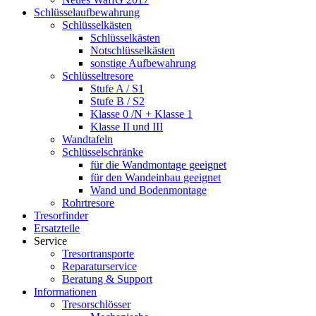
Schlüsselaufbewahrung
Schlüsselkästen
Schlüsselkästen
Notschlüsselkästen
sonstige Aufbewahrung
Schlüsseltresore
Stufe A / S1
Stufe B / S2
Klasse 0 /N + Klasse 1
Klasse II und III
Wandtafeln
Schlüsselschränke
für die Wandmontage geeignet
für den Wandeinbau geeignet
Wand und Bodenmontage
Rohrtresore
Tresorfinder
Ersatzteile
Service
Tresortransporte
Reparaturservice
Beratung & Support
Informationen
Tresorschlösser