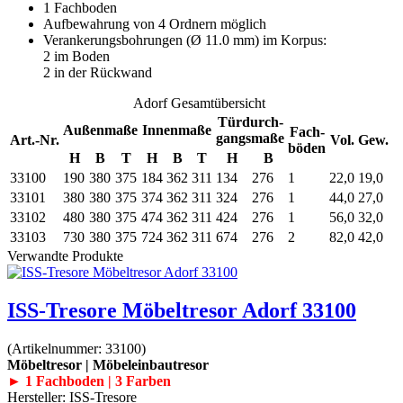
1 Fachboden
Aufbewahrung von 4 Ordnern möglich
Verankerungsbohrungen (Ø 11.0 mm) im Korpus:
2 im Boden
2 in der Rückwand
Adorf Gesamtübersicht
Türdurch-
Außenmaße
Innenmaße
Fach-
gangsmaße
Art.-Nr.
Vol.
Gew.
böden
H
B
T
H
B
T
H
B
33100
190
380
375
184
362
311
134
276
1
22,0
19,0
33101
380
380
375
374
362
311
324
276
1
44,0
27,0
33102
480
380
375
474
362
311
424
276
1
56,0
32,0
33103
730
380
375
724
362
311
674
276
2
82,0
42,0
Verwandte Produkte
ISS-Tresore Möbeltresor Adorf 33100
(Artikelnummer:
33100
)
Möbeltresor | Möbeleinbautresor
► 1 Fachboden | 3 Farben
Hersteller:
ISS-Tresore