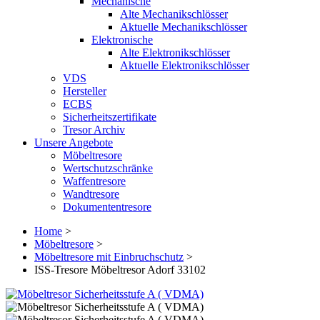
Mechanische
Alte Mechanikschlösser
Aktuelle Mechanikschlösser
Elektronische
Alte Elektronikschlösser
Aktuelle Elektronikschlösser
VDS
Hersteller
ECBS
Sicherheitszertifikate
Tresor Archiv
Unsere Angebote
Möbeltresore
Wertschutzschränke
Waffentresore
Wandtresore
Dokumententresore
Home
>
Möbeltresore
>
Möbeltresore mit Einbruchschutz
>
ISS-Tresore Möbeltresor Adorf 33102