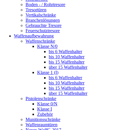
Boden - / Rohrtresore
Tresortüren
Vertikalschränke
Branchenlösungen
Gebrauchte Tresore
Feuerschutztresore
Waffenaufbewahrung
Waffenschränke
Klasse N/0
bis 6 Waffenhalter
bis 10 Waffenhalter
bis 15 Waffenhalter
über 15 Waffenhalter
Klasse 1 (I)
bis 6 Waffenhalter
bis 10 Waffenhalter
bis 15 Waffenhalter
über 15 Waffenhalter
Pistolenschränke
Klasse 0/N
Klasse I
Zubehör
Munitionsschränke
Waffenraumtüren
Neues WaffG 2017