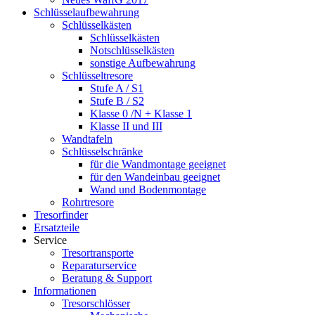
Schlüsselaufbewahrung
Schlüsselkästen
Schlüsselkästen
Notschlüsselkästen
sonstige Aufbewahrung
Schlüsseltresore
Stufe A / S1
Stufe B / S2
Klasse 0 /N + Klasse 1
Klasse II und III
Wandtafeln
Schlüsselschränke
für die Wandmontage geeignet
für den Wandeinbau geeignet
Wand und Bodenmontage
Rohrtresore
Tresorfinder
Ersatzteile
Service
Tresortransporte
Reparaturservice
Beratung & Support
Informationen
Tresorschlösser