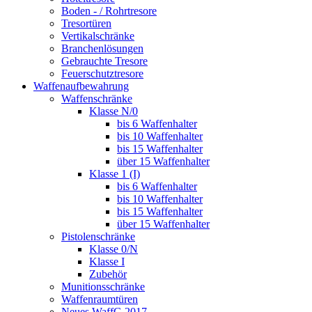
Boden - / Rohrtresore
Tresortüren
Vertikalschränke
Branchenlösungen
Gebrauchte Tresore
Feuerschutztresore
Waffenaufbewahrung
Waffenschränke
Klasse N/0
bis 6 Waffenhalter
bis 10 Waffenhalter
bis 15 Waffenhalter
über 15 Waffenhalter
Klasse 1 (I)
bis 6 Waffenhalter
bis 10 Waffenhalter
bis 15 Waffenhalter
über 15 Waffenhalter
Pistolenschränke
Klasse 0/N
Klasse I
Zubehör
Munitionsschränke
Waffenraumtüren
Neues WaffG 2017