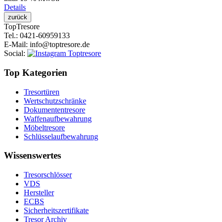
Details
Top
Tresore
Tel.
: 0421-60959133
E-Mail
: info@toptresore.de
Social
:
Top Kategorien
Tresortüren
Wertschutzschränke
Dokumententresore
Waffenaufbewahrung
Möbeltresore
Schlüsselaufbewahrung
Wissenswertes
Tresorschlösser
VDS
Hersteller
ECBS
Sicherheitszertifikate
Tresor Archiv