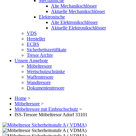
Mechanische
Alte Mechanikschlösser
Aktuelle Mechanikschlösser
Elektronische
Alte Elektronikschlösser
Aktuelle Elektronikschlösser
VDS
Hersteller
ECBS
Sicherheitszertifikate
Tresor Archiv
Unsere Angebote
Möbeltresore
Wertschutzschränke
Waffentresore
Wandtresore
Dokumententresore
Home
>
Möbeltresore
>
Möbeltresore mit Einbruchschutz
>
ISS-Tresore Möbeltresor Adorf 33101