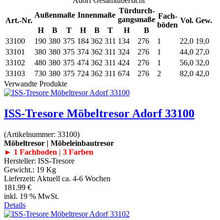
Adorf Gesamtübersicht
Türdurch-
Außenmaße
Innenmaße
Fach-
gangsmaße
Art.-Nr.
Vol.
Gew.
böden
H
B
T
H
B
T
H
B
33100
190
380
375
184
362
311
134
276
1
22,0
19,0
33101
380
380
375
374
362
311
324
276
1
44,0
27,0
33102
480
380
375
474
362
311
424
276
1
56,0
32,0
33103
730
380
375
724
362
311
674
276
2
82,0
42,0
Verwandte Produkte
ISS-Tresore Möbeltresor Adorf 33100
(Artikelnummer:
33100
)
Möbeltresor | Möbeleinbautresor
► 1 Fachboden | 3 Farben
Hersteller:
ISS-Tresore
Gewicht.:
19 Kg
Lieferzeit:
Aktuell ca. 4-6 Wochen
181.99 €
inkl. 19 % MwSt.
Details