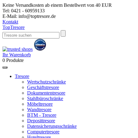
Keine Versandkosten ab einem Bestellwert von 40 EUR
Tel:
0421 - 60959133
E-Mail:
info@toptresore.de
Kontakt
Top
Tresore
Ihr Warenkorb
0
Produkte
Tresore
Wertschutzschränke
Geschäftstresore
Dokumententresore
Stahlbüroschränke
Möbeltresore
Wandtresore
BTM - Tresore
Deposittresore
Datensicherungsschränke
Computertresore
Hoteltresore