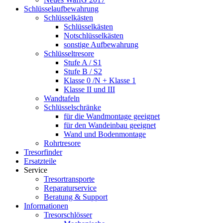
Schlüsselaufbewahrung
Schlüsselkästen
Schlüsselkästen
Notschlüsselkästen
sonstige Aufbewahrung
Schlüsseltresore
Stufe A / S1
Stufe B / S2
Klasse 0 /N + Klasse 1
Klasse II und III
Wandtafeln
Schlüsselschränke
für die Wandmontage geeignet
für den Wandeinbau geeignet
Wand und Bodenmontage
Rohrtresore
Tresorfinder
Ersatzteile
Service
Tresortransporte
Reparaturservice
Beratung & Support
Informationen
Tresorschlösser