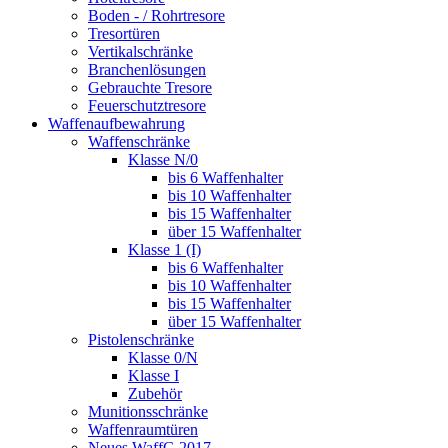
Boden - / Rohrtresore
Tresortüren
Vertikalschränke
Branchenlösungen
Gebrauchte Tresore
Feuerschutztresore
Waffenaufbewahrung
Waffenschränke
Klasse N/0
bis 6 Waffenhalter
bis 10 Waffenhalter
bis 15 Waffenhalter
über 15 Waffenhalter
Klasse 1 (I)
bis 6 Waffenhalter
bis 10 Waffenhalter
bis 15 Waffenhalter
über 15 Waffenhalter
Pistolenschränke
Klasse 0/N
Klasse I
Zubehör
Munitionsschränke
Waffenraumtüren
Neues WaffG 2017