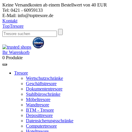
Keine Versandkosten ab einem Bestellwert von 40 EUR
Tel:
0421 - 60959133
E-Mail:
info@toptresore.de
Kontakt
Top
Tresore
Ihr Warenkorb
0
Produkte
Tresore
Wertschutzschränke
Geschäftstresore
Dokumententresore
Stahlbüroschränke
Möbeltresore
Wandtresore
BTM - Tresore
Deposittresore
Datensicherungsschränke
Computertresore
Hoteltresore