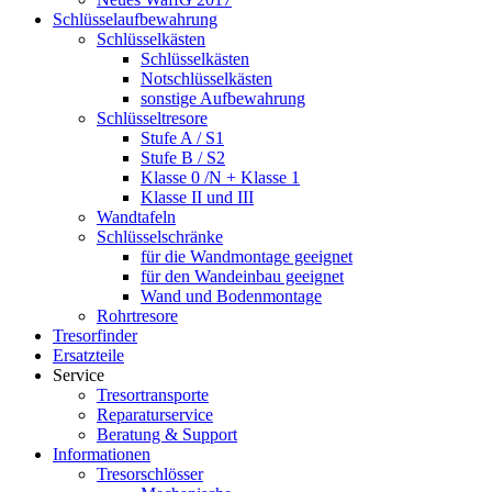
Schlüsselaufbewahrung
Schlüsselkästen
Schlüsselkästen
Notschlüsselkästen
sonstige Aufbewahrung
Schlüsseltresore
Stufe A / S1
Stufe B / S2
Klasse 0 /N + Klasse 1
Klasse II und III
Wandtafeln
Schlüsselschränke
für die Wandmontage geeignet
für den Wandeinbau geeignet
Wand und Bodenmontage
Rohrtresore
Tresorfinder
Ersatzteile
Service
Tresortransporte
Reparaturservice
Beratung & Support
Informationen
Tresorschlösser