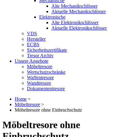
Mechanische
Alte Mechanikschlösser
Aktuelle Mechanikschlösser
Elektronische
Alte Elektronikschlösser
Aktuelle Elektronikschlösser
VDS
Hersteller
ECBS
Sicherheitszertifikate
Tresor Archiv
Unsere Angebote
Möbeltresore
Wertschutzschränke
Waffentresore
Wandtresore
Dokumententresore
Home
>
Möbeltresore
>
Möbeltresore ohne Einbruchschutz
Möbeltresore ohne
Einbruchschutz