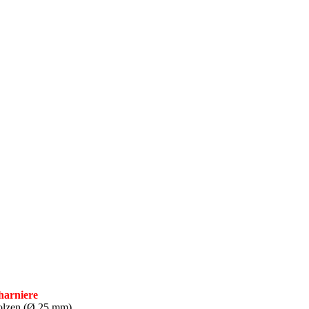
harniere
bolzen (Ø 25 mm)