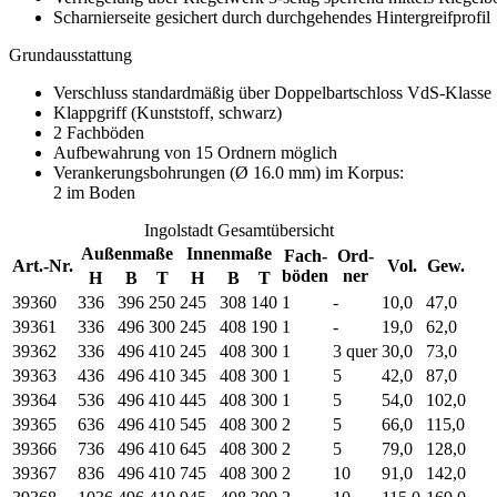
Scharnierseite gesichert durch durchgehendes Hintergreifprofil
Grundausstattung
Verschluss standardmäßig über Doppelbartschloss VdS-Klasse 
Klappgriff (Kunststoff, schwarz)
2 Fachböden
Aufbewahrung von 15 Ordnern möglich
Verankerungsbohrungen (Ø 16.0 mm) im Korpus:
2 im Boden
Ingolstadt Gesamtübersicht
Außenmaße
Innenmaße
Fach-
Ord-
Art.-Nr.
Vol.
Gew.
böden
ner
H
B
T
H
B
T
39360
336
396
250
245
308
140
1
-
10,0
47,0
39361
336
496
300
245
408
190
1
-
19,0
62,0
39362
336
496
410
245
408
300
1
3 quer
30,0
73,0
39363
436
496
410
345
408
300
1
5
42,0
87,0
39364
536
496
410
445
408
300
1
5
54,0
102,0
39365
636
496
410
545
408
300
2
5
66,0
115,0
39366
736
496
410
645
408
300
2
5
79,0
128,0
39367
836
496
410
745
408
300
2
10
91,0
142,0