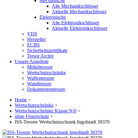
Mechanische
Alte Mechanikschlösser
Aktuelle Mechanikschlösser
Elektronische
Alte Elektronikschlösser
Aktuelle Elektronikschlösser
VDS
Hersteller
ECBS
Sicherheitszertifikate
Tresor Archiv
Unsere Angebote
Möbeltresore
Wertschutzschränke
Waffentresore
Wandtresore
Dokumententresore
Home
>
Wertschutzschränke
>
Wertschutzschränke Klasse N/0
>
ohne Feuerschutz
>
ISS-Tresore Wertschutzschrank Ingolstadt 39370