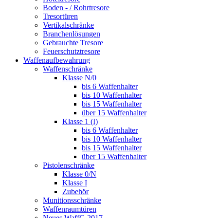
Boden - / Rohrtresore
Tresortüren
Vertikalschränke
Branchenlösungen
Gebrauchte Tresore
Feuerschutztresore
Waffenaufbewahrung
Waffenschränke
Klasse N/0
bis 6 Waffenhalter
bis 10 Waffenhalter
bis 15 Waffenhalter
über 15 Waffenhalter
Klasse 1 (I)
bis 6 Waffenhalter
bis 10 Waffenhalter
bis 15 Waffenhalter
über 15 Waffenhalter
Pistolenschränke
Klasse 0/N
Klasse I
Zubehör
Munitionsschränke
Waffenraumtüren
Neues WaffG 2017