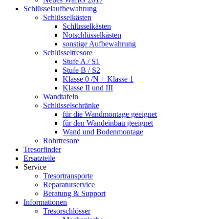
Schlüsselaufbewahrung
Schlüsselkästen
Schlüsselkästen
Notschlüsselkästen
sonstige Aufbewahrung
Schlüsseltresore
Stufe A / S1
Stufe B / S2
Klasse 0 /N + Klasse 1
Klasse II und III
Wandtafeln
Schlüsselschränke
für die Wandmontage geeignet
für den Wandeinbau geeignet
Wand und Bodenmontage
Rohrtresore
Tresorfinder
Ersatzteile
Service
Tresortransporte
Reparaturservice
Beratung & Support
Informationen
Tresorschlösser