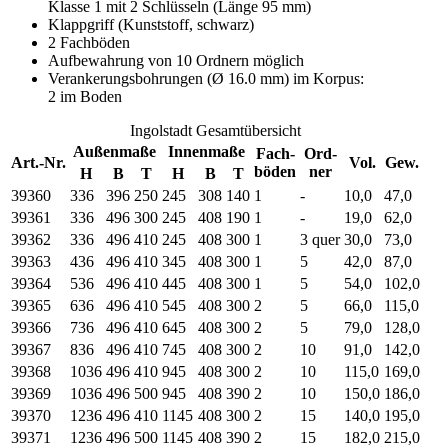
Klasse 1 mit 2 Schlüsseln (Länge 95 mm)
Klappgriff (Kunststoff, schwarz)
2 Fachböden
Aufbewahrung von 10 Ordnern möglich
Verankerungsbohrungen (Ø 16.0 mm) im Korpus:
2 im Boden
Ingolstadt Gesamtübersicht
Außenmaße
Innenmaße
Fach-
Ord-
Art.-Nr.
Vol.
Gew.
böden
ner
H
B
T
H
B
T
39360
336
396
250
245
308
140
1
-
10,0
47,0
39361
336
496
300
245
408
190
1
-
19,0
62,0
39362
336
496
410
245
408
300
1
3 quer
30,0
73,0
39363
436
496
410
345
408
300
1
5
42,0
87,0
39364
536
496
410
445
408
300
1
5
54,0
102,0
39365
636
496
410
545
408
300
2
5
66,0
115,0
39366
736
496
410
645
408
300
2
5
79,0
128,0
39367
836
496
410
745
408
300
2
10
91,0
142,0
39368
1036
496
410
945
408
300
2
10
115,0
169,0
39369
1036
496
500
945
408
390
2
10
150,0
186,0
39370
1236
496
410
1145
408
300
2
15
140,0
195,0
39371
1236
496
500
1145
408
390
2
15
182,0
215,0