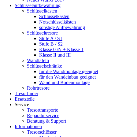
Schlüsselaufbewahrung
Schlüsselkästen
Schlüsselkästen
Notschlüsselkästen
sonstige Aufbewahrung
Schlüsseltresore
Stufe A / S1
Stufe B / S2
Klasse 0 /N + Klasse 1
Klasse II und III
Wandtafeln
Schlüsselschränke
für die Wandmontage geeignet
für den Wandeinbau geeignet
Wand und Bodenmontage
Rohrtresore
Tresorfinder
Ersatzteile
Service
Tresortransporte
Reparaturservice
Beratung & Support
Informationen
Tresorschlösser