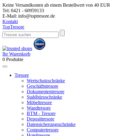
Keine Versandkosten ab einem Bestellwert von 40 EUR
Tel:
0421 - 60959133
E-Mail:
info@toptresore.de
Kontakt
Top
Tresore
Ihr Warenkorb
0
Produkte
Tresore
Wertschutzschränke
Geschäftstresore
Dokumententresore
Stahlbüroschränke
Möbeltresore
Wandtresore
BTM - Tresore
Deposittresore
Datensicherungsschränke
Computertresore
Hoteltresore