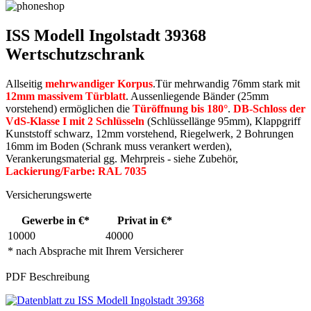
ISS Modell Ingolstadt 39368
Wertschutzschrank
Allseitig
mehrwandiger Korpus
.Tür mehrwandig 76mm stark mit
12mm massivem Türblatt
. Aussenliegende Bänder (25mm
vorstehend) ermöglichen die
Türöffnung bis 180°
.
DB-Schloss der
VdS-Klasse I mit 2 Schlüsseln
(Schlüssellänge 95mm), Klappgriff
Kunststoff schwarz, 12mm vorstehend, Riegelwerk, 2 Bohrungen
16mm im Boden (Schrank muss verankert werden),
Verankerungsmaterial gg. Mehrpreis - siehe Zubehör,
Lackierung/Farbe: RAL 7035
Versicherungswerte
Gewerbe in €*
Privat in €*
10000
40000
* nach Absprache mit Ihrem Versicherer
PDF Beschreibung