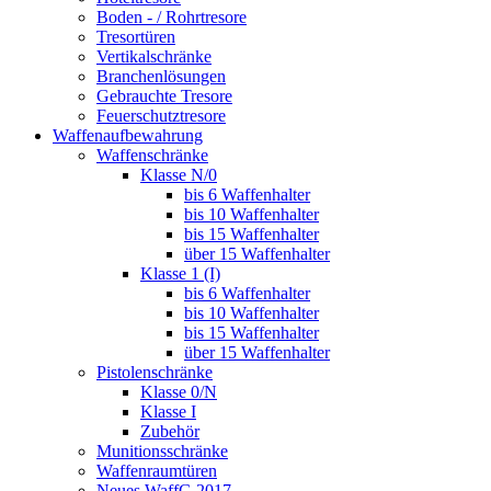
Boden - / Rohrtresore
Tresortüren
Vertikalschränke
Branchenlösungen
Gebrauchte Tresore
Feuerschutztresore
Waffenaufbewahrung
Waffenschränke
Klasse N/0
bis 6 Waffenhalter
bis 10 Waffenhalter
bis 15 Waffenhalter
über 15 Waffenhalter
Klasse 1 (I)
bis 6 Waffenhalter
bis 10 Waffenhalter
bis 15 Waffenhalter
über 15 Waffenhalter
Pistolenschränke
Klasse 0/N
Klasse I
Zubehör
Munitionsschränke
Waffenraumtüren
Neues WaffG 2017