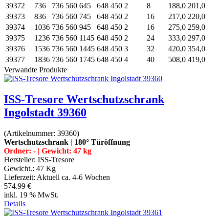
39372
736
736
560
645
648
450
2
8
188,0
201,0
39373
836
736
560
745
648
450
2
16
217,0
220,0
39374
1036
736
560
945
648
450
2
16
275,0
259,0
39375
1236
736
560
1145
648
450
2
24
333,0
297,0
39376
1536
736
560
1445
648
450
3
32
420,0
354,0
39377
1836
736
560
1745
648
450
4
40
508,0
419,0
Verwandte Produkte
ISS-Tresore Wertschutzschrank
Ingolstadt 39360
(Artikelnummer:
39360
)
Wertschutzschrank | 180° Türöffnung
Ordner: - | Gewicht: 47 kg
Hersteller:
ISS-Tresore
Gewicht.:
47 Kg
Lieferzeit:
Aktuell ca. 4-6 Wochen
574.99 €
inkl. 19 % MwSt.
Details