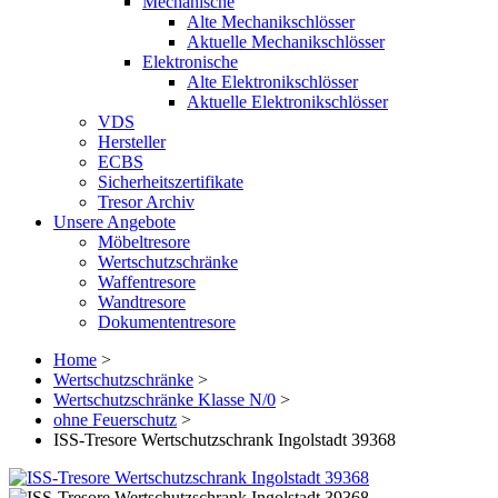
Mechanische
Alte Mechanikschlösser
Aktuelle Mechanikschlösser
Elektronische
Alte Elektronikschlösser
Aktuelle Elektronikschlösser
VDS
Hersteller
ECBS
Sicherheitszertifikate
Tresor Archiv
Unsere Angebote
Möbeltresore
Wertschutzschränke
Waffentresore
Wandtresore
Dokumententresore
Home
>
Wertschutzschränke
>
Wertschutzschränke Klasse N/0
>
ohne Feuerschutz
>
ISS-Tresore Wertschutzschrank Ingolstadt 39368