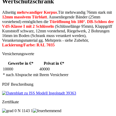
Wertschutzschrank
Allseitig
mehrwandiger Korpus
.Tür mehrwandig 76mm stark mit
12mm massivem Türblatt
. Aussenliegende Bänder (25mm
vorstehend) ermöglichen die
Türöffnung bis 180°
.
DB-Schloss der
VdS-Klasse I mit 2 Schlüsseln
(Schlüssellänge 95mm), Klappgriff
Kunststoff schwarz, 12mm vorstehend, Riegelwerk, 2 Bohrungen
16mm im Boden (Schrank muss verankert werden),
Verankerungsmaterial gg. Mehrpreis - siehe Zubehör,
Lackierung/Farbe: RAL 7035
Versicherungswerte
Gewerbe in €*
Privat in €*
10000
40000
* nach Absprache mit Ihrem Versicherer
PDF Beschreibung
Zertifikate