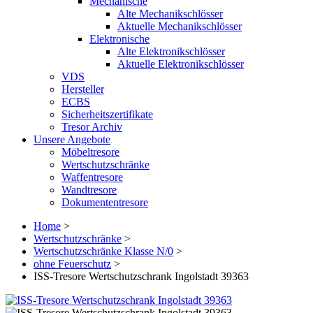
Mechanische
Alte Mechanikschlösser
Aktuelle Mechanikschlösser
Elektronische
Alte Elektronikschlösser
Aktuelle Elektronikschlösser
VDS
Hersteller
ECBS
Sicherheitszertifikate
Tresor Archiv
Unsere Angebote
Möbeltresore
Wertschutzschränke
Waffentresore
Wandtresore
Dokumententresore
Home
>
Wertschutzschränke
>
Wertschutzschränke Klasse N/0
>
ohne Feuerschutz
>
ISS-Tresore Wertschutzschrank Ingolstadt 39363