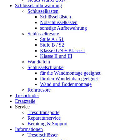
Schlüsselaufbewahrung
Schlüsselkästen
Schlüsselkästen
Notschlüsselkästen
sonstige Aufbewahrung
Schlüsseltresore
Stufe A / S1
Stufe B / S2
Klasse 0 /N + Klasse 1
Klasse II und III
Wandtafeln
Schlüsselschränke
für die Wandmontage geeignet
für den Wandeinbau geeignet
Wand und Bodenmontage
Rohrtresore
Tresorfinder
Ersatzteile
Service
Tresortransporte
Reparaturservice
Beratung & Support
Informationen
Tresorschlösser