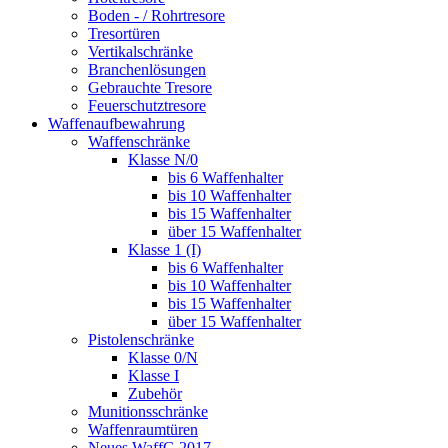
Boden - / Rohrtresore
Tresortüren
Vertikalschränke
Branchenlösungen
Gebrauchte Tresore
Feuerschutztresore
Waffenaufbewahrung
Waffenschränke
Klasse N/0
bis 6 Waffenhalter
bis 10 Waffenhalter
bis 15 Waffenhalter
über 15 Waffenhalter
Klasse 1 (I)
bis 6 Waffenhalter
bis 10 Waffenhalter
bis 15 Waffenhalter
über 15 Waffenhalter
Pistolenschränke
Klasse 0/N
Klasse I
Zubehör
Munitionsschränke
Waffenraumtüren
Neues WaffG 2017