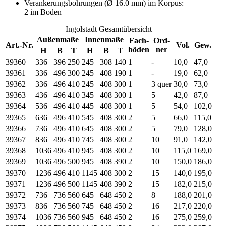
Verankerungsbohrungen (Ø 16.0 mm) im Korpus:
2 im Boden
Ingolstadt Gesamtübersicht
Außenmaße
Innenmaße
Fach-
Ord-
Art.-Nr.
Vol.
Gew.
böden
ner
H
B
T
H
B
T
39360
336
396
250
245
308
140
1
-
10,0
47,0
39361
336
496
300
245
408
190
1
-
19,0
62,0
39362
336
496
410
245
408
300
1
3 quer
30,0
73,0
39363
436
496
410
345
408
300
1
5
42,0
87,0
39364
536
496
410
445
408
300
1
5
54,0
102,0
39365
636
496
410
545
408
300
2
5
66,0
115,0
39366
736
496
410
645
408
300
2
5
79,0
128,0
39367
836
496
410
745
408
300
2
10
91,0
142,0
39368
1036
496
410
945
408
300
2
10
115,0
169,0
39369
1036
496
500
945
408
390
2
10
150,0
186,0
39370
1236
496
410
1145
408
300
2
15
140,0
195,0
39371
1236
496
500
1145
408
390
2
15
182,0
215,0
39372
736
736
560
645
648
450
2
8
188,0
201,0
39373
836
736
560
745
648
450
2
16
217,0
220,0
39374
1036
736
560
945
648
450
2
16
275,0
259,0