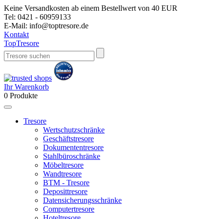
Keine Versandkosten ab einem Bestellwert von 40 EUR
Tel:
0421 - 60959133
E-Mail:
info@toptresore.de
Kontakt
Top
Tresore
Ihr Warenkorb
0
Produkte
Tresore
Wertschutzschränke
Geschäftstresore
Dokumententresore
Stahlbüroschränke
Möbeltresore
Wandtresore
BTM - Tresore
Deposittresore
Datensicherungsschränke
Computertresore
Hoteltresore