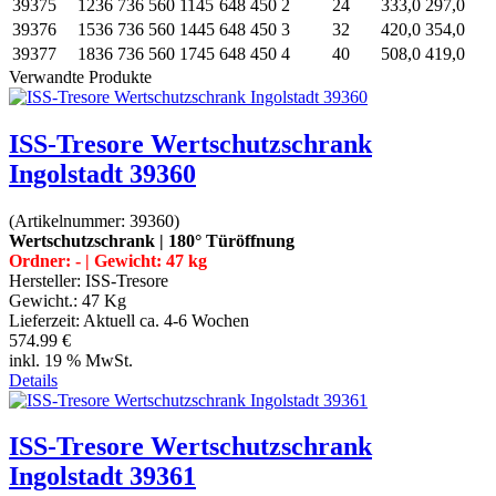
39375
1236
736
560
1145
648
450
2
24
333,0
297,0
39376
1536
736
560
1445
648
450
3
32
420,0
354,0
39377
1836
736
560
1745
648
450
4
40
508,0
419,0
Verwandte Produkte
ISS-Tresore Wertschutzschrank
Ingolstadt 39360
(Artikelnummer:
39360
)
Wertschutzschrank | 180° Türöffnung
Ordner: - | Gewicht: 47 kg
Hersteller:
ISS-Tresore
Gewicht.:
47 Kg
Lieferzeit:
Aktuell ca. 4-6 Wochen
574.99 €
inkl. 19 % MwSt.
Details
ISS-Tresore Wertschutzschrank
Ingolstadt 39361