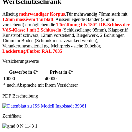
Wertschutzschrank
Allseitig
mehrwandiger Korpus
.Tür mehrwandig 76mm stark mit
12mm massivem Türblatt
. Aussenliegende Bänder (25mm
vorstehend) ermöglichen die
Türöffnung bis 180°
.
DB-Schloss der
VdS-Klasse I mit 2 Schlüsseln
(Schlüssellänge 95mm), Klappgriff
Kunststoff schwarz, 12mm vorstehend, Riegelwerk, 2 Bohrungen
16mm im Boden (Schrank muss verankert werden),
Verankerungsmaterial gg. Mehrpreis - siehe Zubehör,
Lackierung/Farbe: RAL 7035
Versicherungswerte
Gewerbe in €*
Privat in €*
10000
40000
* nach Absprache mit Ihrem Versicherer
PDF Beschreibung
Zertifikate