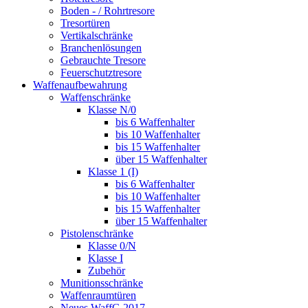
Boden - / Rohrtresore
Tresortüren
Vertikalschränke
Branchenlösungen
Gebrauchte Tresore
Feuerschutztresore
Waffenaufbewahrung
Waffenschränke
Klasse N/0
bis 6 Waffenhalter
bis 10 Waffenhalter
bis 15 Waffenhalter
über 15 Waffenhalter
Klasse 1 (I)
bis 6 Waffenhalter
bis 10 Waffenhalter
bis 15 Waffenhalter
über 15 Waffenhalter
Pistolenschränke
Klasse 0/N
Klasse I
Zubehör
Munitionsschränke
Waffenraumtüren
Neues WaffG 2017