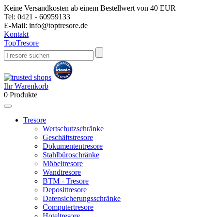
Keine Versandkosten ab einem Bestellwert von 40 EUR
Tel:
0421 - 60959133
E-Mail:
info@toptresore.de
Kontakt
Top
Tresore
Ihr Warenkorb
0
Produkte
Tresore
Wertschutzschränke
Geschäftstresore
Dokumententresore
Stahlbüroschränke
Möbeltresore
Wandtresore
BTM - Tresore
Deposittresore
Datensicherungsschränke
Computertresore
Hoteltresore