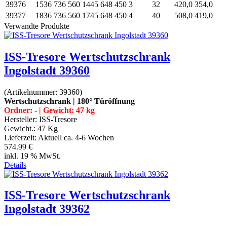
39376
1536
736
560
1445
648
450
3
32
420,0
354,0
39377
1836
736
560
1745
648
450
4
40
508,0
419,0
Verwandte Produkte
ISS-Tresore Wertschutzschrank
Ingolstadt 39360
(Artikelnummer:
39360
)
Wertschutzschrank | 180° Türöffnung
Ordner: - | Gewicht: 47 kg
Hersteller:
ISS-Tresore
Gewicht.:
47 Kg
Lieferzeit:
Aktuell ca. 4-6 Wochen
574.99 €
inkl. 19 % MwSt.
Details
ISS-Tresore Wertschutzschrank
Ingolstadt 39362