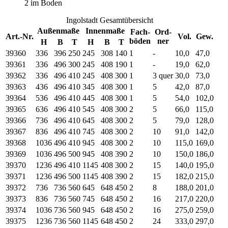
2 im Boden
Ingolstadt Gesamtübersicht
Außenmaße
Innenmaße
Fach-
Ord-
Art.-Nr.
Vol.
Gew.
böden
ner
H
B
T
H
B
T
39360
336
396
250
245
308
140
1
-
10,0
47,0
39361
336
496
300
245
408
190
1
-
19,0
62,0
39362
336
496
410
245
408
300
1
3 quer
30,0
73,0
39363
436
496
410
345
408
300
1
5
42,0
87,0
39364
536
496
410
445
408
300
1
5
54,0
102,0
39365
636
496
410
545
408
300
2
5
66,0
115,0
39366
736
496
410
645
408
300
2
5
79,0
128,0
39367
836
496
410
745
408
300
2
10
91,0
142,0
39368
1036
496
410
945
408
300
2
10
115,0
169,0
39369
1036
496
500
945
408
390
2
10
150,0
186,0
39370
1236
496
410
1145
408
300
2
15
140,0
195,0
39371
1236
496
500
1145
408
390
2
15
182,0
215,0
39372
736
736
560
645
648
450
2
8
188,0
201,0
39373
836
736
560
745
648
450
2
16
217,0
220,0
39374
1036
736
560
945
648
450
2
16
275,0
259,0
39375
1236
736
560
1145
648
450
2
24
333,0
297,0