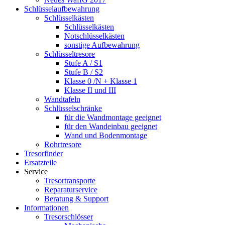
Schlüsselaufbewahrung
Schlüsselkästen
Schlüsselkästen
Notschlüsselkästen
sonstige Aufbewahrung
Schlüsseltresore
Stufe A / S1
Stufe B / S2
Klasse 0 /N + Klasse 1
Klasse II und III
Wandtafeln
Schlüsselschränke
für die Wandmontage geeignet
für den Wandeinbau geeignet
Wand und Bodenmontage
Rohrtresore
Tresorfinder
Ersatzteile
Service
Tresortransporte
Reparaturservice
Beratung & Support
Informationen
Tresorschlösser