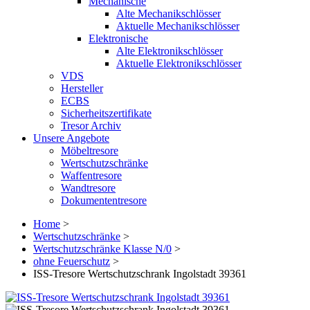
Mechanische
Alte Mechanikschlösser
Aktuelle Mechanikschlösser
Elektronische
Alte Elektronikschlösser
Aktuelle Elektronikschlösser
VDS
Hersteller
ECBS
Sicherheitszertifikate
Tresor Archiv
Unsere Angebote
Möbeltresore
Wertschutzschränke
Waffentresore
Wandtresore
Dokumententresore
Home
>
Wertschutzschränke
>
Wertschutzschränke Klasse N/0
>
ohne Feuerschutz
>
ISS-Tresore Wertschutzschrank Ingolstadt 39361