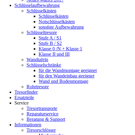
Schlüsselaufbewahrung
Schlüsselkästen
Schlüsselkästen
Notschlüsselkästen
sonstige Aufbewahrung
Schlüsseltresore
Stufe A / S1
Stufe B / S2
Klasse 0 /N + Klasse 1
Klasse II und III
Wandtafeln
Schlüsselschränke
für die Wandmontage geeignet
für den Wandeinbau geeignet
Wand und Bodenmontage
Rohrtresore
Tresorfinder
Ersatzteile
Service
Tresortransporte
Reparaturservice
Beratung & Support
Informationen
Tresorschlösser