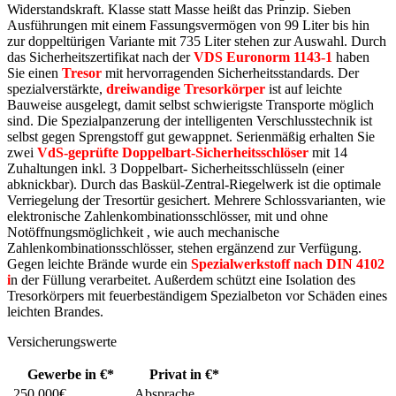
Widerstandskraft. Klasse statt Masse heißt das Prinzip. Sieben
Ausführungen mit einem Fassungsvermögen von 99 Liter bis hin
zur doppeltürigen Variante mit 735 Liter stehen zur Auswahl. Durch
das Sicherheitszertifikat nach der
VDS Euronorm 1143-1
haben
Sie einen
Tresor
mit hervorragenden Sicherheitsstandards. Der
spezialverstärkte,
dreiwandige Tresorkörper
ist auf leichte
Bauweise ausgelegt, damit selbst schwierigste Transporte möglich
sind. Die Spezialpanzerung der intelligenten Verschlusstechnik ist
selbst gegen Sprengstoff gut gewappnet. Serienmäßig erhalten Sie
zwei
VdS-geprüfte Doppelbart-Sicherheitsschlöser
mit 14
Zuhaltungen inkl. 3 Doppelbart- Sicherheitsschlüsseln (einer
abknickbar). Durch das Baskül-Zentral-Riegelwerk ist die optimale
Verriegelung der Tresortür gesichert. Mehrere Schlossvarianten, wie
elektronische Zahlenkombinationsschlösser, mit und ohne
Notöffnungsmöglichkeit , wie auch mechanische
Zahlenkombinationsschlösser, stehen ergänzend zur Verfügung.
Gegen leichte Brände wurde ein
Spezialwerkstoff nach DIN 4102
i
n der Füllung verarbeitet. Außerdem schützt eine Isolation des
Tresorkörpers mit feuerbeständigem Spezialbeton vor Schäden eines
leichten Brandes.
Versicherungswerte
Gewerbe in €*
Privat in €*
250.000€
Absprache