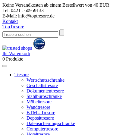
Keine Versandkosten ab einem Bestellwert von 40 EUR
Tel:
0421 - 60959133
E-Mail:
info@toptresore.de
Kontakt
Top
Tresore
Ihr Warenkorb
0
Produkte
Tresore
Wertschutzschränke
Geschäftstresore
Dokumententresore
Stahlbüroschränke
Möbeltresore
Wandtresore
BTM - Tresore
Deposittresore
Datensicherungsschränke
Computertresore
Hoteltresore