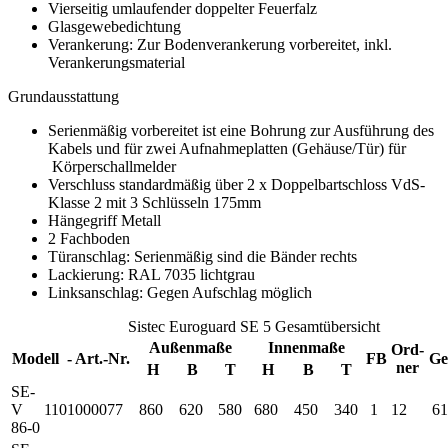
Vierseitig umlaufender doppelter Feuerfalz
Glasgewebedichtung
Verankerung: Zur Bodenverankerung vorbereitet, inkl.
Verankerungsmaterial
Grundausstattung
Serienmäßig vorbereitet ist eine Bohrung zur Ausführung des
Kabels und für zwei Aufnahmeplatten (Gehäuse/Tür) für
Körperschallmelder
Verschluss standardmäßig über 2 x Doppelbartschloss VdS-
Klasse 2 mit 3 Schlüsseln 175mm
Hängegriff Metall
2 Fachboden
Türanschlag: Serienmäßig sind die Bänder rechts
Lackierung: RAL 7035 lichtgrau
Linksanschlag: Gegen Aufschlag möglich
Sistec Euroguard SE 5 Gesamtübersicht
Außenmaße
Innenmaße
Ord-
Modell - Art.-Nr.
FB
Ge
ner
H
B
T
H
B
T
SE-
V
1101000077
860
620
580
680
450
340
1
12
61
86-0