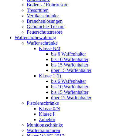
Boden - / Rohrtresore
Tresortüren
Vertikalschränke
Branchenlösungen
Gebrauchte Tresore
Feuerschutztresore
Waffenaufbewahrung
Waffenschränke
Klasse N/0
bis 6 Waffenhalter
bis 10 Waffenhalter
bis 15 Waffenhalter
über 15 Waffenhalter
Klasse 1 (I)
bis 6 Waffenhalter
bis 10 Waffenhalter
bis 15 Waffenhalter
über 15 Waffenhalter
Pistolenschränke
Klasse 0/N
Klasse I
Zubehör
Munitionsschränke
Waffenraumtüren
Neues WaffG 2017