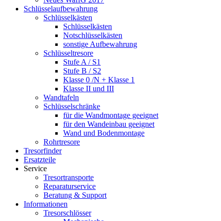
Schlüsselaufbewahrung
Schlüsselkästen
Schlüsselkästen
Notschlüsselkästen
sonstige Aufbewahrung
Schlüsseltresore
Stufe A / S1
Stufe B / S2
Klasse 0 /N + Klasse 1
Klasse II und III
Wandtafeln
Schlüsselschränke
für die Wandmontage geeignet
für den Wandeinbau geeignet
Wand und Bodenmontage
Rohrtresore
Tresorfinder
Ersatzteile
Service
Tresortransporte
Reparaturservice
Beratung & Support
Informationen
Tresorschlösser