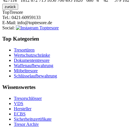
427114
1812
872
715
1656
706
495
1620
686
4
42
579
16
Top
Tresore
Tel.
: 0421-60959133
E-Mail
: info@toptresore.de
Social
:
Top Kategorien
Tresortüren
Wertschutzschränke
Dokumententresore
Waffenaufbewahrung
Möbeltresore
Schlüsselaufbewahrung
Wissenswertes
Tresorschlösser
VDS
Hersteller
ECBS
Sicherheitszertifikate
Tresor Archiv