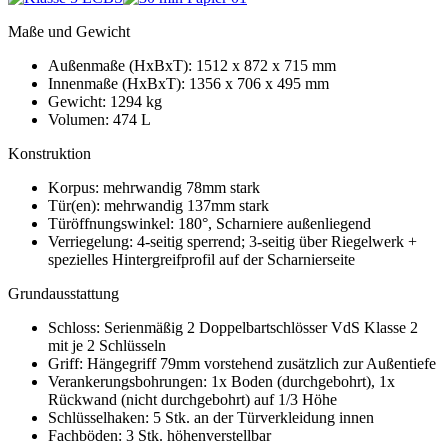
Maße und Gewicht
Außenmaße (HxBxT): 1512 x 872 x 715 mm
Innenmaße (HxBxT): 1356 x 706 x 495 mm
Gewicht: 1294 kg
Volumen: 474 L
Konstruktion
Korpus: mehrwandig 78mm stark
Tür(en): mehrwandig 137mm stark
Türöffnungswinkel: 180°, Scharniere außenliegend
Verriegelung: 4-seitig sperrend; 3-seitig über Riegelwerk +
spezielles Hintergreifprofil auf der Scharnierseite
Grundausstattung
Schloss: Serienmäßig 2 Doppelbartschlösser VdS Klasse 2
mit je 2 Schlüsseln
Griff: Hängegriff 79mm vorstehend zusätzlich zur Außentiefe
Verankerungsbohrungen: 1x Boden (durchgebohrt), 1x
Rückwand (nicht durchgebohrt) auf 1/3 Höhe
Schlüsselhaken: 5 Stk. an der Türverkleidung innen
Fachböden: 3 Stk. höhenverstellbar