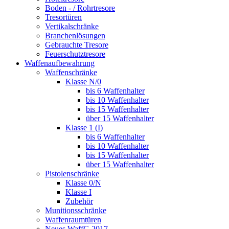
Boden - / Rohrtresore
Tresortüren
Vertikalschränke
Branchenlösungen
Gebrauchte Tresore
Feuerschutztresore
Waffenaufbewahrung
Waffenschränke
Klasse N/0
bis 6 Waffenhalter
bis 10 Waffenhalter
bis 15 Waffenhalter
über 15 Waffenhalter
Klasse 1 (I)
bis 6 Waffenhalter
bis 10 Waffenhalter
bis 15 Waffenhalter
über 15 Waffenhalter
Pistolenschränke
Klasse 0/N
Klasse I
Zubehör
Munitionsschränke
Waffenraumtüren
Neues WaffG 2017