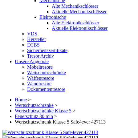
Mechanische
Alte Mechanikschlösser
Aktuelle Mechanikschlösser
Elektronische
Alte Elektronikschlösser
Aktuelle Elektronikschlösser
VDS
Hersteller
ECBS
Sicherheitszertifikate
Tresor Archiv
Unsere Angebote
Möbeltresore
Wertschutzschränke
Waffentresore
Wandtresore
Dokumententresore
Home
>
Wertschutzschränke
>
Wertschutzschränke Klasse 5
>
Feuerschutz 30 min
>
Wertschutzschrank Klasse 5 Safe4ever 427113