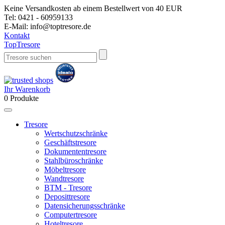
Keine Versandkosten ab einem Bestellwert von 40 EUR
Tel:
0421 - 60959133
E-Mail:
info@toptresore.de
Kontakt
Top
Tresore
Ihr Warenkorb
0
Produkte
Tresore
Wertschutzschränke
Geschäftstresore
Dokumententresore
Stahlbüroschränke
Möbeltresore
Wandtresore
BTM - Tresore
Deposittresore
Datensicherungsschränke
Computertresore
Hoteltresore