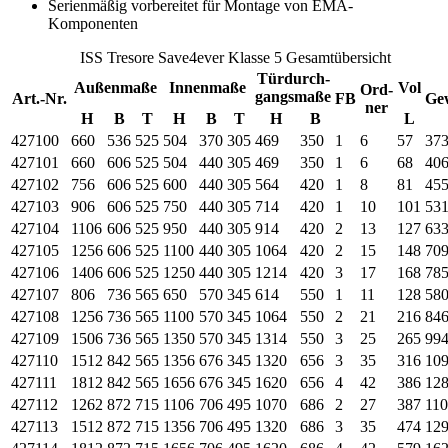
Serienmäßig vorbereitet für Montage von EMA-
Komponenten
ISS Tresore Save4ever Klasse 5 Gesamtübersicht
Türdurch-
Außenmaße
Innenmaße
Vol
Ord-
gangsmaße
Art.-Nr.
FB
Ge
ner
H
B
T
H
B
T
H
B
L
427100
660
536
525
504
370
305
469
350
1
6
57
37
427101
660
606
525
504
440
305
469
350
1
6
68
40
427102
756
606
525
600
440
305
564
420
1
8
81
45
427103
906
606
525
750
440
305
714
420
1
10
101
53
427104
1106
606
525
950
440
305
914
420
2
13
127
63
427105
1256
606
525
1100
440
305
1064
420
2
15
148
70
427106
1406
606
525
1250
440
305
1214
420
3
17
168
78
427107
806
736
565
650
570
345
614
550
1
11
128
58
427108
1256
736
565
1100
570
345
1064
550
2
21
216
84
427109
1506
736
565
1350
570
345
1314
550
3
25
265
99
427110
1512
842
565
1356
676
345
1320
656
3
35
316
10
427111
1812
842
565
1656
676
345
1620
656
4
42
386
12
427112
1262
872
715
1106
706
495
1070
686
2
27
387
11
427113
1512
872
715
1356
706
495
1320
686
3
35
474
12