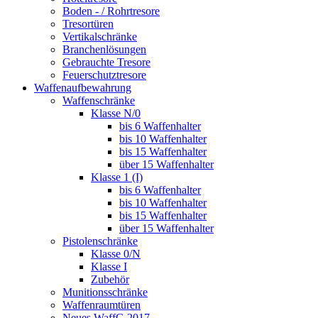
Boden - / Rohrtresore
Tresortüren
Vertikalschränke
Branchenlösungen
Gebrauchte Tresore
Feuerschutztresore
Waffenaufbewahrung
Waffenschränke
Klasse N/0
bis 6 Waffenhalter
bis 10 Waffenhalter
bis 15 Waffenhalter
über 15 Waffenhalter
Klasse 1 (I)
bis 6 Waffenhalter
bis 10 Waffenhalter
bis 15 Waffenhalter
über 15 Waffenhalter
Pistolenschränke
Klasse 0/N
Klasse I
Zubehör
Munitionsschränke
Waffenraumtüren
Neues WaffG 2017