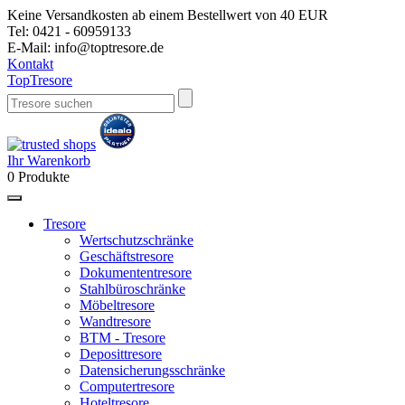
Keine Versandkosten ab einem Bestellwert von 40 EUR
Tel:
0421 - 60959133
E-Mail:
info@toptresore.de
Kontakt
Top
Tresore
Ihr Warenkorb
0
Produkte
Tresore
Wertschutzschränke
Geschäftstresore
Dokumententresore
Stahlbüroschränke
Möbeltresore
Wandtresore
BTM - Tresore
Deposittresore
Datensicherungsschränke
Computertresore
Hoteltresore