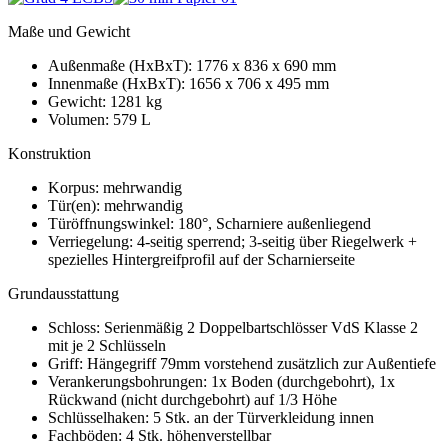
Maße und Gewicht
Außenmaße (HxBxT): 1776 x 836 x 690 mm
Innenmaße (HxBxT): 1656 x 706 x 495 mm
Gewicht: 1281 kg
Volumen: 579 L
Konstruktion
Korpus: mehrwandig
Tür(en): mehrwandig
Türöffnungswinkel: 180°, Scharniere außenliegend
Verriegelung: 4-seitig sperrend; 3-seitig über Riegelwerk +
spezielles Hintergreifprofil auf der Scharnierseite
Grundausstattung
Schloss: Serienmäßig 2 Doppelbartschlösser VdS Klasse 2
mit je 2 Schlüsseln
Griff: Hängegriff 79mm vorstehend zusätzlich zur Außentiefe
Verankerungsbohrungen: 1x Boden (durchgebohrt), 1x
Rückwand (nicht durchgebohrt) auf 1/3 Höhe
Schlüsselhaken: 5 Stk. an der Türverkleidung innen
Fachböden: 4 Stk. höhenverstellbar