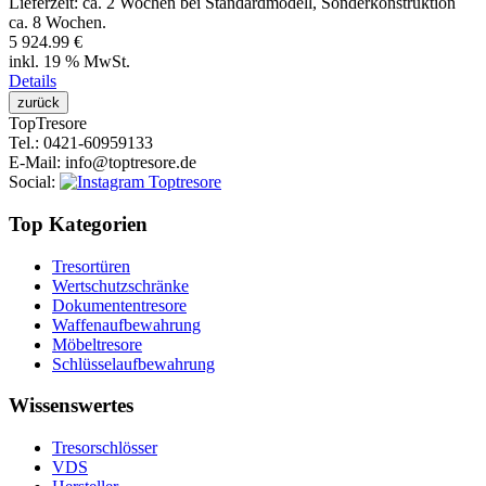
Lieferzeit:
ca. 2 Wochen bei Standardmodell, Sonderkonstruktion
ca. 8 Wochen.
5 924.99 €
inkl. 19 % MwSt.
Details
Top
Tresore
Tel.
: 0421-60959133
E-Mail
: info@toptresore.de
Social
:
Top Kategorien
Tresortüren
Wertschutzschränke
Dokumententresore
Waffenaufbewahrung
Möbeltresore
Schlüsselaufbewahrung
Wissenswertes
Tresorschlösser
VDS