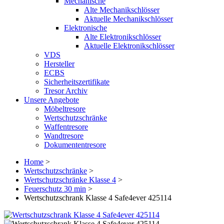
Mechanische
Alte Mechanikschlösser
Aktuelle Mechanikschlösser
Elektronische
Alte Elektronikschlösser
Aktuelle Elektronikschlösser
VDS
Hersteller
ECBS
Sicherheitszertifikate
Tresor Archiv
Unsere Angebote
Möbeltresore
Wertschutzschränke
Waffentresore
Wandtresore
Dokumententresore
Home
>
Wertschutzschränke
>
Wertschutzschränke Klasse 4
>
Feuerschutz 30 min
>
Wertschutzschrank Klasse 4 Safe4ever 425114