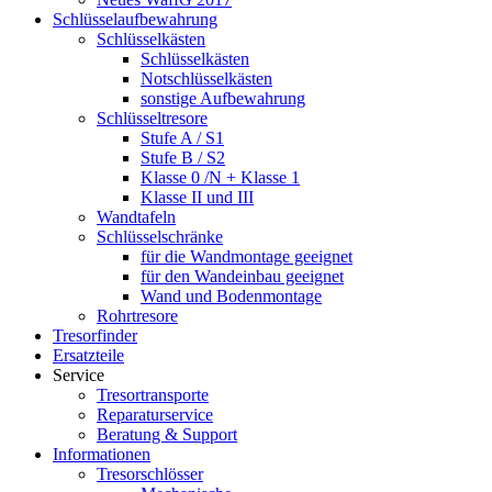
Schlüsselaufbewahrung
Schlüsselkästen
Schlüsselkästen
Notschlüsselkästen
sonstige Aufbewahrung
Schlüsseltresore
Stufe A / S1
Stufe B / S2
Klasse 0 /N + Klasse 1
Klasse II und III
Wandtafeln
Schlüsselschränke
für die Wandmontage geeignet
für den Wandeinbau geeignet
Wand und Bodenmontage
Rohrtresore
Tresorfinder
Ersatzteile
Service
Tresortransporte
Reparaturservice
Beratung & Support
Informationen
Tresorschlösser