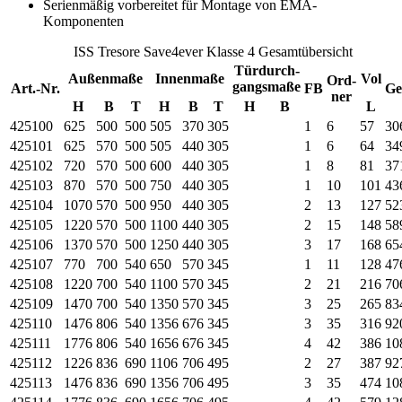
Serienmäßig vorbereitet für Montage von EMA-
Komponenten
ISS Tresore Save4ever Klasse 4 Gesamtübersicht
Türdurch-
Außenmaße
Innenmaße
Vol
Ord-
gangsmaße
Art.-Nr.
FB
Ge
ner
H
B
T
H
B
T
H
B
L
425100
625
500
500
505
370
305
1
6
57
30
425101
625
570
500
505
440
305
1
6
64
34
425102
720
570
500
600
440
305
1
8
81
37
425103
870
570
500
750
440
305
1
10
101
43
425104
1070
570
500
950
440
305
2
13
127
52
425105
1220
570
500
1100
440
305
2
15
148
58
425106
1370
570
500
1250
440
305
3
17
168
65
425107
770
700
540
650
570
345
1
11
128
47
425108
1220
700
540
1100
570
345
2
21
216
70
425109
1470
700
540
1350
570
345
3
25
265
83
425110
1476
806
540
1356
676
345
3
35
316
92
425111
1776
806
540
1656
676
345
4
42
386
10
425112
1226
836
690
1106
706
495
2
27
387
92
425113
1476
836
690
1356
706
495
3
35
474
10