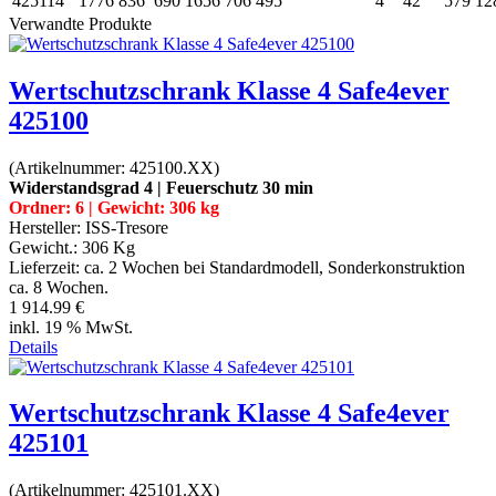
425114
1776
836
690
1656
706
495
4
42
579
12
Verwandte Produkte
Wertschutzschrank Klasse 4 Safe4ever
425100
(Artikelnummer:
425100.XX
)
Widerstandsgrad 4 | Feuerschutz 30 min
Ordner: 6 | Gewicht: 306 kg
Hersteller:
ISS-Tresore
Gewicht.:
306 Kg
Lieferzeit:
ca. 2 Wochen bei Standardmodell, Sonderkonstruktion
ca. 8 Wochen.
1 914.99 €
inkl. 19 % MwSt.
Details
Wertschutzschrank Klasse 4 Safe4ever
425101
(Artikelnummer:
425101.XX
)